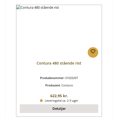
Contura 480 stående rist
Produktnummer:
01025297
Producent:
Contura
Almindelig pris:
622,95 kr.
Leveringstid ca. 2-3 uger
Detaljer