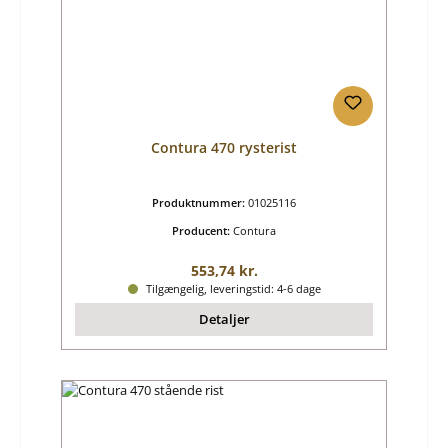
Contura 470 rysterist
Produktnummer:
01025116
Producent:
Contura
Almindelig pris:
553,74 kr.
Tilgængelig, leveringstid: 4-6 dage
Detaljer