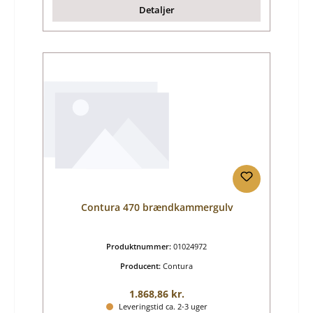
Detaljer
Contura 470 brændkammergulv
Produktnummer:
01024972
Producent:
Contura
Almindelig pris:
1.868,86 kr.
Leveringstid ca. 2-3 uger