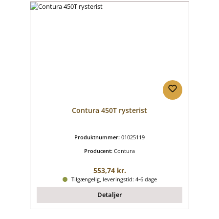
Contura 450T rysterist
Produktnummer:
01025119
Producent:
Contura
Almindelig pris:
553,74 kr.
Tilgængelig, leveringstid: 4-6 dage
Detaljer