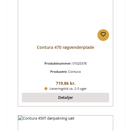
Contura 470 røgvenderplade
Produktnummer:
01025378
Producent:
Contura
Almindelig pris:
719,86 kr.
Leveringstid ca. 2-3 uger
Detaljer