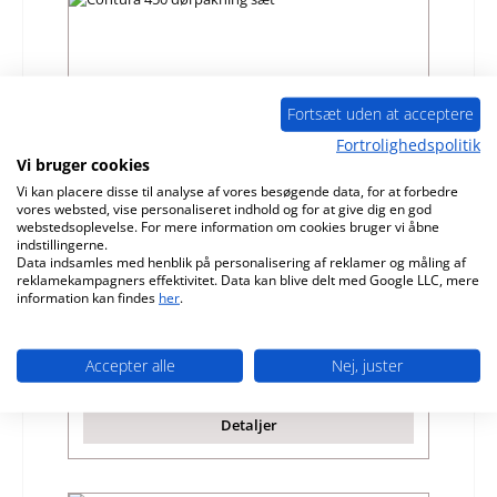
Fortsæt uden at acceptere
Fortrolighedspolitik
Vi bruger cookies
Vi kan placere disse til analyse af vores besøgende data, for at forbedre
vores websted, vise personaliseret indhold og for at give dig en god
webstedsoplevelse. For mere information om cookies bruger vi åbne
Contura 450 dørpakning sæt
indstillingerne.
Data indsamles med henblik på personalisering af reklamer og måling af
reklamekampagners effektivitet. Data kan blive delt med Google LLC, mere
Produktnummer:
01025503
information kan findes
her
.
Producent:
Contura
Accepter alle
Nej, juster
Almindelig pris:
595,59 kr.
Tilgængelig, leveringstid: 4-6 dage
Detaljer