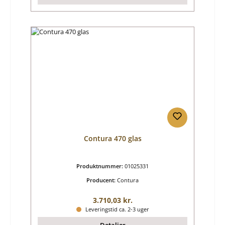
Contura 470 glas
Produktnummer:
01025331
Producent:
Contura
Almindelig pris:
3.710,03 kr.
Leveringstid ca. 2-3 uger
Detaljer