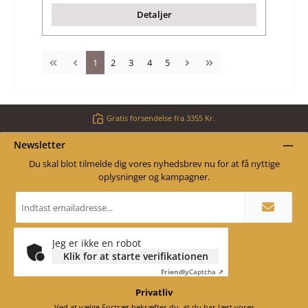
Detaljer
Side
Side
Side
Side
Side
1
2
3
4
5
Gratis forsendelse fra 3355 Kr.
Newsletter
Du skal blot tilmelde dig vores nyhedsbrev nu for at få nyttige
oplysninger og kampagner.
Email
adresse
*
Jeg er ikke en robot
Klik for at starte verifikationen
Friendly
Captcha ⇗
Privatliv
Ved at vælge Fortsæt bekræfter du, at du har læst vores