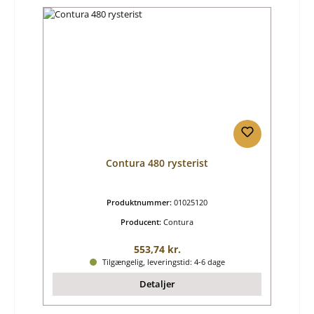
Contura 480 rysterist
Produktnummer:
01025120
Producent:
Contura
Almindelig pris:
553,74 kr.
Tilgængelig, leveringstid: 4-6 dage
Detaljer