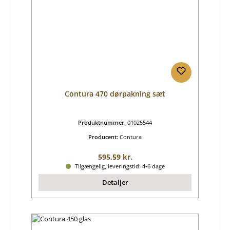
Contura 470 dørpakning sæt
Produktnummer:
01025544
Producent:
Contura
Almindelig pris:
595,59 kr.
Tilgængelig, leveringstid: 4-6 dage
Detaljer