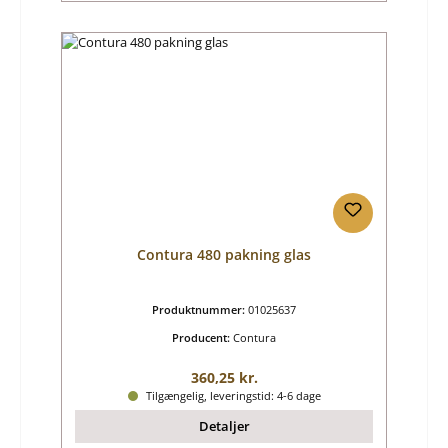
Contura 480 pakning glas
Produktnummer:
01025637
Producent:
Contura
Almindelig pris:
360,25 kr.
Tilgængelig, leveringstid: 4-6 dage
Detaljer