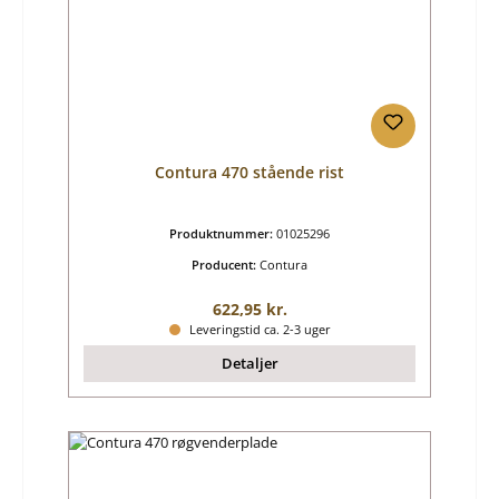
Contura 470 stående rist
Produktnummer:
01025296
Producent:
Contura
Almindelig pris:
622,95 kr.
Leveringstid ca. 2-3 uger
Detaljer