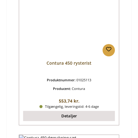
Contura 450 rysterist
Produktnummer:
01025113
Producent:
Contura
Almindelig pris:
553,74 kr.
Tilgængelig, leveringstid: 4-6 dage
Detaljer