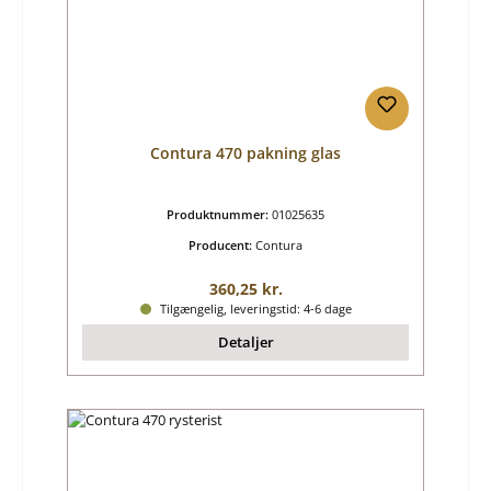
Contura 470 pakning glas
Produktnummer:
01025635
Producent:
Contura
Almindelig pris:
360,25 kr.
Tilgængelig, leveringstid: 4-6 dage
Detaljer