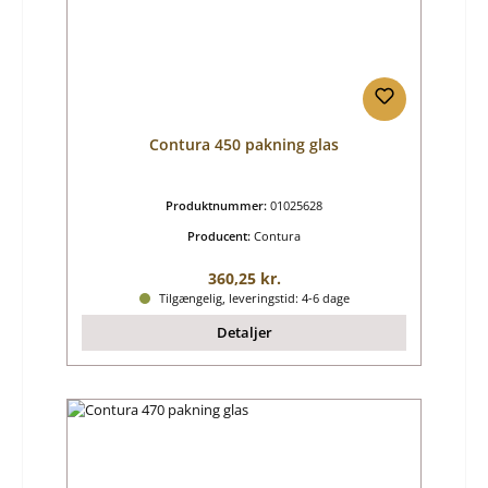
Contura 450 pakning glas
Produktnummer:
01025628
Producent:
Contura
Almindelig pris:
360,25 kr.
Tilgængelig, leveringstid: 4-6 dage
Detaljer