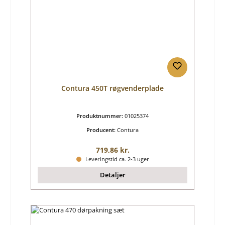
Contura 450T røgvenderplade
Produktnummer:
01025374
Producent:
Contura
Almindelig pris:
719,86 kr.
Leveringstid ca. 2-3 uger
Detaljer