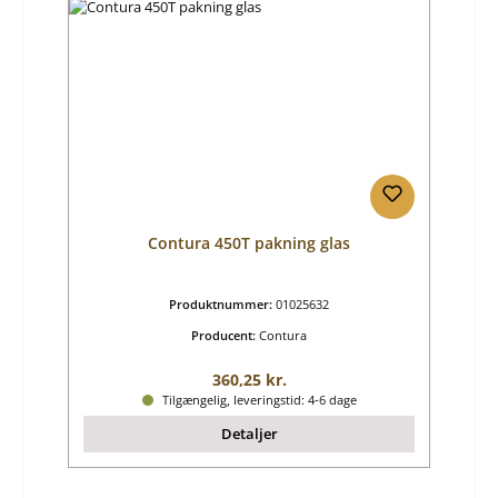
Contura 450T pakning glas
Produktnummer:
01025632
Producent:
Contura
Almindelig pris:
360,25 kr.
Tilgængelig, leveringstid: 4-6 dage
Detaljer