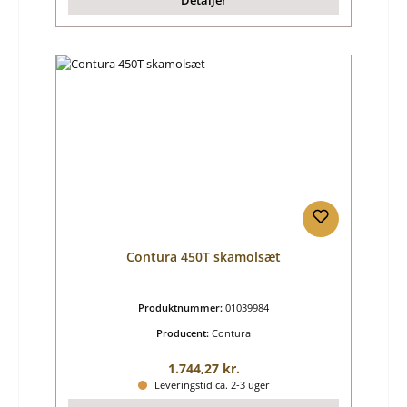
Contura 450T skamolsæt
Produktnummer:
01039984
Producent:
Contura
Almindelig pris:
1.744,27 kr.
Leveringstid ca. 2-3 uger