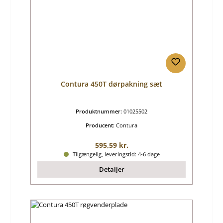
Contura 450T dørpakning sæt
Produktnummer:
01025502
Producent:
Contura
Almindelig pris:
595,59 kr.
Tilgængelig, leveringstid: 4-6 dage
Detaljer