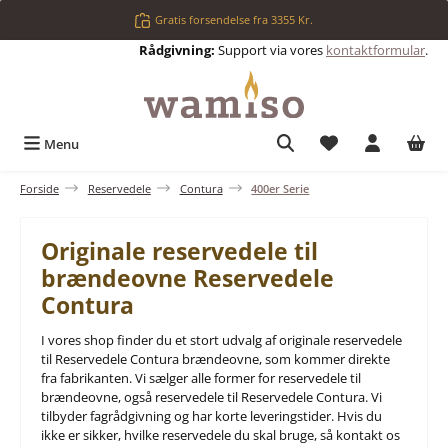
Gå til hovedindhold
Gratis forsendelse fra 3355 Kr.
Rådgivning:
Support via vores
kontaktformular
.
Du har 0 ønskelis
Menu
Forside
Reservedele
Contura
400er Serie
Originale reservedele til
brændeovne Reservedele
Contura
I vores shop finder du et stort udvalg af originale reservedele
til Reservedele Contura brændeovne, som kommer direkte
fra fabrikanten. Vi sælger alle former for reservedele til
brændeovne, også reservedele til Reservedele Contura. Vi
tilbyder fagrådgivning og har korte leveringstider. Hvis du
ikke er sikker, hvilke reservedele du skal bruge, så kontakt os