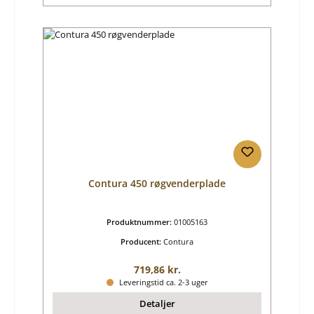
Contura 450 røgvenderplade
Produktnummer:
01005163
Producent:
Contura
Almindelig pris:
719,86 kr.
Leveringstid ca. 2-3 uger
Detaljer