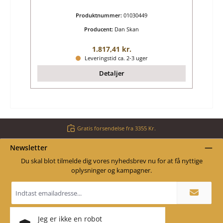
Produktnummer:
01030449
Producent:
Dan Skan
Almindelig pris:
1.817,41 kr.
Leveringstid ca. 2-3 uger
Detaljer
Gratis forsendelse fra 3355 Kr.
Newsletter
Du skal blot tilmelde dig vores nyhedsbrev nu for at få nyttige
oplysninger og kampagner.
Email
adresse
*
Jeg er ikke en robot