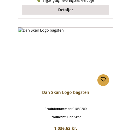
Tilgængelig, leveringstid: 4-6 dage
Detaljer
Dan Skan Logo bagsten
Produktnummer:
01030200
Producent:
Dan Skan
Almindelig pris:
1.036,63 kr.