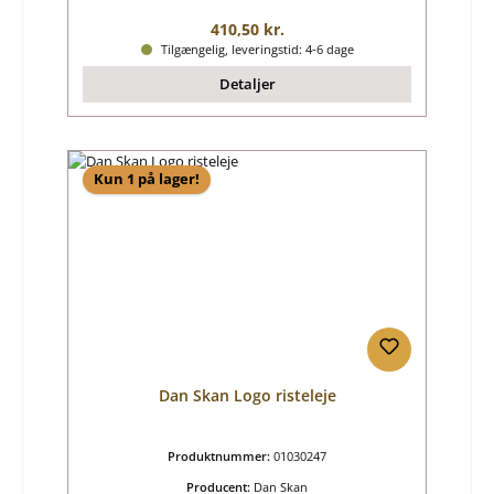
Almindelig pris:
410,50 kr.
Tilgængelig, leveringstid: 4-6 dage
Detaljer
Kun 1 på lager!
Dan Skan Logo risteleje
Produktnummer:
01030247
Producent:
Dan Skan