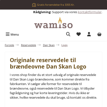
Gå til hovedindhold
Gratis forsendelse fra 3355 Kr.
Rådgivning:
Support via vores
kontaktformular
.
Du har 0 ønskelis
Menu
Forside
Reservedele
Dan Skan
Logo
Originale reservedele til
brændeovne Dan Skan Logo
I vores shop finder du et stort udvalg af originale reservedele
til Dan Skan Logo brændeovne, som kommer direkte fra
fabrikanten. Vi sælger alle former for reservedele til
brændeovne, også reservedele til Dan Skan Logo. Vi tilbyder
fagrådgivning og har korte leveringstider. Hvis du ikke er
sikker, hvilke reservedele du skal bruge, så kontakt os direkte.