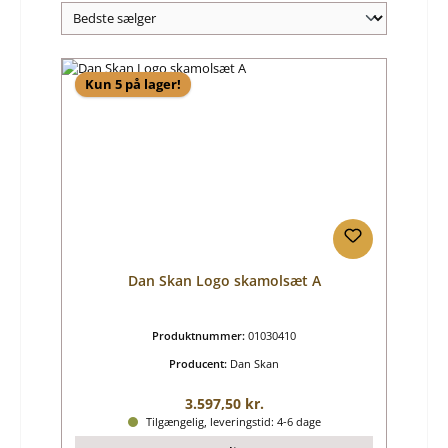
Kun 5 på lager!
Dan Skan Logo skamolsæt A
Produktnummer:
01030410
Producent:
Dan Skan
Almindelig pris:
3.597,50 kr.
Tilgængelig, leveringstid: 4-6 dage