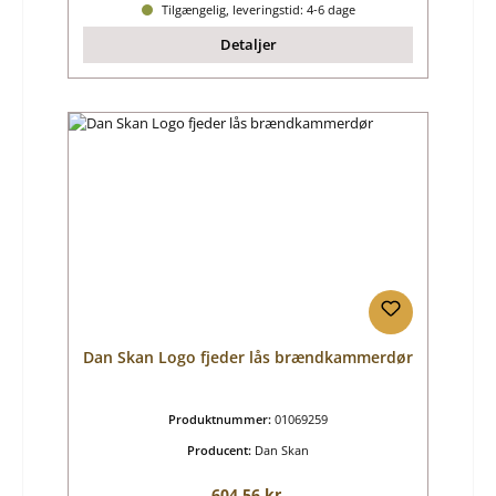
Tilgængelig, leveringstid: 4-6 dage
Detaljer
Dan Skan Logo fjeder lås brændkammerdør
Produktnummer:
01069259
Producent:
Dan Skan
Almindelig pris:
604,56 kr.