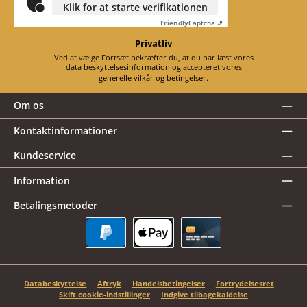
Klik for at starte verifikationen
Friendly
Captcha ⇗
Privatliv
Ved at vælge Fortsæt bekræfter du, at du har læst vores
data beskyttelsesinformation
og accepteret vores
generelle vilkår og betingelser
.
Om os
Kontaktinformationer
Kundeservice
Information
Betalingsmetoder
PayPal
Apple Pay
Kreditkort
Databeskyttelse
Aftryk
Handelsbetingelser
Fortrydelsesret
Skift cookie-indstillinger
Indgive tilbagekaldelse