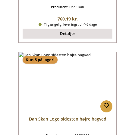
Producent:
Dan Skan
Almindelig pris:
760,19 kr.
Tilgængelig, leveringstid: 4-6 dage
Detaljer
Kun 5 på lager!
Dan Skan Logo sidesten højre bagved