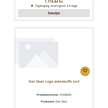
Almindelig pris:
1.174,84 kr.
Tilgængelig, leveringstid: 4-6 dage
Detaljer
Dan Skan Logo askeskuffe sort
Produktnummer:
01030035
Producent:
Dan Skan