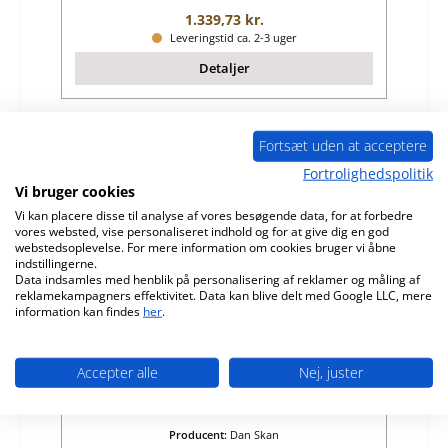
Almindelig pris:
1.339,73 kr.
Leveringstid ca. 2-3 uger
Detaljer
Fortsæt uden at acceptere
Fortrolighedspolitik
Vi bruger cookies
Vi kan placere disse til analyse af vores besøgende data, for at forbedre
vores websted, vise personaliseret indhold og for at give dig en god
webstedsoplevelse. For mere information om cookies bruger vi åbne
indstillingerne.
Data indsamles med henblik på personalisering af reklamer og måling af
reklamekampagners effektivitet. Data kan blive delt med Google LLC, mere
information kan findes
her
.
Dan Skan Logo pakning askeskuffe
Accepter alle
Nej, juster
Produktnummer:
01030220
Producent:
Dan Skan