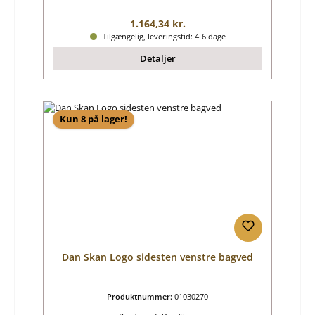
Almindelig pris:
1.164,34 kr.
Tilgængelig, leveringstid: 4-6 dage
Detaljer
Kun 8 på lager!
Dan Skan Logo sidesten venstre bagved
Produktnummer:
01030270