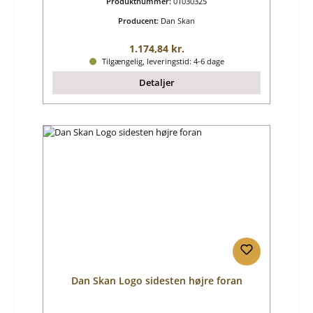
Produktnummer:
01030325
Producent:
Dan Skan
Almindelig pris:
1.174,84 kr.
Tilgængelig, leveringstid: 4-6 dage
Detaljer
Dan Skan Logo sidesten højre foran