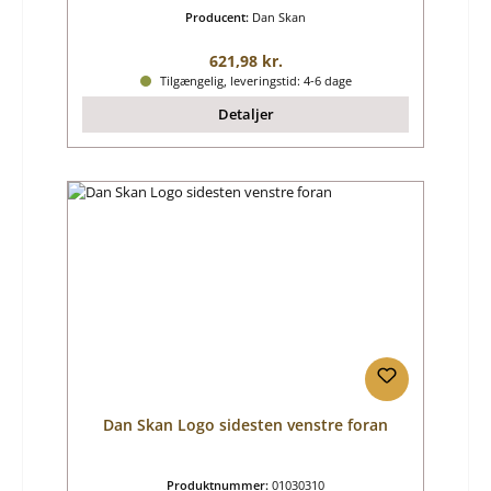
Producent:
Dan Skan
Almindelig pris:
621,98 kr.
Tilgængelig, leveringstid: 4-6 dage
Detaljer
Dan Skan Logo sidesten venstre foran
Produktnummer:
01030310