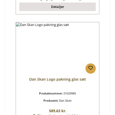
Detaljer
Dan Skan Logo pakning glas sæt
Produktnummer:
01029985
Producent:
Dan Skan
Almindelig pris:
589,63 kr.