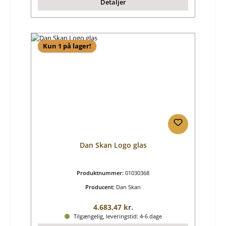
Detaljer
Kun 1 på lager!
Dan Skan Logo glas
Produktnummer:
01030368
Producent:
Dan Skan
Almindelig pris:
4.683,47 kr.
Tilgængelig, leveringstid: 4-6 dage