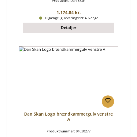
Producent:
Dan Skan
Almindelig pris:
1.174,84 kr.
Tilgængelig, leveringstid: 4-6 dage
Detaljer
Dan Skan Logo brændkammergulv venstre
A
Produktnummer:
01030277