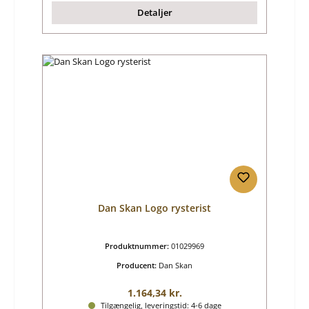
Detaljer
Dan Skan Logo rysterist
Produktnummer:
01029969
Producent:
Dan Skan
Almindelig pris:
1.164,34 kr.
Tilgængelig, leveringstid: 4-6 dage