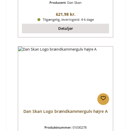
Producent:
Dan Skan
Almindelig pris:
621,98 kr.
Tilgængelig, leveringstid: 4-6 dage
Detaljer
Dan Skan Logo brændkammergulv højre A
Produktnummer:
01030278