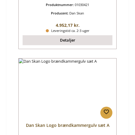
Produktnummer:
01030421
Producent:
Dan Skan
Almindelig pris:
4.952,17 kr.
Leveringstid ca. 2-3 uger
Detaljer
Dan Skan Logo brændkammergulv sæt A