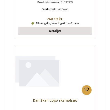
Produktnummer:
01030359
Producent:
Dan Skan
Almindelig pris:
760,19 kr.
Tilgængelig, leveringstid: 4-6 dage
Detaljer
Dan Skan Logo skamolsæt