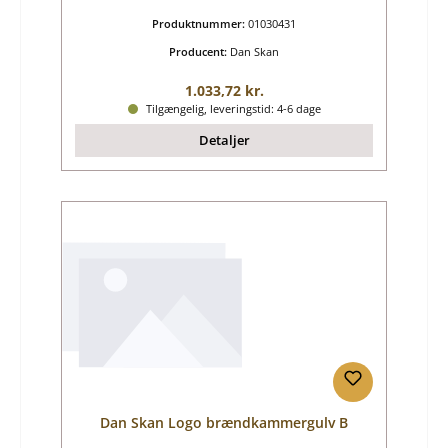
Produktnummer:
01030431
Producent:
Dan Skan
Almindelig pris:
1.033,72 kr.
Tilgængelig, leveringstid: 4-6 dage
Detaljer
Dan Skan Logo brændkammergulv B