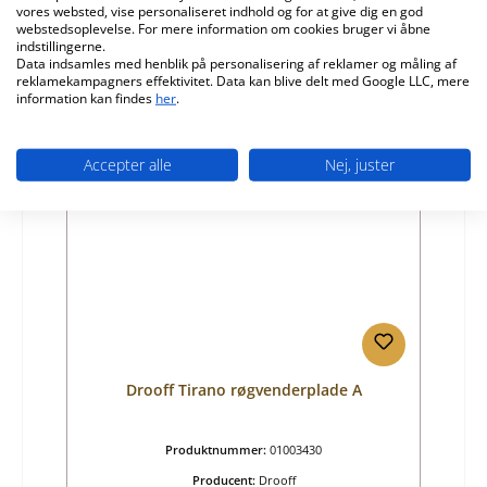
vores websted, vise personaliseret indhold og for at give dig en god
Almindelig pris:
1.113,99 kr.
webstedsoplevelse. For mere information om cookies bruger vi åbne
indstillingerne.
Leveringstid ca. 2-3 uger
Data indsamles med henblik på personalisering af reklamer og måling af
reklamekampagners effektivitet. Data kan blive delt med Google LLC, mere
Detaljer
information kan findes
her
.
Accepter alle
Nej, juster
Drooff Tirano røgvenderplade A
Produktnummer:
01003430
Producent:
Drooff