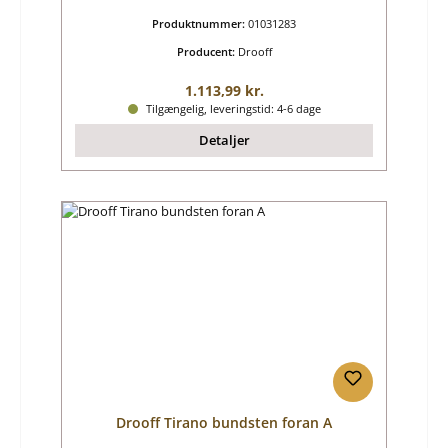
Produktnummer:
01031283
Producent:
Drooff
Almindelig pris:
1.113,99 kr.
Tilgængelig, leveringstid: 4-6 dage
Detaljer
Drooff Tirano bundsten foran A