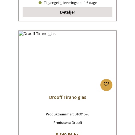
Tilgængelig, leveringstid: 4-6 dage
Detaljer
Drooff Tirano glas
Produktnummer:
01001576
Producent:
Drooff
Almindelig pris:
8.540,56 kr.