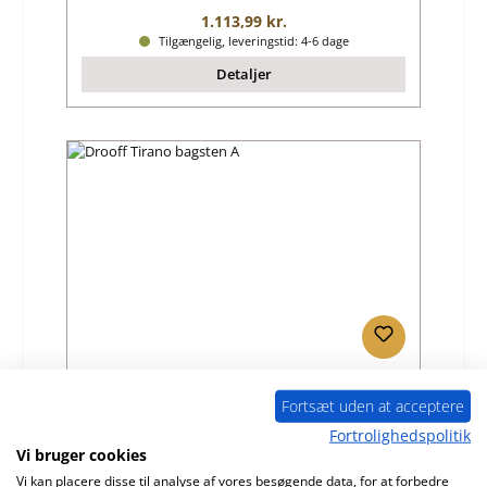
Almindelig pris:
1.113,99 kr.
Tilgængelig, leveringstid: 4-6 dage
Detaljer
Drooff Tirano bagsten A
Fortsæt uden at acceptere
Fortrolighedspolitik
Produktnummer:
01003429
Vi bruger cookies
Producent:
Drooff
Vi kan placere disse til analyse af vores besøgende data, for at forbedre