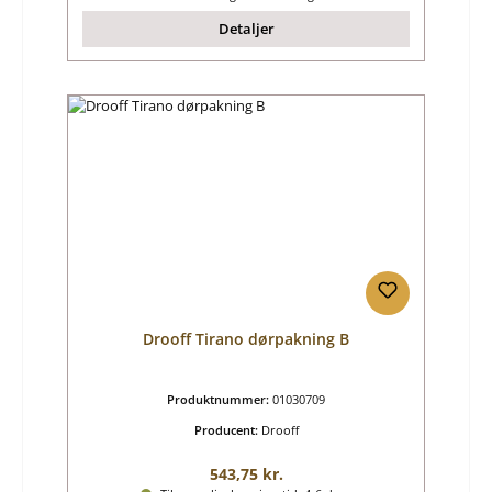
Detaljer
Drooff Tirano dørpakning B
Produktnummer:
01030709
Producent:
Drooff
Almindelig pris:
543,75 kr.