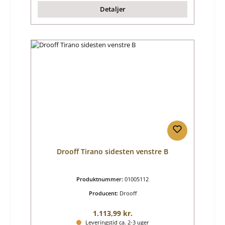
Detaljer
Drooff Tirano sidesten venstre B
Produktnummer:
01005112
Producent:
Drooff
Almindelig pris:
1.113,99 kr.
Leveringstid ca. 2-3 uger