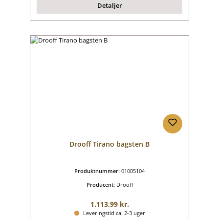
Detaljer
Drooff Tirano bagsten B
Produktnummer:
01005104
Producent:
Drooff
Almindelig pris:
1.113,99 kr.
Leveringstid ca. 2-3 uger