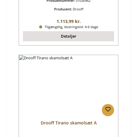
Produktnummer:
01030962
Producent:
Drooff
Almindelig pris:
1.113,99 kr.
Tilgængelig, leveringstid: 4-6 dage
Detaljer
Drooff Tirano skamolsæt A