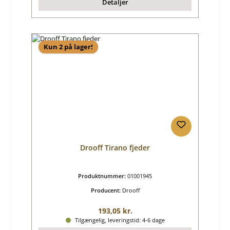
Detaljer
Kun 2 på lager!
Drooff Tirano fjeder
Produktnummer:
01001945
Producent:
Drooff
Almindelig pris:
193,05 kr.
Tilgængelig, leveringstid: 4-6 dage