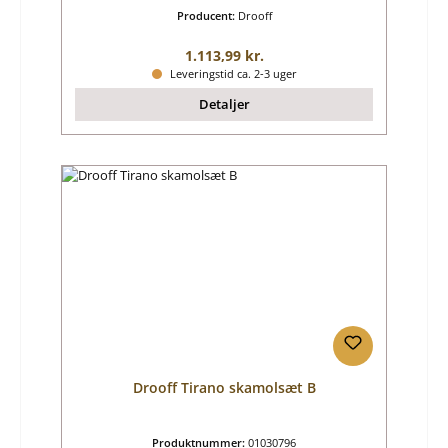
Producent:
Drooff
Almindelig pris:
1.113,99 kr.
Leveringstid ca. 2-3 uger
Detaljer
Drooff Tirano skamolsæt B
Produktnummer:
01030796