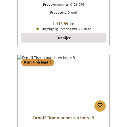
Produktnummer:
01031276
Producent:
Drooff
Almindelig pris:
1.113,99 kr.
Tilgængelig, leveringstid: 4-6 dage
Detaljer
Kun 4 på lager!
Drooff Tirano bundsten højre B