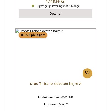
Almindelig pris:
1.113,99 kr.
Tilgængelig, leveringstid: 4-6 dage
Detaljer
Kun 2 på lager!
Drooff Tirano sidesten højre A
Produktnummer:
01001948
Producent:
Drooff