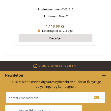
Produktnummer:
01031317
Producent:
Drooff
Almindelig pris:
1.113,99 kr.
Leveringstid ca. 2-3 uger
Detaljer
Gratis forsendelse fra 3355 Kr.
Newsletter
Du skal blot tilmelde dig vores nyhedsbrev nu for at få nyttige
oplysninger og kampagner.
Email
adresse
*
Jeg er ikke en robot