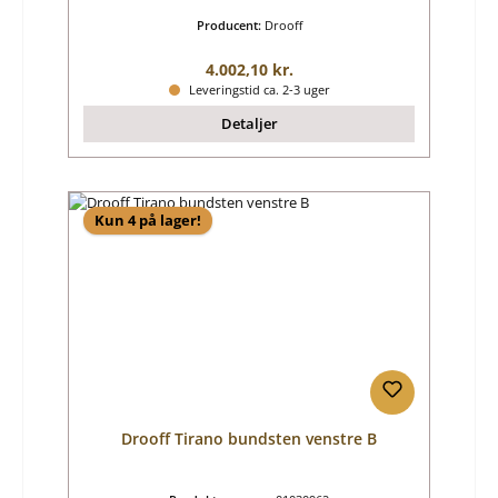
Producent:
Drooff
Almindelig pris:
4.002,10 kr.
Leveringstid ca. 2-3 uger
Detaljer
Kun 4 på lager!
Drooff Tirano bundsten venstre B