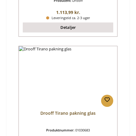
Producent:
Drooff
Almindelig pris:
1.113,99 kr.
Leveringstid ca. 2-3 uger
Detaljer
Drooff Tirano pakning glas
Produktnummer:
01030683