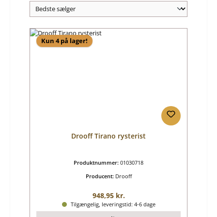
Kun 4 på lager!
Drooff Tirano rysterist
Produktnummer:
01030718
Producent:
Drooff
Almindelig pris:
948,95 kr.
Tilgængelig, leveringstid: 4-6 dage