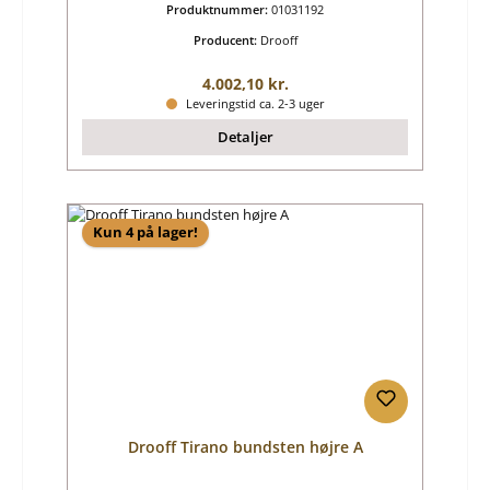
Produktnummer:
01031192
Producent:
Drooff
Almindelig pris:
4.002,10 kr.
Leveringstid ca. 2-3 uger
Detaljer
Kun 4 på lager!
Drooff Tirano bundsten højre A