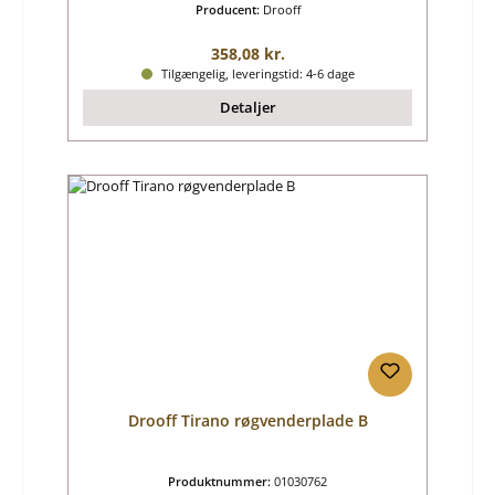
Producent:
Drooff
Almindelig pris:
358,08 kr.
Tilgængelig, leveringstid: 4-6 dage
Detaljer
Drooff Tirano røgvenderplade B
Produktnummer:
01030762