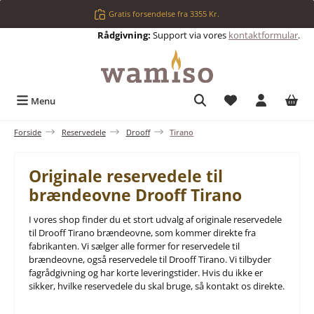
Gå til hovedindhold
Gratis forsendelse fra 3355 Kr.
Rådgivning:
Support via vores
kontaktformular
.
Du har 0 ønskelis
Menu
Forside
Reservedele
Drooff
Tirano
Originale reservedele til
brændeovne Drooff Tirano
I vores shop finder du et stort udvalg af originale reservedele
til Drooff Tirano brændeovne, som kommer direkte fra
fabrikanten. Vi sælger alle former for reservedele til
brændeovne, også reservedele til Drooff Tirano. Vi tilbyder
fagrådgivning og har korte leveringstider. Hvis du ikke er
sikker, hvilke reservedele du skal bruge, så kontakt os direkte.