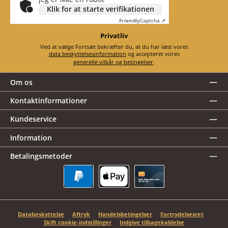
Klik for at starte verifikationen
Friendly
Captcha ⇗
Privatliv
Ved at vælge Fortsæt bekræfter du, at du har læst vores
data beskyttelsesinformation
og accepteret vores
generelle vilkår og betingelser
.
Om os
Kontaktinformationer
Kundeservice
Information
Betalingsmetoder
PayPal
Apple Pay
Kreditkort
Databeskyttelse
Aftryk
Handelsbetingelser
Fortrydelsesret
Skift cookie-indstillinger
Indgive tilbagekaldelse