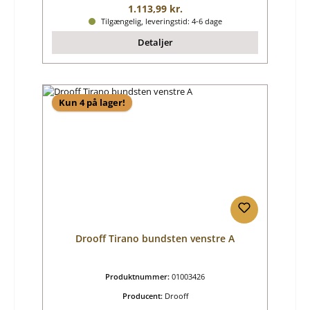
Almindelig pris:
1.113,99 kr.
Tilgængelig, leveringstid: 4-6 dage
Detaljer
Kun 4 på lager!
Drooff Tirano bundsten venstre A
Produktnummer:
01003426
Producent:
Drooff