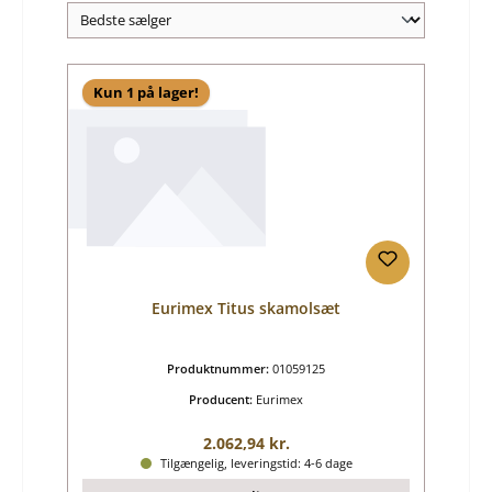
Kun 1 på lager!
Eurimex Titus skamolsæt
Produktnummer:
01059125
Producent:
Eurimex
Almindelig pris:
2.062,94 kr.
Tilgængelig, leveringstid: 4-6 dage