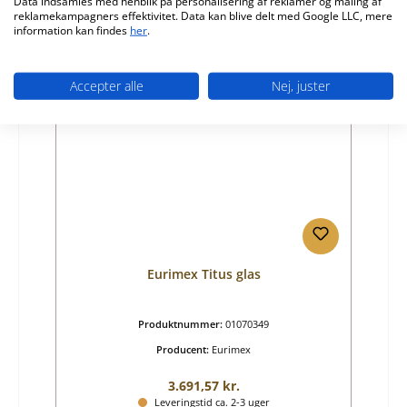
Data indsamles med henblik på personalisering af reklamer og måling af
reklamekampagners effektivitet. Data kan blive delt med Google LLC, mere
Detaljer
information kan findes
her
.
Accepter alle
Nej, juster
Eurimex Titus glas
Produktnummer:
01070349
Producent:
Eurimex
Almindelig pris:
3.691,57 kr.
Leveringstid ca. 2-3 uger