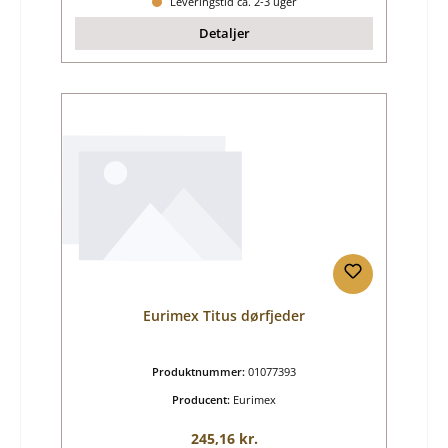
Leveringstid ca. 2-3 uger
Detaljer
Eurimex Titus dørfjeder
Produktnummer:
01077393
Producent:
Eurimex
Almindelig pris:
245,16 kr.