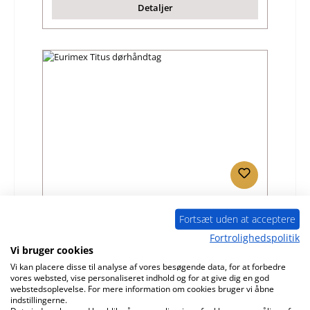
Detaljer
Eurimex Titus dørhåndtag
Fortsæt uden at acceptere
Fortrolighedspolitik
Produktnummer:
01041207
Vi bruger cookies
Producent:
Eurimex
Vi kan placere disse til analyse af vores besøgende data, for at forbedre
vores websted, vise personaliseret indhold og for at give dig en god
Almindelig pris:
825,17 kr.
webstedsoplevelse. For mere information om cookies bruger vi åbne
indstillingerne.
Leveringstid ca. 2-3 uger