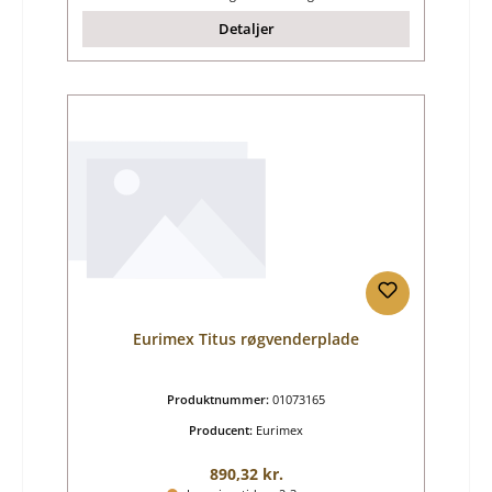
Detaljer
Eurimex Titus røgvenderplade
Produktnummer:
01073165
Producent:
Eurimex
Almindelig pris:
890,32 kr.