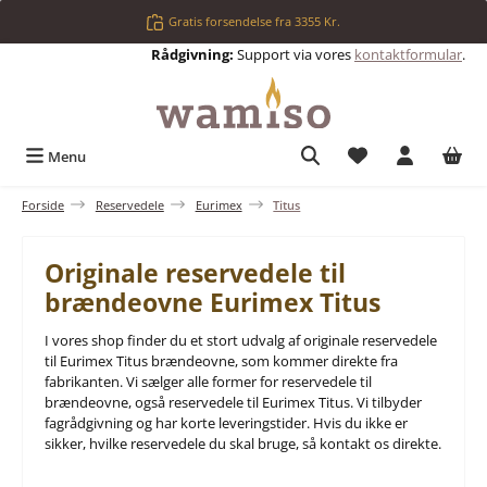
Gå til hovedindhold
Gratis forsendelse fra 3355 Kr.
Rådgivning:
Support via vores
kontaktformular
.
Du har 0 ønskelis
Menu
Forside
Reservedele
Eurimex
Titus
Originale reservedele til
brændeovne Eurimex Titus
I vores shop finder du et stort udvalg af originale reservedele
til Eurimex Titus brændeovne, som kommer direkte fra
fabrikanten. Vi sælger alle former for reservedele til
brændeovne, også reservedele til Eurimex Titus. Vi tilbyder
fagrådgivning og har korte leveringstider. Hvis du ikke er
sikker, hvilke reservedele du skal bruge, så kontakt os direkte.