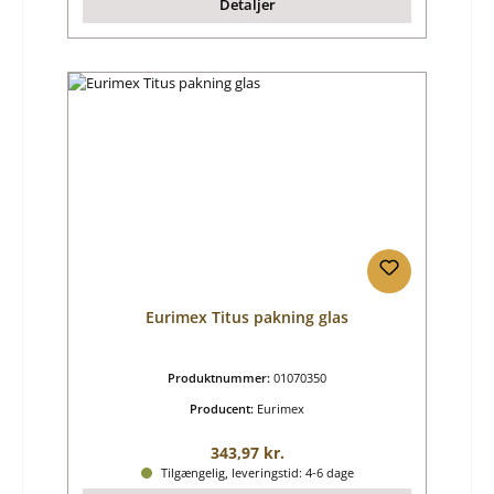
Detaljer
Eurimex Titus pakning glas
Produktnummer:
01070350
Producent:
Eurimex
Almindelig pris:
343,97 kr.
Tilgængelig, leveringstid: 4-6 dage