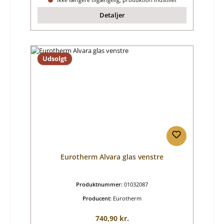
Detaljer
Udsolgt
Eurotherm Alvara glas venstre
Produktnummer:
01032087
Producent:
Eurotherm
Almindelig pris:
740,90 kr.