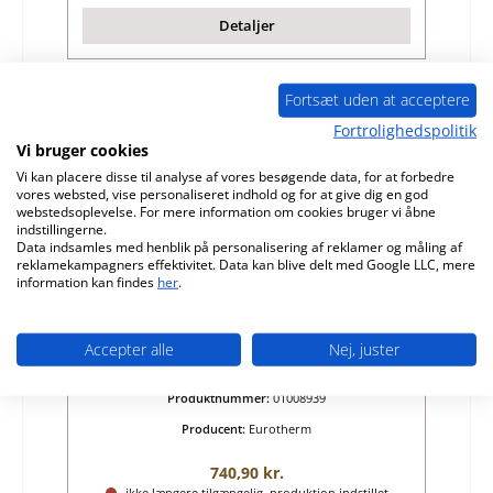
Detaljer
Fortsæt uden at acceptere
Udsolgt
Fortrolighedspolitik
Vi bruger cookies
Vi kan placere disse til analyse af vores besøgende data, for at forbedre
vores websted, vise personaliseret indhold og for at give dig en god
webstedsoplevelse. For mere information om cookies bruger vi åbne
indstillingerne.
Data indsamles med henblik på personalisering af reklamer og måling af
reklamekampagners effektivitet. Data kan blive delt med Google LLC, mere
information kan findes
her
.
Eurotherm Alvara glas højre
Accepter alle
Nej, juster
Produktnummer:
01008939
Producent:
Eurotherm
Almindelig pris:
740,90 kr.
ikke længere tilgængelig, produktion indstillet