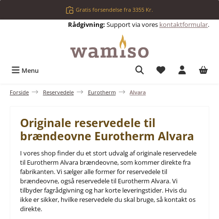
Gå til hovedindhold
Gratis forsendelse fra 3355 Kr.
Rådgivning:
Support via vores
kontaktformular
.
Du har 0 ønskelis
Menu
Forside
Reservedele
Eurotherm
Alvara
Originale reservedele til
brændeovne Eurotherm Alvara
I vores shop finder du et stort udvalg af originale reservedele
til Eurotherm Alvara brændeovne, som kommer direkte fra
fabrikanten. Vi sælger alle former for reservedele til
brændeovne, også reservedele til Eurotherm Alvara. Vi
tilbyder fagrådgivning og har korte leveringstider. Hvis du
ikke er sikker, hvilke reservedele du skal bruge, så kontakt os
direkte.