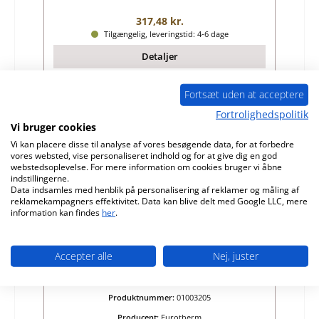
Almindelig pris:
317,48 kr.
Tilgængelig, leveringstid: 4-6 dage
Detaljer
Fortsæt uden at acceptere
Fortrolighedspolitik
Kun 3 på lager!
Vi bruger cookies
Vi kan placere disse til analyse af vores besøgende data, for at forbedre
vores websted, vise personaliseret indhold og for at give dig en god
webstedsoplevelse. For mere information om cookies bruger vi åbne
indstillingerne.
Data indsamles med henblik på personalisering af reklamer og måling af
reklamekampagners effektivitet. Data kan blive delt med Google LLC, mere
information kan findes
her
.
Accepter alle
Nej, juster
Eurotherm Dioptas røgvenderplade foran
Produktnummer:
01003205
Producent:
Eurotherm