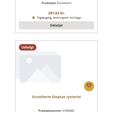
Producent:
Eurotherm
Almindelig pris:
291,63 kr.
Tilgængelig, leveringstid: 4-6 dage
Detaljer
Udsolgt
Eurotherm Dioptas rysterist
Produktnummer:
01003061