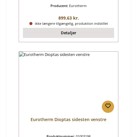
Producent:
Eurotherm
Almindelig pris:
899,63 kr.
ikke længere tilgængelig, produktion indstillet
Detaljer
Eurotherm Dioptas sidesten venstre
Produktnummer:
01003198