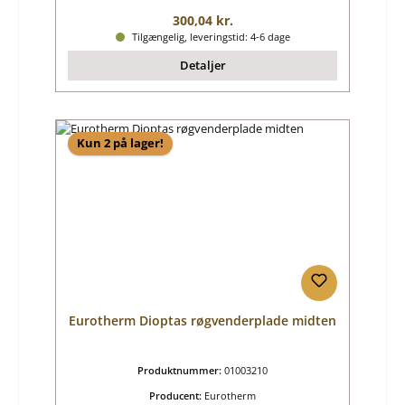
Almindelig pris:
300,04 kr.
Tilgængelig, leveringstid: 4-6 dage
Detaljer
Kun 2 på lager!
Eurotherm Dioptas røgvenderplade midten
Produktnummer:
01003210
Producent:
Eurotherm