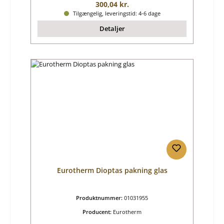
Almindelig pris:
300,04 kr.
Tilgængelig, leveringstid: 4-6 dage
Detaljer
Eurotherm Dioptas pakning glas
Produktnummer:
01031955
Producent:
Eurotherm