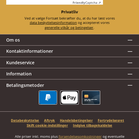
Friendly
Captcha ⇗
Privatliv
Ved at vælge Fortsæt bekræfter du, at du har læst vores
data beskyttelsesinformation
og accepteret vores
generelle vilkår og betingelser
.
Om os
Kontaktinformationer
Kundeservice
Information
Betalingsmetoder
PayPal
Apple Pay
Kreditkort
Databeskyttelse
Aftryk
Handelsbetingelser
Fortrydelsesret
Skift cookie-indstillinger
Indgive tilbagekaldelse
Alle priser inkl. moms plus
forsendelsesomkostninger
og eventuelle