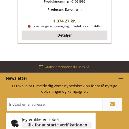
Produktnummer:
01031995
Producent:
Eurotherm
Almindelig pris:
1.374,27 kr.
ikke længere tilgængelig, produktion indstillet
Detaljer
Gratis forsendelse fra 3355 Kr.
Newsletter
Du skal blot tilmelde dig vores nyhedsbrev nu for at få nyttige
oplysninger og kampagner.
Email
adresse
*
Jeg er ikke en robot
Klik for at starte verifikationen