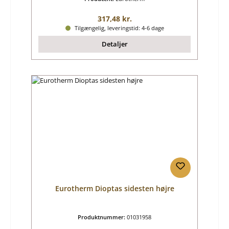
Almindelig pris:
317,48 kr.
Tilgængelig, leveringstid: 4-6 dage
Detaljer
Eurotherm Dioptas sidesten højre
Produktnummer:
01031958