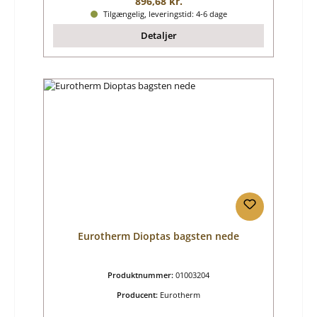
Almindelig pris:
896,68 kr.
Tilgængelig, leveringstid: 4-6 dage
Detaljer
Eurotherm Dioptas bagsten nede
Produktnummer:
01003204
Producent:
Eurotherm