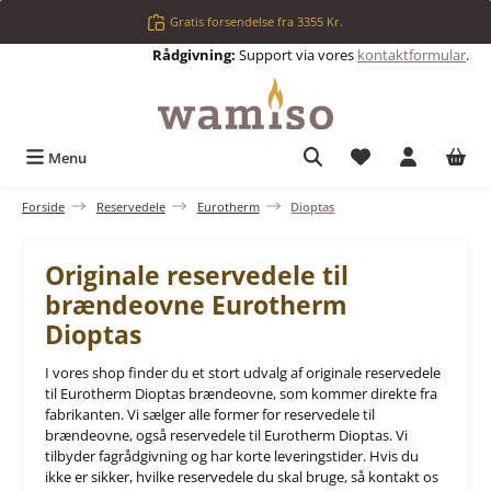
Gå til hovedindhold
Gratis forsendelse fra 3355 Kr.
Rådgivning:
Support via vores
kontaktformular
.
Du har 0 ønskelis
Menu
Forside
Reservedele
Eurotherm
Dioptas
Originale reservedele til
brændeovne Eurotherm
Dioptas
I vores shop finder du et stort udvalg af originale reservedele
til Eurotherm Dioptas brændeovne, som kommer direkte fra
fabrikanten. Vi sælger alle former for reservedele til
brændeovne, også reservedele til Eurotherm Dioptas. Vi
tilbyder fagrådgivning og har korte leveringstider. Hvis du
ikke er sikker, hvilke reservedele du skal bruge, så kontakt os