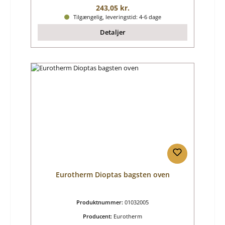
Almindelig pris:
243,05 kr.
Tilgængelig, leveringstid: 4-6 dage
Detaljer
Eurotherm Dioptas bagsten oven
Produktnummer:
01032005
Producent:
Eurotherm