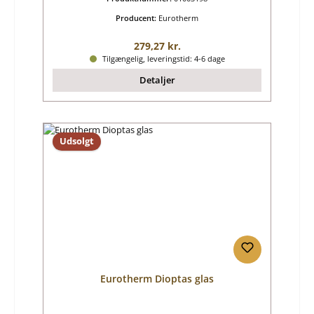
Producent:
Eurotherm
Almindelig pris:
279,27 kr.
Tilgængelig, leveringstid: 4-6 dage
Detaljer
Udsolgt
Eurotherm Dioptas glas