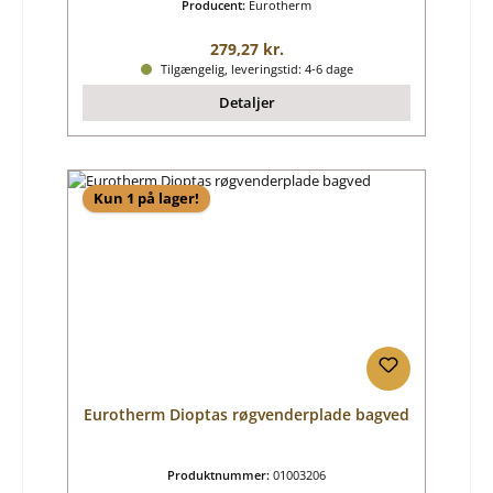
Producent:
Eurotherm
Almindelig pris:
279,27 kr.
Tilgængelig, leveringstid: 4-6 dage
Detaljer
Kun 1 på lager!
Eurotherm Dioptas røgvenderplade bagved
Produktnummer:
01003206