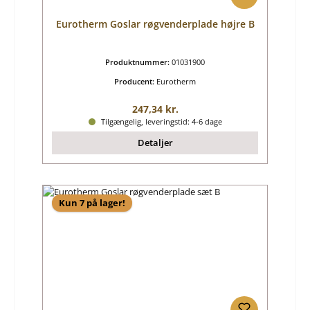
Eurotherm Goslar røgvenderplade højre B
Produktnummer:
01031900
Producent:
Eurotherm
Almindelig pris:
247,34 kr.
Tilgængelig, leveringstid: 4-6 dage
Detaljer
Kun 7 på lager!