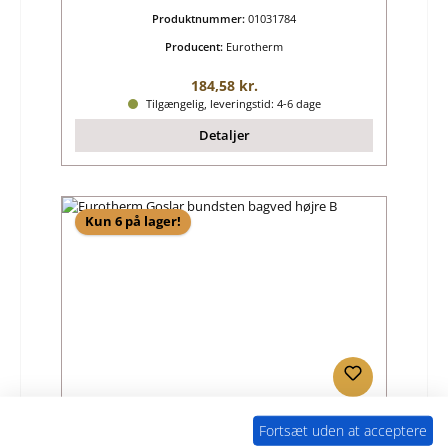
Produktnummer:
01031784
Producent:
Eurotherm
Almindelig pris:
184,58 kr.
Tilgængelig, leveringstid: 4-6 dage
Detaljer
Kun 6 på lager!
Eurotherm Goslar bundsten bagved højre B
Fortsæt uden at acceptere