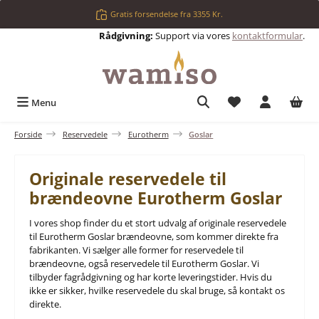
Gå til hovedindhold
Gratis forsendelse fra 3355 Kr.
Rådgivning:
Support via vores
kontaktformular
.
Du har 0 ønskelis
Menu
Forside
Reservedele
Eurotherm
Goslar
Originale reservedele til
brændeovne Eurotherm Goslar
I vores shop finder du et stort udvalg af originale reservedele
til Eurotherm Goslar brændeovne, som kommer direkte fra
fabrikanten. Vi sælger alle former for reservedele til
brændeovne, også reservedele til Eurotherm Goslar. Vi
tilbyder fagrådgivning og har korte leveringstider. Hvis du
ikke er sikker, hvilke reservedele du skal bruge, så kontakt os
direkte.