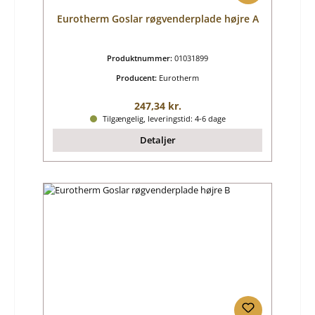
Eurotherm Goslar røgvenderplade højre A
Produktnummer:
01031899
Producent:
Eurotherm
Almindelig pris:
247,34 kr.
Tilgængelig, leveringstid: 4-6 dage
Detaljer