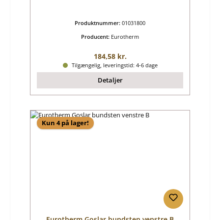
Produktnummer:
01031800
Producent:
Eurotherm
Almindelig pris:
184,58 kr.
Tilgængelig, leveringstid: 4-6 dage
Detaljer
Kun 4 på lager!
Eurotherm Goslar bundsten venstre B