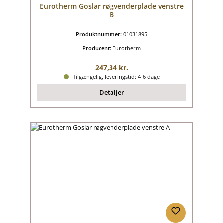
Eurotherm Goslar røgvenderplade venstre
B
Produktnummer:
01031895
Producent:
Eurotherm
Almindelig pris:
247,34 kr.
Tilgængelig, leveringstid: 4-6 dage
Detaljer