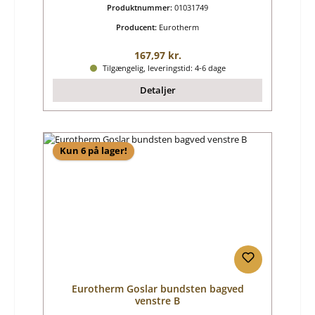
Produktnummer:
01031749
Producent:
Eurotherm
Almindelig pris:
167,97 kr.
Tilgængelig, leveringstid: 4-6 dage
Detaljer
Kun 6 på lager!
Eurotherm Goslar bundsten bagved
venstre B