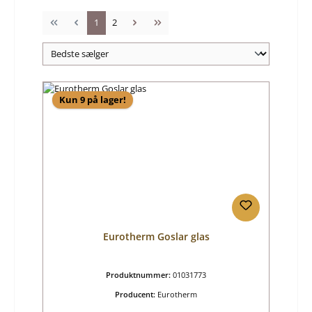
Side
Side
1
2
Kun 9 på lager!
Eurotherm Goslar glas
Produktnummer:
01031773
Producent:
Eurotherm