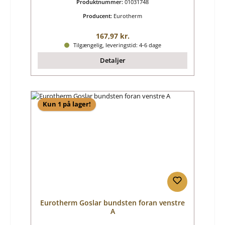
Produktnummer:
01031748
Producent:
Eurotherm
Almindelig pris:
167,97 kr.
Tilgængelig, leveringstid: 4-6 dage
Detaljer
Kun 1 på lager!
Eurotherm Goslar bundsten foran venstre
A