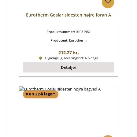
Eurotherm Goslar sidesten højre foran A
Produktnummer:
01031982
Producent:
Eurotherm
Almindelig pris:
212,27 kr.
Tilgængelig, leveringstid: 4-6 dage
Detaljer
Kun 2 på lager!