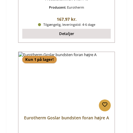
Producent:
Eurotherm
Almindelig pris:
167,97 kr.
Tilgængelig, leveringstid: 4-6 dage
Detaljer
Kun 1 på lager!
Eurotherm Goslar bundsten foran højre A