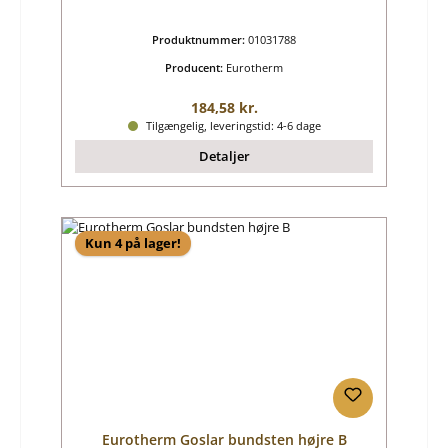
Produktnummer:
01031788
Producent:
Eurotherm
Almindelig pris:
184,58 kr.
Tilgængelig, leveringstid: 4-6 dage
Detaljer
Kun 4 på lager!
Eurotherm Goslar bundsten højre B