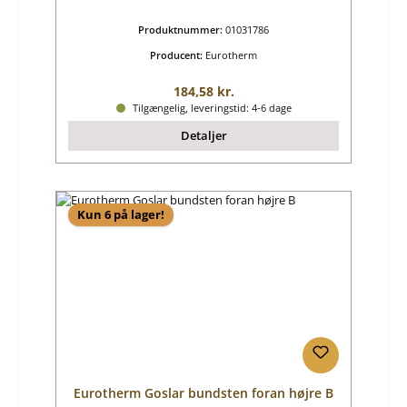
Produktnummer:
01031786
Producent:
Eurotherm
Almindelig pris:
184,58 kr.
Tilgængelig, leveringstid: 4-6 dage
Detaljer
Kun 6 på lager!
Eurotherm Goslar bundsten foran højre B