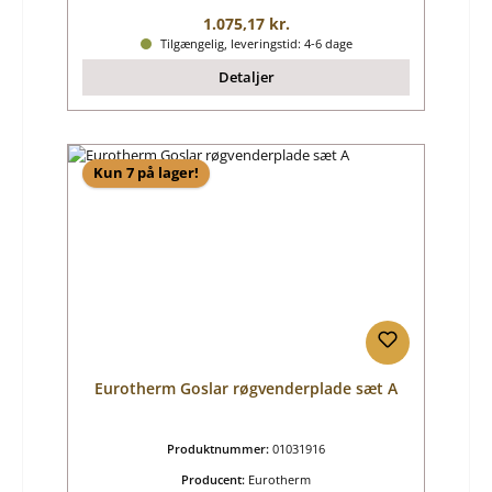
Almindelig pris:
1.075,17 kr.
Tilgængelig, leveringstid: 4-6 dage
Detaljer
Kun 7 på lager!
Eurotherm Goslar røgvenderplade sæt A
Produktnummer:
01031916
Producent:
Eurotherm