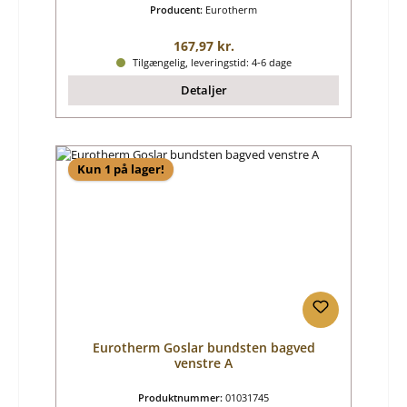
Producent:
Eurotherm
Almindelig pris:
167,97 kr.
Tilgængelig, leveringstid: 4-6 dage
Detaljer
Kun 1 på lager!
Eurotherm Goslar bundsten bagved
venstre A
Produktnummer:
01031745