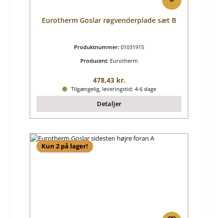
Eurotherm Goslar røgvenderplade sæt B
Produktnummer:
01031915
Producent:
Eurotherm
Almindelig pris:
478,43 kr.
Tilgængelig, leveringstid: 4-6 dage
Detaljer
Kun 2 på lager!