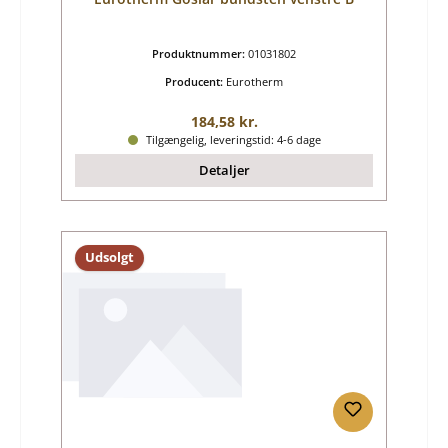
Produktnummer:
01031802
Producent:
Eurotherm
Almindelig pris:
184,58 kr.
Tilgængelig, leveringstid: 4-6 dage
Detaljer
Udsolgt