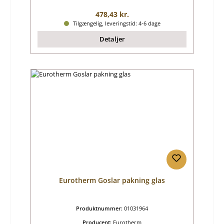
Almindelig pris:
478,43 kr.
Tilgængelig, leveringstid: 4-6 dage
Detaljer
Eurotherm Goslar pakning glas
Produktnummer:
01031964
Producent:
Eurotherm