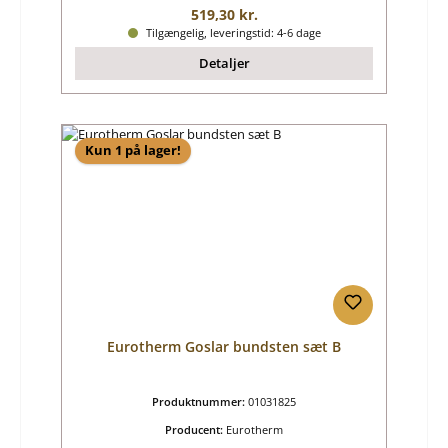
Almindelig pris:
519,30 kr.
Tilgængelig, leveringstid: 4-6 dage
Detaljer
Kun 1 på lager!
Eurotherm Goslar bundsten sæt B
Produktnummer:
01031825
Producent:
Eurotherm