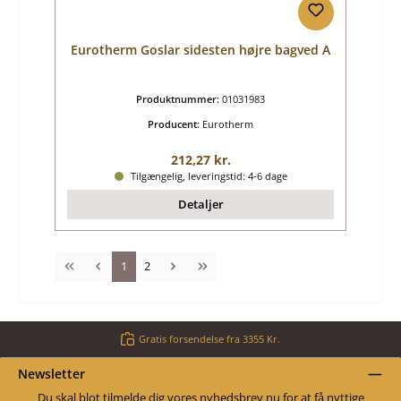
Eurotherm Goslar sidesten højre bagved A
Produktnummer:
01031983
Producent:
Eurotherm
Almindelig pris:
212,27 kr.
Tilgængelig, leveringstid: 4-6 dage
Detaljer
Side
Side
1
2
Gratis forsendelse fra 3355 Kr.
Newsletter
Du skal blot tilmelde dig vores nyhedsbrev nu for at få nyttige