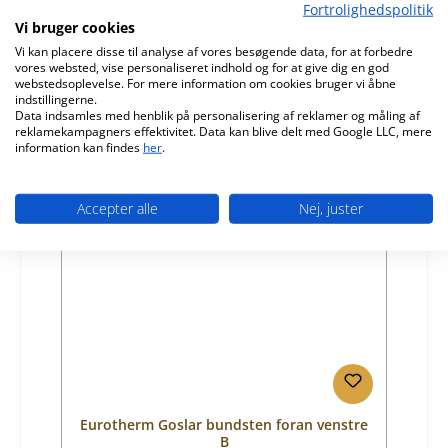
Fortrolighedspolitik
Produktnummer:
01031785
Vi bruger cookies
Vi kan placere disse til analyse af vores besøgende data, for at forbedre
Producent:
Eurotherm
vores websted, vise personaliseret indhold og for at give dig en god
webstedsoplevelse. For mere information om cookies bruger vi åbne
Almindelig pris:
184,58 kr.
indstillingerne.
Tilgængelig, leveringstid: 4-6 dage
Data indsamles med henblik på personalisering af reklamer og måling af
reklamekampagners effektivitet. Data kan blive delt med Google LLC, mere
Detaljer
information kan findes
her
.
Accepter alle
Nej, juster
Kun 6 på lager!
Eurotherm Goslar bundsten foran venstre
B