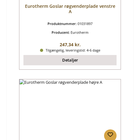
Eurotherm Goslar røgvenderplade venstre
A
Produktnummer:
01031897
Producent:
Eurotherm
Almindelig pris:
247,34 kr.
Tilgængelig, leveringstid: 4-6 dage
Detaljer