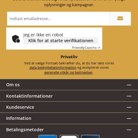
oplysninger og kampagner.
Email
adresse
*
Jeg er ikke en robot
Klik for at starte verifikationen
Friendly
Captcha ⇗
Privatliv
Ved at vælge Fortsæt bekræfter du, at du har læst vores
data beskyttelsesinformation
og accepteret vores
generelle vilkår og betingelser
.
Om os
Kontaktinformationer
Kundeservice
Information
Betalingsmetoder