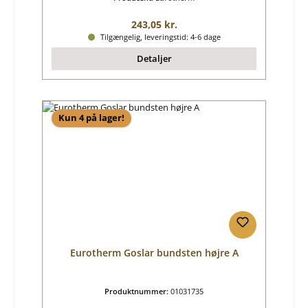
Almindelig pris:
243,05 kr.
Tilgængelig, leveringstid: 4-6 dage
Detaljer
Kun 4 på lager!
Eurotherm Goslar bundsten højre A
Produktnummer:
01031735