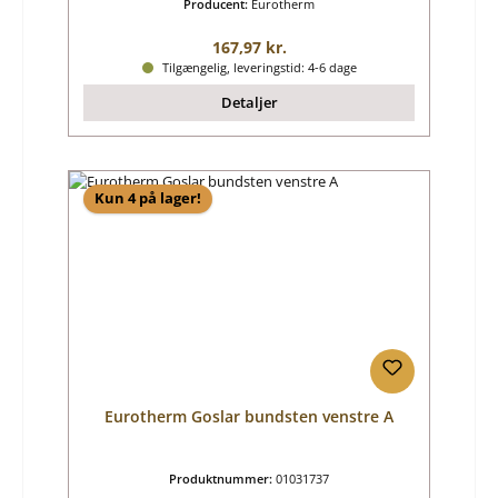
Producent:
Eurotherm
Almindelig pris:
167,97 kr.
Tilgængelig, leveringstid: 4-6 dage
Detaljer
Kun 4 på lager!
Eurotherm Goslar bundsten venstre A
Produktnummer:
01031737