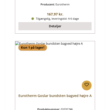
Producent:
Eurotherm
Almindelig pris:
167,97 kr.
Tilgængelig, leveringstid: 4-6 dage
Detaljer
Kun 1 på lager!
Eurotherm Goslar bundsten bagved højre A
Produktnummer:
01031746