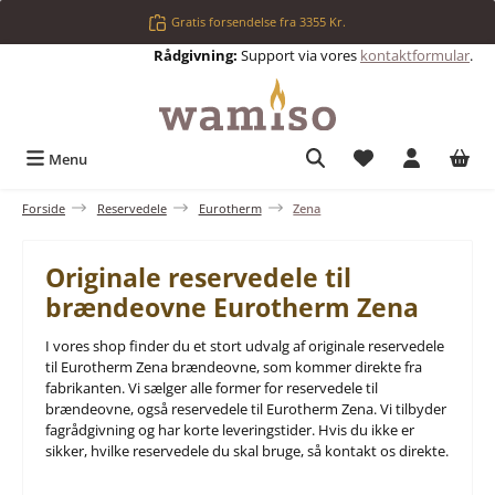
Gå til hovedindhold
Gratis forsendelse fra 3355 Kr.
Rådgivning:
Support via vores
kontaktformular
.
Du har 0 ønskelis
Menu
Forside
Reservedele
Eurotherm
Zena
Originale reservedele til
brændeovne Eurotherm Zena
I vores shop finder du et stort udvalg af originale reservedele
til Eurotherm Zena brændeovne, som kommer direkte fra
fabrikanten. Vi sælger alle former for reservedele til
brændeovne, også reservedele til Eurotherm Zena. Vi tilbyder
fagrådgivning og har korte leveringstider. Hvis du ikke er
sikker, hvilke reservedele du skal bruge, så kontakt os direkte.