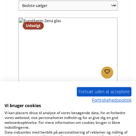
Udsolgt
Eurotherm Zena glas
Fortsæt uden at acceptere
Fortrolighedspolitik
Produktnummer:
01002493
Vi bruger cookies
Producent:
Eurotherm
Vi kan placere disse til analyse af vores besøgende data, for at forbedre
vores websted, vise personaliseret indhold og for at give dig en god
Almindelig pris:
501,99 kr.
webstedsoplevelse. For mere information om cookies bruger vi åbne
indstillingerne.
ikke længere tilgængelig, produktion indstillet
Data indsamles med henblik på personalisering af reklamer og måling af