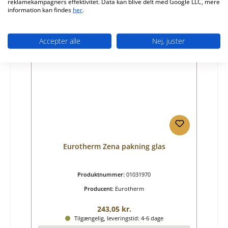
reklamekampagners effektivitet. Data kan blive delt med Google LLC, mere
Detaljer
information kan findes
her
.
Accepter alle
Nej, juster
Eurotherm Zena pakning glas
Produktnummer:
01031970
Producent:
Eurotherm
Almindelig pris:
243,05 kr.
Tilgængelig, leveringstid: 4-6 dage