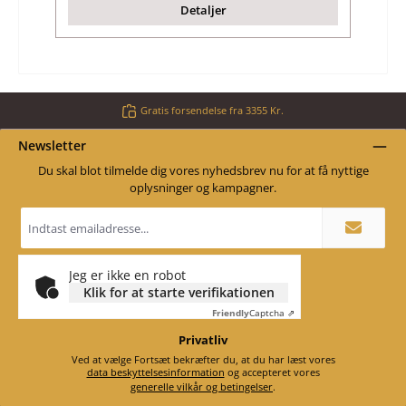
Detaljer
Gratis forsendelse fra 3355 Kr.
Newsletter
Du skal blot tilmelde dig vores nyhedsbrev nu for at få nyttige
oplysninger og kampagner.
Email
adresse
*
Jeg er ikke en robot
Klik for at starte verifikationen
Friendly
Captcha ⇗
Privatliv
Ved at vælge Fortsæt bekræfter du, at du har læst vores
data beskyttelsesinformation
og accepteret vores
generelle vilkår og betingelser
.