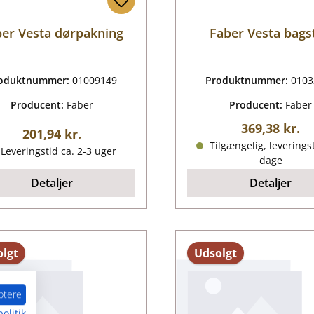
er Vesta dørpakning
Faber Vesta bags
oduktnummer:
01009149
Produktnummer:
0103
Producent:
Faber
Producent:
Faber
Almindelig p
369,38 kr.
Almindelig pris:
201,94 kr.
Tilgængelig, leveringst
Leveringstid ca. 2-3 uger
dage
Detaljer
Detaljer
lgt
Udsolgt
ptere
olitik