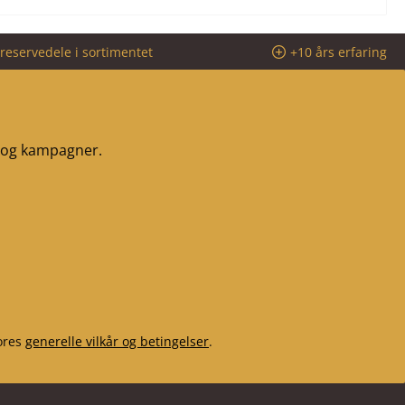
reservedele i sortimentet
+10 års erfaring
r og kampagner.
ores
generelle vilkår og betingelser
.