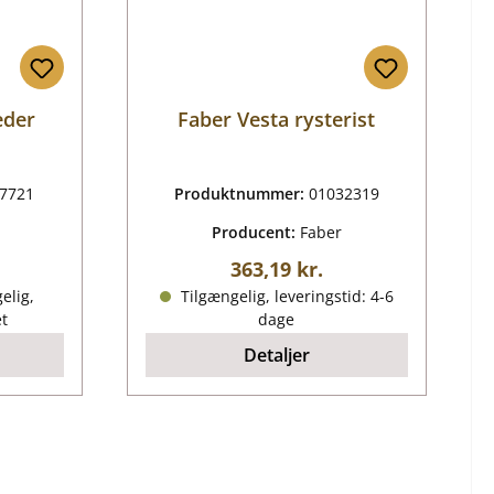
eder
Faber Vesta rysterist
7721
Produktnummer:
01032319
Producent:
Faber
ris:
Almindelig pris:
363,19 kr.
elig,
Tilgængelig, leveringstid: 4-6
et
dage
Detaljer