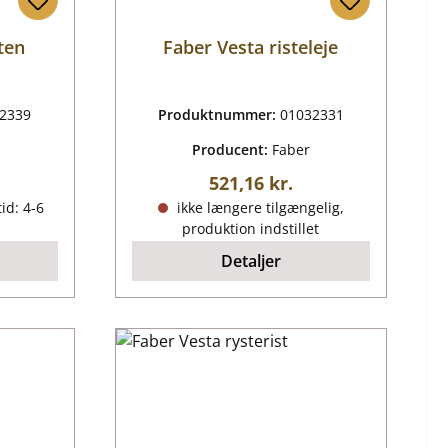
ten
Faber Vesta risteleje
2339
Produktnummer:
01032331
Producent:
Faber
ris:
Almindelig pris:
521,16 kr.
id: 4-6
ikke længere tilgængelig,
produktion indstillet
Detaljer