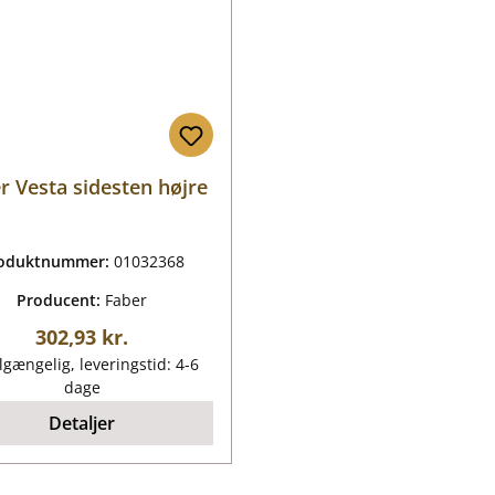
r Vesta sidesten højre
oduktnummer:
01032368
Producent:
Faber
Almindelig pris:
302,93 kr.
lgængelig, leveringstid: 4-6
dage
Detaljer