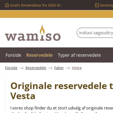
Gratis forsendelse fra 3355 Kr.
Service
 til hovedindhold
Spring til søgning
Gå til hovednavigation
Forside
Reservedele
Typer af reservedele
Forside
Reservedele
Faber
Vesta
Originale reservedele 
Vesta
I vores shop finder du et stort udvalg af originale r