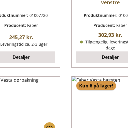
venstre
oduktnummer:
01007720
Produktnummer:
0100
Producent:
Faber
Producent:
Faber
Almindelig p
302,93 kr.
Almindelig pris:
245,27 kr.
Tilgængelig, leveringst
Leveringstid ca. 2-3 uger
dage
Detaljer
Detaljer
Kun 6 på lager!