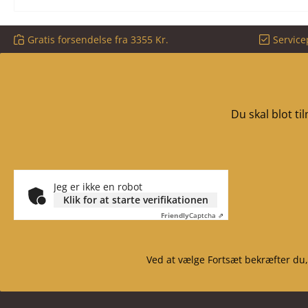
Gratis forsendelse fra 3355 Kr.
Service
Du skal blot t
Jeg er ikke en robot
Klik for at starte verifikationen
Friendly
Captcha ⇗
Ved at vælge Fortsæt bekræfter du,