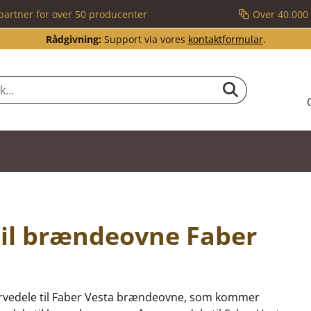
partner for over 50 producenter
Over 40.000 
Rådgivning:
Support via vores
kontaktformular
.
til brændeovne Faber
eservedele til Faber Vesta brændeovne, som kommer