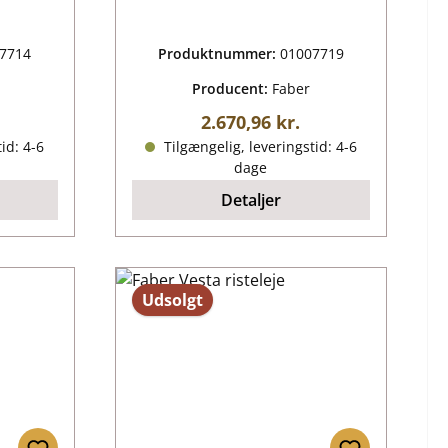
7714
Produktnummer:
01007719
Producent:
Faber
ris:
Almindelig pris:
2.670,96 kr.
id: 4-6
Tilgængelig, leveringstid: 4-6
dage
Detaljer
Udsolgt