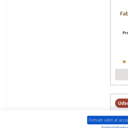
Fab
Pr
Udso
Fortsæt uden at acce
Fortrolighedsp