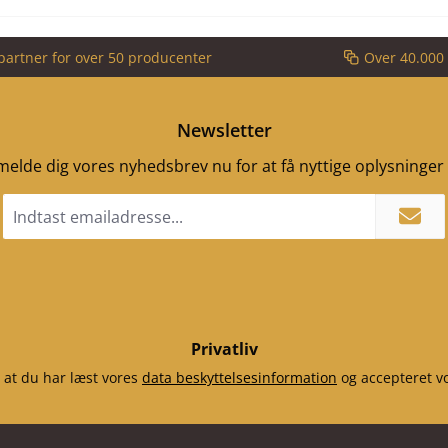
partner for over 50 producenter
Over 40.000 
Newsletter
ilmelde dig vores nyhedsbrev nu for at få nyttige oplysninge
Email
adresse
*
Privatliv
 at du har læst vores
data beskyttelsesinformation
og accepteret v