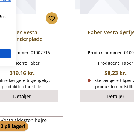
lse.
Faber Vesta
Faber Vesta dørfj
røgvenderplade
oduktnummer:
01007716
Produktnummer:
0100
Producent:
Faber
Producent:
Faber
Almindelig pris:
Almindelig p
319,16 kr.
58,23 kr.
ikke længere tilgængelig,
ikke længere tilgæng
produktion indstillet
produktion indstill
Detaljer
Detaljer
2 på lager!