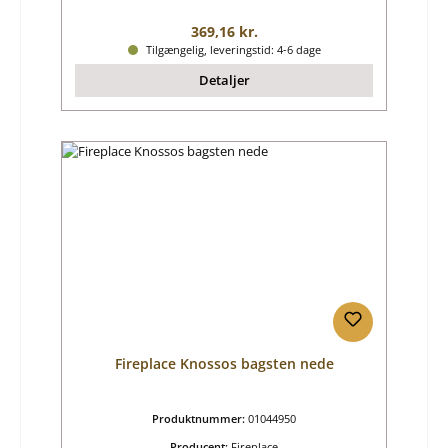
Almindelig pris:
369,16 kr.
Tilgængelig, leveringstid: 4-6 dage
Detaljer
Fireplace Knossos bagsten nede
Produktnummer:
01044950
Producent:
Fireplace