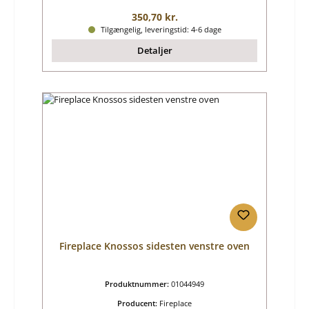
Almindelig pris:
350,70 kr.
Tilgængelig, leveringstid: 4-6 dage
Detaljer
Fireplace Knossos sidesten venstre oven
Produktnummer:
01044949
Producent:
Fireplace