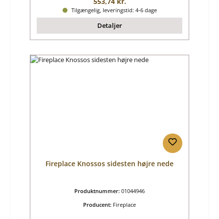
Almindelig pris:
553,74 kr.
Tilgængelig, leveringstid: 4-6 dage
Detaljer
Fireplace Knossos sidesten højre nede
Produktnummer:
01044946
Producent:
Fireplace