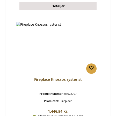
Detaljer
Fireplace Knossos rysterist
Produktnummer:
01022707
Producent:
Fireplace
Almindelig pris:
1.446,54 kr.
Tilgængelig, leveringstid: 4-6 dage