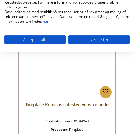
webstedsoplevelse. For mere information om cookies bruger vi åbne
Almindelig pris:
369,16 kr.
indstillingerne.
Tilgængelig, leveringstid: 4-6 dage
Data indsamles med henblik på personalisering af reklamer og måling af
reklamekampagners effektivitet. Data kan blive delt med Google LLC, mere
Detaljer
information kan findes
her
.
Accepter alle
Nej, juster
Fireplace Knossos sidesten venstre nede
Produktnummer:
01044948
Producent:
Fireplace