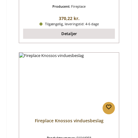
Producent:
Fireplace
Almindelig pris:
370,22 kr.
Tilgængelig, leveringstid: 4-6 dage
Detaljer
Fireplace Knossos vinduesbeslag
Produktnummer:
01044958