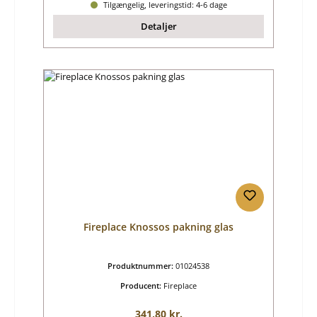
Tilgængelig, leveringstid: 4-6 dage
Detaljer
Fireplace Knossos pakning glas
Produktnummer:
01024538
Producent:
Fireplace
Almindelig pris:
341,80 kr.