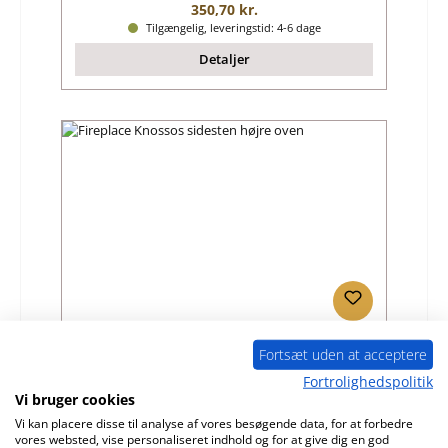
Almindelig pris:
350,70 kr.
Tilgængelig, leveringstid: 4-6 dage
Detaljer
Fireplace Knossos sidesten højre oven
Fortsæt uden at acceptere
Fortrolighedspolitik
Produktnummer:
01044947
Vi bruger cookies
Vi kan placere disse til analyse af vores besøgende data, for at forbedre
Producent:
Fireplace
vores websted, vise personaliseret indhold og for at give dig en god