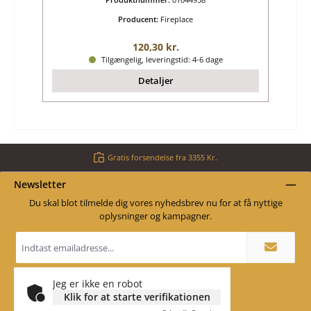
Producent:
Fireplace
Almindelig pris:
120,30 kr.
Tilgængelig, leveringstid: 4-6 dage
Detaljer
Gratis forsendelse fra 3355 Kr.
Newsletter
Du skal blot tilmelde dig vores nyhedsbrev nu for at få nyttige
oplysninger og kampagner.
Email
adresse
*
Jeg er ikke en robot
Klik for at starte verifikationen