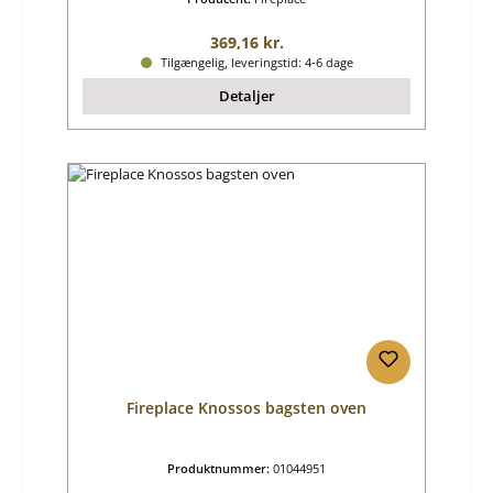
Almindelig pris:
369,16 kr.
Tilgængelig, leveringstid: 4-6 dage
Detaljer
Fireplace Knossos bagsten oven
Produktnummer:
01044951