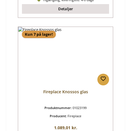
Detaljer
Kun 7 på lager!
Fireplace Knossos glas
Produktnummer:
01023199
Producent:
Fireplace
Almindelig pris:
1.089,01 kr.