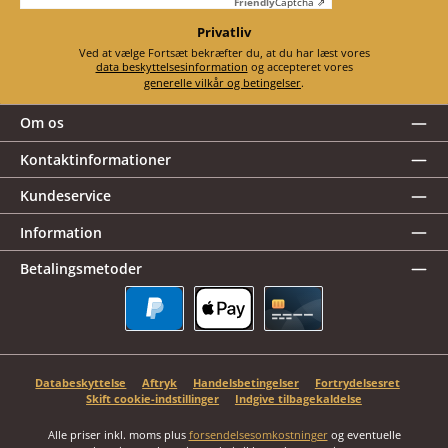
Friendly
Captcha ⇗
Privatliv
Ved at vælge Fortsæt bekræfter du, at du har læst vores
data beskyttelsesinformation
og accepteret vores
generelle vilkår og betingelser
.
Om os
Kontaktinformationer
Kundeservice
Information
Betalingsmetoder
PayPal
Apple Pay
Kreditkort
Databeskyttelse
Aftryk
Handelsbetingelser
Fortrydelsesret
Skift cookie-indstillinger
Indgive tilbagekaldelse
Alle priser inkl. moms plus
forsendelsesomkostninger
og eventuelle