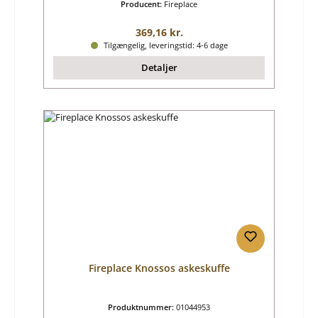
Producent:
Fireplace
Almindelig pris:
369,16 kr.
Tilgængelig, leveringstid: 4-6 dage
Detaljer
Fireplace Knossos askeskuffe
Produktnummer:
01044953