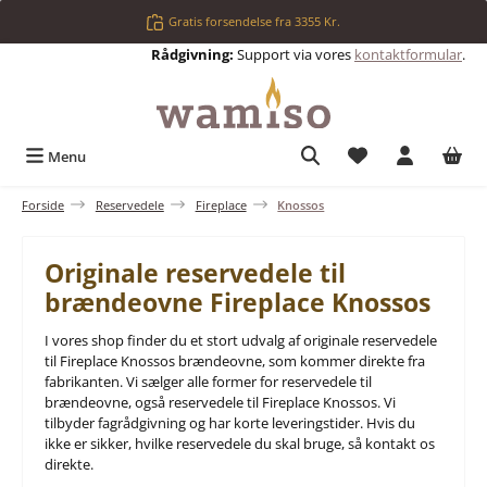
Gå til hovedindhold
Gratis forsendelse fra 3355 Kr.
Rådgivning:
Support via vores
kontaktformular
.
Du har 0 ønskelis
Menu
Forside
Reservedele
Fireplace
Knossos
Originale reservedele til
brændeovne Fireplace Knossos
I vores shop finder du et stort udvalg af originale reservedele
til Fireplace Knossos brændeovne, som kommer direkte fra
fabrikanten. Vi sælger alle former for reservedele til
brændeovne, også reservedele til Fireplace Knossos. Vi
tilbyder fagrådgivning og har korte leveringstider. Hvis du
ikke er sikker, hvilke reservedele du skal bruge, så kontakt os
direkte.