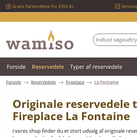
Gratis forsendelse fra 3355 Kr.
Service
 til hovedindhold
Spring til søgning
Gå til hovednavigation
Forside
Reservedele
Typer af reservedele
Forside
Reservedele
Fireplace
La Fontaine
Originale reservedele 
Fireplace La Fontaine
I vores shop finder du et stort udvalg af originale re