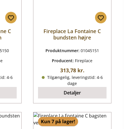
ine C
Fireplace La Fontaine C
n
bundsten højre
5150
Produktnummer:
01045151
ce
Producent:
Fireplace
ris:
Almindelig pris:
313,78 kr.
id: 4-6
Tilgængelig, leveringstid: 4-6
dage
Detaljer
Kun 7 på lager!