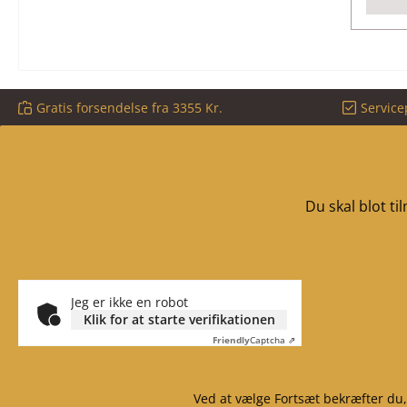
Gratis forsendelse fra 3355 Kr.
Service
Du skal blot t
Jeg er ikke en robot
Klik for at starte verifikationen
Friendly
Captcha ⇗
Ved at vælge Fortsæt bekræfter du,