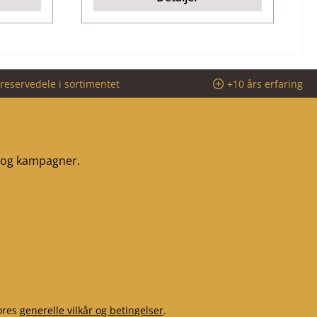
reservedele i sortimentet
+10 års erfaring
r og kampagner.
ores
generelle vilkår og betingelser
.