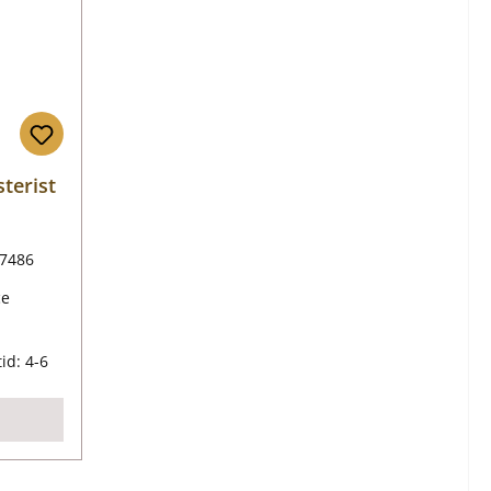
terist
7486
ce
is:
id: 4-6