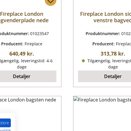
Fireplace London
Fireplace London si
øgvenderplade nede
venstre bagve
oduktnummer:
01023547
Produktnummer:
0102
Producent:
Fireplace
Producent:
Firepla
Almindelig pris:
Almindelig p
640,49 kr.
313,78 kr.
lgængelig, leveringstid: 4-6
Tilgængelig, leveringst
dage
dage
Detaljer
Detaljer
ptere
olitik