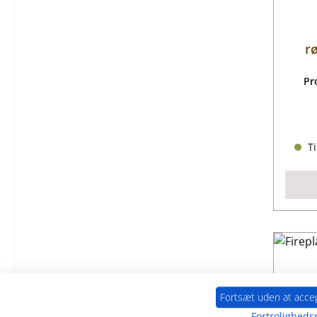
r
Pr
Ti
Fortsæt uden at acce
Fortrolighedsp