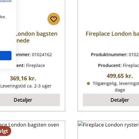
lse.
eplace London bagsten
Fireplace London b
nede
oduktnummer:
01024162
Produktnummer:
0102
Producent:
Fireplace
Producent:
Firepla
Almindelig p
499,65 kr.
Almindelig pris:
369,16 kr.
Tilgængelig, leveringst
Leveringstid ca. 2-3 uger
dage
Detaljer
Detaljer
lgt