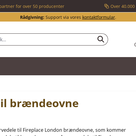
partner for over 50 producenter
Over 40.000 
Rådgivning:
Support via vores
kontaktformular
.
til brændeovne
reservedele til Fireplace London brændeovne, som kommer