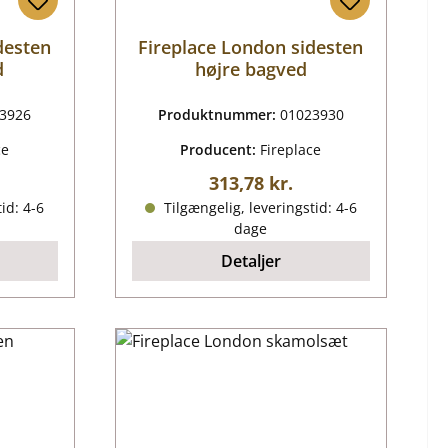
desten
Fireplace London sidesten
d
højre bagved
3926
Produktnummer:
01023930
ce
Producent:
Fireplace
ris:
Almindelig pris:
313,78 kr.
id: 4-6
Tilgængelig, leveringstid: 4-6
dage
Detaljer