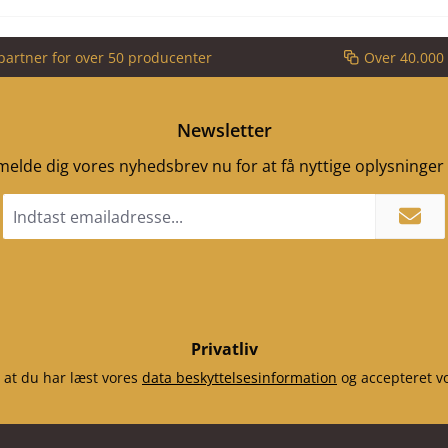
partner for over 50 producenter
Over 40.000 
Newsletter
ilmelde dig vores nyhedsbrev nu for at få nyttige oplysninge
Email
adresse
*
Privatliv
 at du har læst vores
data beskyttelsesinformation
og accepteret v