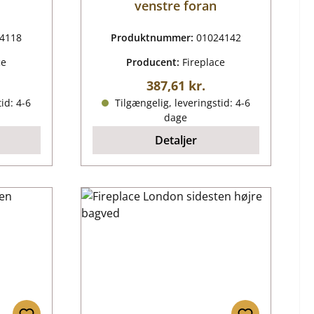
venstre foran
4118
Produktnummer:
01024142
ce
Producent:
Fireplace
ris:
Almindelig pris:
387,61 kr.
id: 4-6
Tilgængelig, leveringstid: 4-6
dage
Detaljer