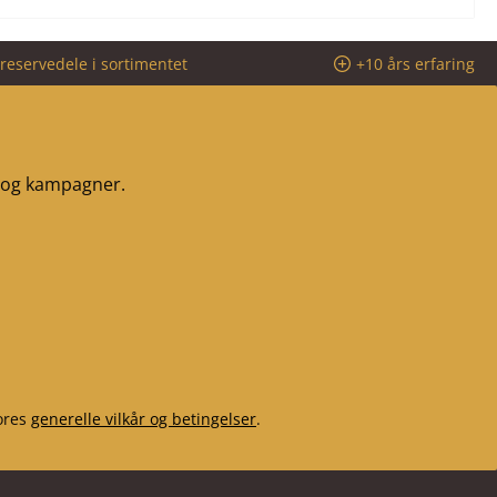
reservedele i sortimentet
+10 års erfaring
r og kampagner.
ores
generelle vilkår og betingelser
.