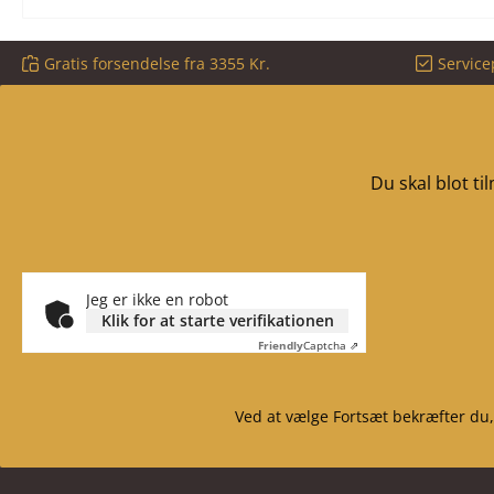
Gratis forsendelse fra 3355 Kr.
Service
Du skal blot t
Jeg er ikke en robot
Klik for at starte verifikationen
Friendly
Captcha ⇗
Ved at vælge Fortsæt bekræfter du,