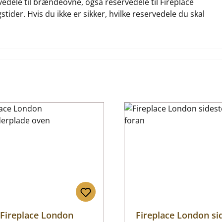
rvedele til brændeovne, også reservedele til Fireplace
tider. Hvis du ikke er sikker, hvilke reservedele du skal
Fireplace London
Fireplace London si