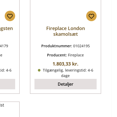
agsten
Fireplace London
skamolsæt
4179
Produktnummer:
01024195
ce
Producent:
Fireplace
ris:
Almindelig pris:
1.803,33 kr.
id: 4-6
Tilgængelig, leveringstid: 4-6
dage
Detaljer