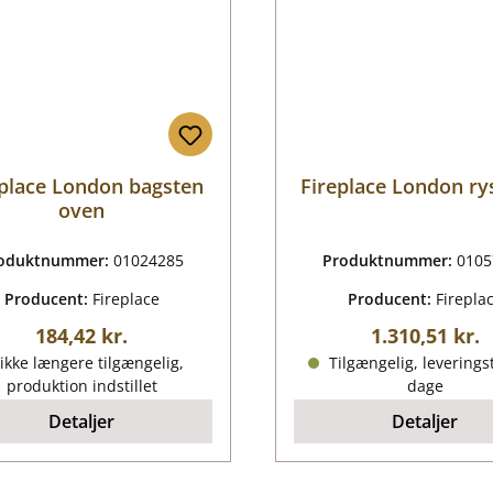
eplace London bagsten
Fireplace London rys
oven
oduktnummer:
01024285
Produktnummer:
0105
Producent:
Fireplace
Producent:
Firepla
Almindelig pris:
Almindelig pr
184,42 kr.
1.310,51 kr.
ikke længere tilgængelig,
Tilgængelig, leveringst
produktion indstillet
dage
Detaljer
Detaljer