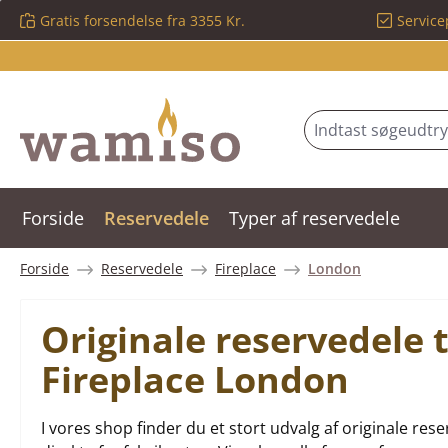
Gratis forsendelse fra 3355 Kr.
Service
 til hovedindhold
Spring til søgning
Gå til hovednavigation
Forside
Reservedele
Typer af reservedele
Forside
Reservedele
Fireplace
London
Originale reservedele 
Fireplace London
I vores shop finder du et stort udvalg af originale 