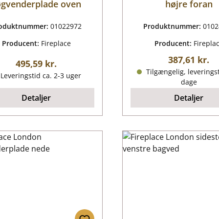
øgvenderplade oven
højre foran
oduktnummer:
01022972
Produktnummer:
0102
Producent:
Fireplace
Producent:
Firepla
Almindelig p
387,61 kr.
Almindelig pris:
495,59 kr.
Tilgængelig, leveringst
Leveringstid ca. 2-3 uger
dage
Detaljer
Detaljer