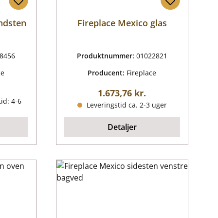
ndsten
Fireplace Mexico glas
8456
Produktnummer:
01022821
ce
Producent:
Fireplace
ris:
Almindelig pris:
1.673,76 kr.
id: 4-6
Leveringstid ca. 2-3 uger
Detaljer