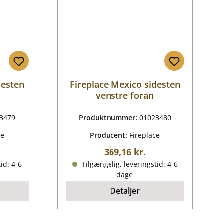
desten
Fireplace Mexico sidesten
venstre foran
3479
Produktnummer:
01023480
ce
Producent:
Fireplace
ris:
Almindelig pris:
369,16 kr.
id: 4-6
Tilgængelig, leveringstid: 4-6
dage
Detaljer