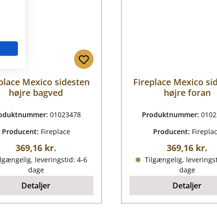
place Mexico sidesten
Fireplace Mexico si
højre bagved
højre foran
oduktnummer:
01023478
Produktnummer:
0102
Producent:
Fireplace
Producent:
Firepla
Almindelig pris:
Almindelig p
369,16 kr.
369,16 kr.
lgængelig, leveringstid: 4-6
Tilgængelig, leveringst
dage
dage
Detaljer
Detaljer