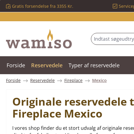
Gratis forsendelse fra 3355 Kr.
Service
 til hovedindhold
Spring til søgning
Gå til hovednavigation
Forside
Reservedele
Typer af reservedele
Forside
Reservedele
Fireplace
Mexico
Originale reservedele 
Fireplace Mexico
I vores shop finder du et stort udvalg af originale r