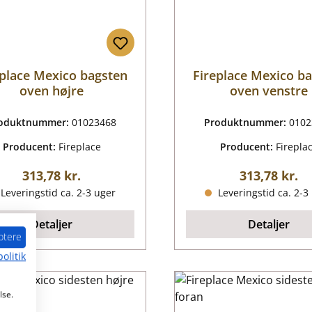
eplace Mexico bagsten
Fireplace Mexico b
oven højre
oven venstre
oduktnummer:
01023468
Produktnummer:
0102
Producent:
Fireplace
Producent:
Firepla
Almindelig pris:
Almindelig p
313,78 kr.
313,78 kr.
Leveringstid ca. 2-3 uger
Leveringstid ca. 2-3
Detaljer
Detaljer
ptere
olitik
lse.