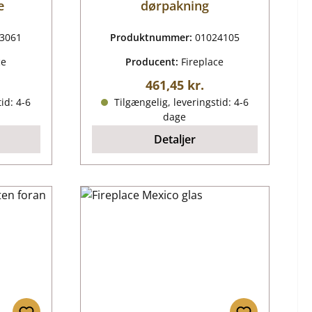
e
dørpakning
3061
Produktnummer:
01024105
ce
Producent:
Fireplace
ris:
Almindelig pris:
461,45 kr.
id: 4-6
Tilgængelig, leveringstid: 4-6
dage
Detaljer