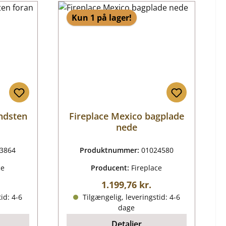
Kun 1 på lager!
ndsten
Fireplace Mexico bagplade
nede
3864
Produktnummer:
01024580
ce
Producent:
Fireplace
ris:
Almindelig pris:
1.199,76 kr.
id: 4-6
Tilgængelig, leveringstid: 4-6
dage
Detaljer