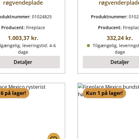
røgvendeplade
røgvenderplad
oduktnummer:
01024825
Produktnummer:
0102
Producent:
Fireplace
Producent:
Firepla
Almindelig pris:
Almindelig p
1.003,37 kr.
332,24 kr.
lgængelig, leveringstid: 4-6
Tilgængelig, leveringst
dage
dage
Detaljer
Detaljer
6 på lager!
Kun 1 på lager!