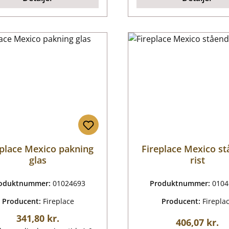
eplace Mexico pakning
Fireplace Mexico s
glas
rist
oduktnummer:
01024693
Produktnummer:
0104
Producent:
Fireplace
Producent:
Firepla
Almindelig pris:
341,80 kr.
Almindelig p
406,07 kr.