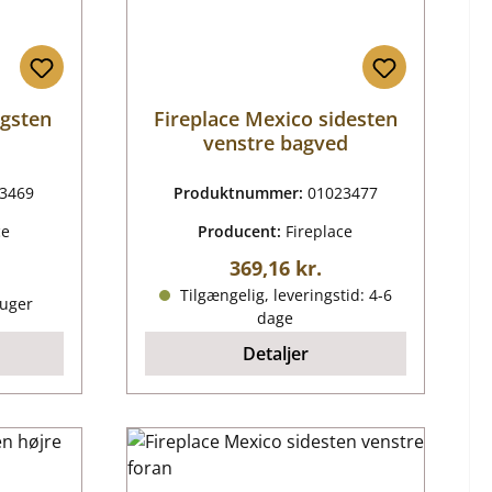
agsten
Fireplace Mexico sidesten
venstre bagved
3469
Produktnummer:
01023477
ce
Producent:
Fireplace
Almindelig pris:
369,16 kr.
ris:
Tilgængelig, leveringstid: 4-6
 uger
dage
Detaljer