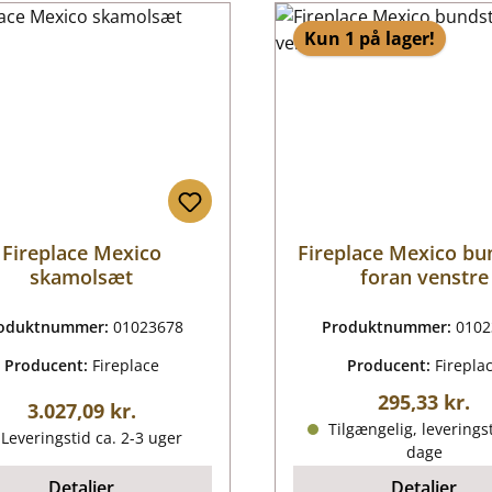
Kun 1 på lager!
Fireplace Mexico
Fireplace Mexico bu
skamolsæt
foran venstre
oduktnummer:
01023678
Produktnummer:
0102
Producent:
Fireplace
Producent:
Firepla
Almindelig p
295,33 kr.
Almindelig pris:
3.027,09 kr.
Tilgængelig, leveringst
Leveringstid ca. 2-3 uger
dage
Detaljer
Detaljer