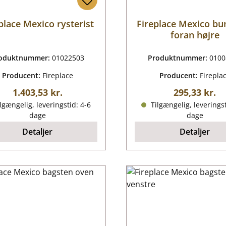
place Mexico rysterist
Fireplace Mexico bu
foran højre
oduktnummer:
01022503
Produktnummer:
0100
Producent:
Fireplace
Producent:
Firepla
Almindelig pris:
Almindelig p
1.403,53 kr.
295,33 kr.
lgængelig, leveringstid: 4-6
Tilgængelig, leveringst
dage
dage
Detaljer
Detaljer