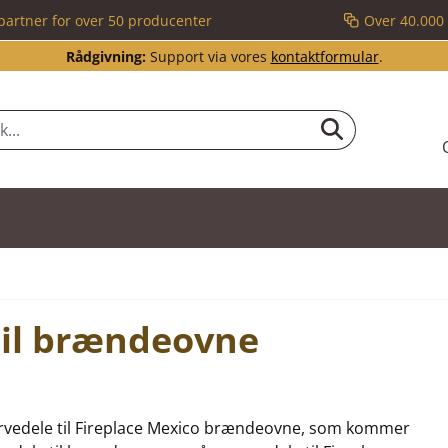
partner for over 50 producenter
Over 40.000 
Rådgivning:
Support via vores
kontaktformular
.
til brændeovne
eservedele til Fireplace Mexico brændeovne, som kommer