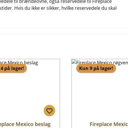
rvedele til brændeovne, også reservedele til Fireplace
tider. Hvis du ikke er sikker, hvilke reservedele du skal
4 på lager!
Kun 9 på lager!
eplace Mexico beslag
Fireplace Mexi