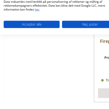
Data indsamles med henblik på personalisering af reklamer og måling af
reklamekampagners effektivitet. Data kan blive delt med Google LLC, mere
information kan findes
her
.
Accepter alle
Nej, juster
Fire
Pr
Ti