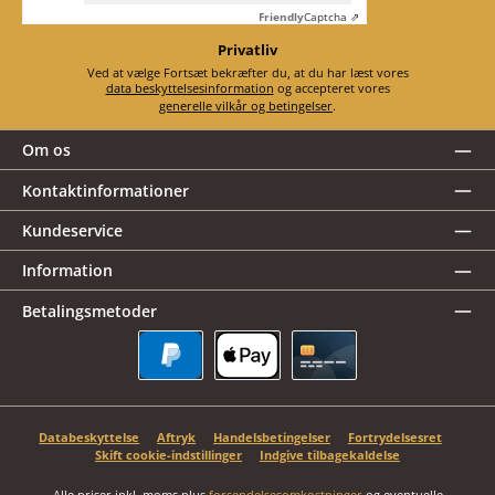
Friendly
Captcha ⇗
Privatliv
Ved at vælge Fortsæt bekræfter du, at du har læst vores
data beskyttelsesinformation
og accepteret vores
generelle vilkår og betingelser
.
Om os
Kontaktinformationer
Kundeservice
Information
Betalingsmetoder
PayPal
Apple Pay
Kreditkort
Databeskyttelse
Aftryk
Handelsbetingelser
Fortrydelsesret
Skift cookie-indstillinger
Indgive tilbagekaldelse
Alle priser inkl. moms plus
forsendelsesomkostninger
og eventuelle