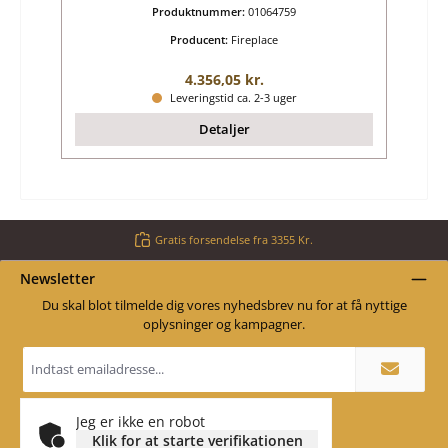
Produktnummer:
01064759
Producent:
Fireplace
Almindelig pris:
4.356,05 kr.
Leveringstid ca. 2-3 uger
Detaljer
Gratis forsendelse fra 3355 Kr.
Newsletter
Du skal blot tilmelde dig vores nyhedsbrev nu for at få nyttige
oplysninger og kampagner.
Email
adresse
*
Jeg er ikke en robot
Klik for at starte verifikationen