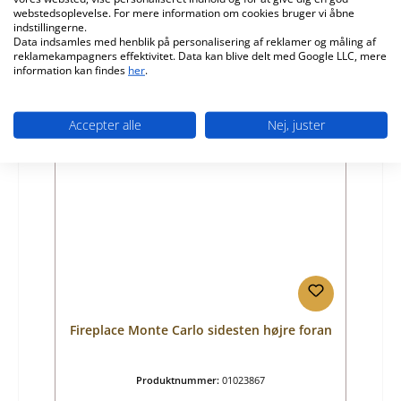
webstedsoplevelse. For mere information om cookies bruger vi åbne
indstillingerne.
Almindelig pris:
313,78 kr.
Data indsamles med henblik på personalisering af reklamer og måling af
Tilgængelig, leveringstid: 4-6 dage
reklamekampagners effektivitet. Data kan blive delt med Google LLC, mere
information kan findes
her
.
Detaljer
Accepter alle
Nej, juster
Fireplace Monte Carlo sidesten højre foran
Produktnummer:
01023867