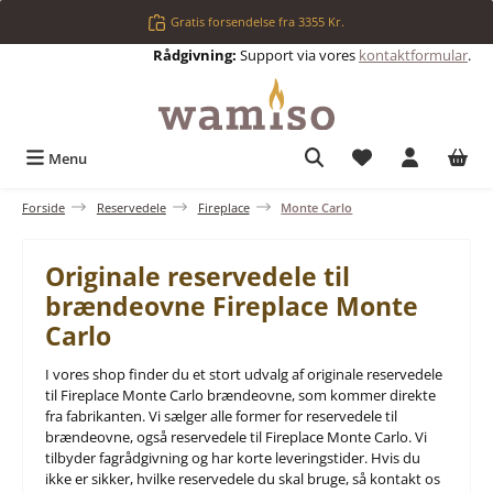
Gå til hovedindhold
Gratis forsendelse fra 3355 Kr.
Rådgivning:
Support via vores
kontaktformular
.
Du har 0 ønskelis
Menu
Forside
Reservedele
Fireplace
Monte Carlo
Originale reservedele til
brændeovne Fireplace Monte
Carlo
I vores shop finder du et stort udvalg af originale reservedele
til Fireplace Monte Carlo brændeovne, som kommer direkte
fra fabrikanten. Vi sælger alle former for reservedele til
brændeovne, også reservedele til Fireplace Monte Carlo. Vi
tilbyder fagrådgivning og har korte leveringstider. Hvis du
ikke er sikker, hvilke reservedele du skal bruge, så kontakt os