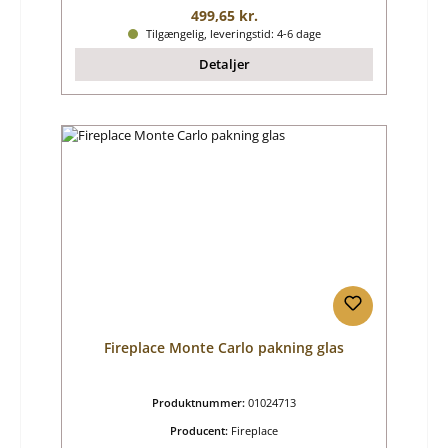
Almindelig pris:
499,65 kr.
Tilgængelig, leveringstid: 4-6 dage
Detaljer
Fireplace Monte Carlo pakning glas
Produktnummer:
01024713
Producent:
Fireplace