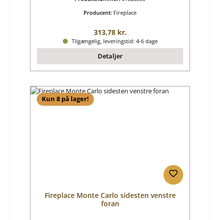
Producent:
Fireplace
Almindelig pris:
313,78 kr.
Tilgængelig, leveringstid: 4-6 dage
Detaljer
Kun 8 på lager!
Fireplace Monte Carlo sidesten venstre
foran