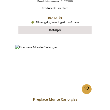
Produktnummer:
01023870
Producent:
Fireplace
Almindelig pris:
387,61 kr.
Tilgængelig, leveringstid: 4-6 dage
Detaljer
Fireplace Monte Carlo glas