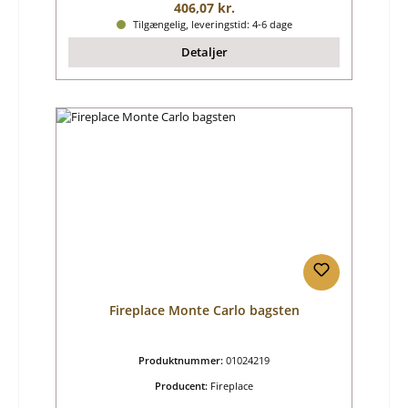
Almindelig pris:
406,07 kr.
Tilgængelig, leveringstid: 4-6 dage
Detaljer
Fireplace Monte Carlo bagsten
Produktnummer:
01024219
Producent:
Fireplace