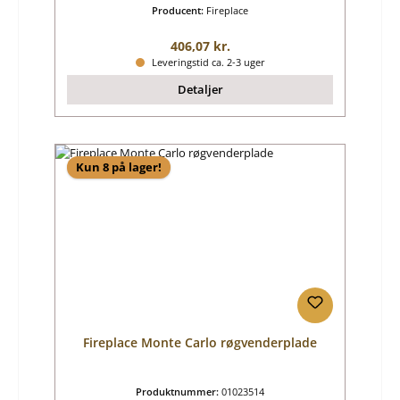
Producent:
Fireplace
Almindelig pris:
406,07 kr.
Leveringstid ca. 2-3 uger
Detaljer
Kun 8 på lager!
Fireplace Monte Carlo røgvenderplade
Produktnummer:
01023514