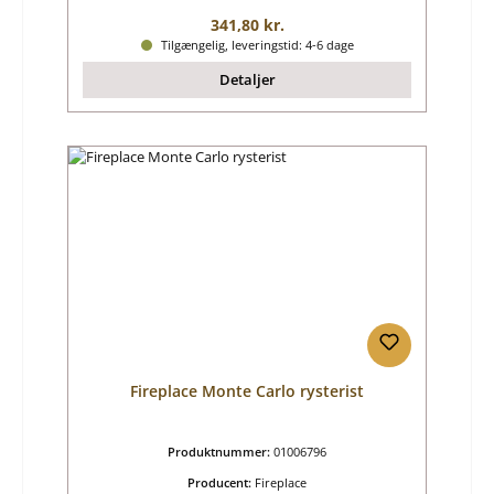
Almindelig pris:
341,80 kr.
Tilgængelig, leveringstid: 4-6 dage
Detaljer
Fireplace Monte Carlo rysterist
Produktnummer:
01006796
Producent:
Fireplace