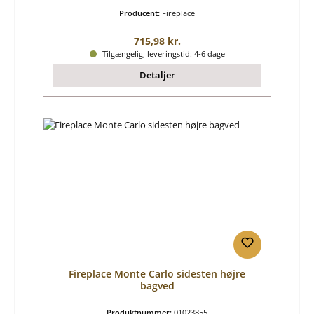
Producent:
Fireplace
Almindelig pris:
715,98 kr.
Tilgængelig, leveringstid: 4-6 dage
Detaljer
Fireplace Monte Carlo sidesten højre
bagved
Produktnummer:
01023855