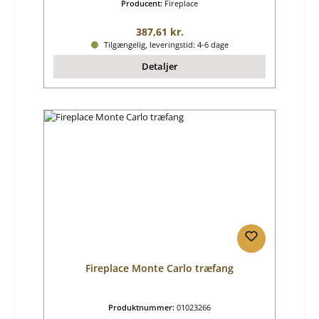
Producent:
Fireplace
Almindelig pris:
387,61 kr.
Tilgængelig, leveringstid: 4-6 dage
Detaljer
Fireplace Monte Carlo træfang
Produktnummer:
01023266