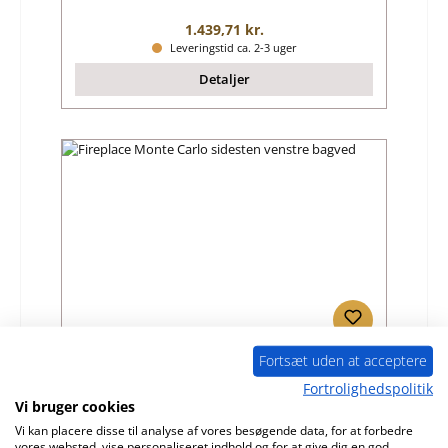
Almindelig pris:
1.439,71 kr.
Leveringstid ca. 2-3 uger
Detaljer
Fortsæt uden at acceptere
Fireplace Monte Carlo sidesten venstre
bagved
Fortrolighedspolitik
Vi bruger cookies
Produktnummer:
01023857
Vi kan placere disse til analyse af vores besøgende data, for at forbedre
vores websted, vise personaliseret indhold og for at give dig en god
Producent:
Fireplace