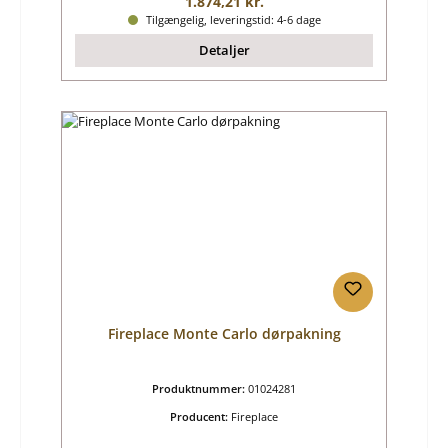
Almindelig pris:
1.874,21 kr.
Tilgængelig, leveringstid: 4-6 dage
Detaljer
Fireplace Monte Carlo dørpakning
Produktnummer:
01024281
Producent:
Fireplace