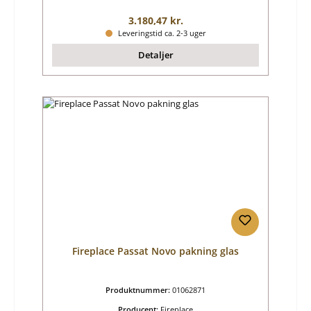
Almindelig pris:
3.180,47 kr.
Leveringstid ca. 2-3 uger
Detaljer
Fireplace Passat Novo pakning glas
Produktnummer:
01062871
Producent:
Fireplace