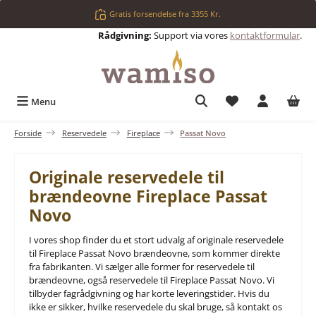
Gå til hovedindhold
Gratis forsendelse fra 3355 Kr.
Rådgivning:
Support via vores
kontaktformular
.
Du har 0 ønskelis
Menu
Forside
Reservedele
Fireplace
Passat Novo
Originale reservedele til
brændeovne Fireplace Passat
Novo
I vores shop finder du et stort udvalg af originale reservedele
til Fireplace Passat Novo brændeovne, som kommer direkte
fra fabrikanten. Vi sælger alle former for reservedele til
brændeovne, også reservedele til Fireplace Passat Novo. Vi
tilbyder fagrådgivning og har korte leveringstider. Hvis du
ikke er sikker, hvilke reservedele du skal bruge, så kontakt os