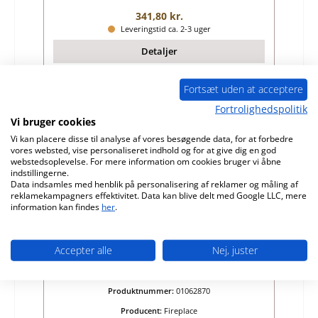
Almindelig pris:
341,80 kr.
Leveringstid ca. 2-3 uger
Detaljer
Fortsæt uden at acceptere
Fortrolighedspolitik
Vi bruger cookies
Vi kan placere disse til analyse af vores besøgende data, for at forbedre
vores websted, vise personaliseret indhold og for at give dig en god
webstedsoplevelse. For mere information om cookies bruger vi åbne
indstillingerne.
Data indsamles med henblik på personalisering af reklamer og måling af
reklamekampagners effektivitet. Data kan blive delt med Google LLC, mere
information kan findes
her
.
Accepter alle
Nej, juster
Fireplace Passat Novo glas
Produktnummer:
01062870
Producent:
Fireplace