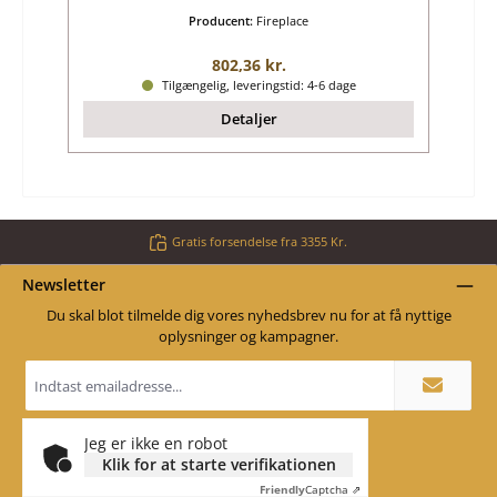
Producent:
Fireplace
Almindelig pris:
802,36 kr.
Tilgængelig, leveringstid: 4-6 dage
Detaljer
Gratis forsendelse fra 3355 Kr.
Newsletter
Du skal blot tilmelde dig vores nyhedsbrev nu for at få nyttige
oplysninger og kampagner.
Email
adresse
*
Jeg er ikke en robot
Klik for at starte verifikationen
Friendly
Captcha ⇗