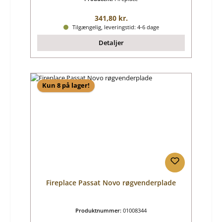
Almindelig pris:
341,80 kr.
Tilgængelig, leveringstid: 4-6 dage
Detaljer
Kun 8 på lager!
Fireplace Passat Novo røgvenderplade
Produktnummer:
01008344