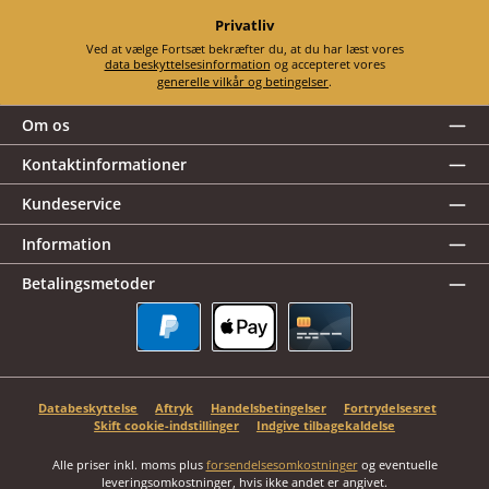
Privatliv
Ved at vælge Fortsæt bekræfter du, at du har læst vores
data beskyttelsesinformation
og accepteret vores
generelle vilkår og betingelser
.
Om os
Kontaktinformationer
Kundeservice
Information
Betalingsmetoder
PayPal
Apple Pay
Kreditkort
Databeskyttelse
Aftryk
Handelsbetingelser
Fortrydelsesret
Skift cookie-indstillinger
Indgive tilbagekaldelse
Alle priser inkl. moms plus
forsendelsesomkostninger
og eventuelle
leveringsomkostninger, hvis ikke andet er angivet.