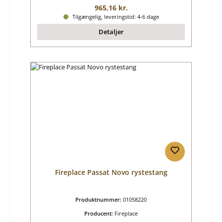
Almindelig pris:
965,16 kr.
Tilgængelig, leveringstid: 4-6 dage
Detaljer
Fireplace Passat Novo rystestang
Produktnummer:
01058220
Producent:
Fireplace