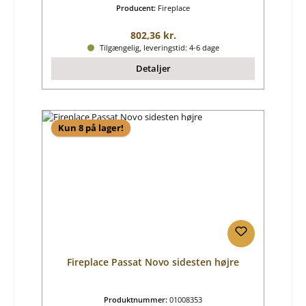
Producent:
Fireplace
Almindelig pris:
802,36 kr.
Tilgængelig, leveringstid: 4-6 dage
Detaljer
Kun 8 på lager!
Fireplace Passat Novo sidesten højre
Produktnummer:
01008353