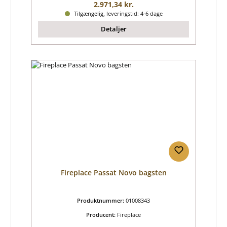
Almindelig pris:
2.971,34 kr.
Tilgængelig, leveringstid: 4-6 dage
Detaljer
Fireplace Passat Novo bagsten
Produktnummer:
01008343
Producent:
Fireplace