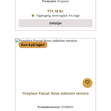
Producent:
Fireplace
Almindelig pris:
711,18 kr.
Tilgængelig, leveringstid: 4-6 dage
Detaljer
Kun 6 på lager!
Fireplace Passat Novo sidesten venstre
Produktnummer:
01008352