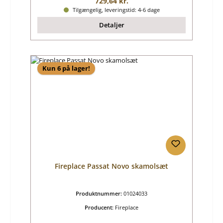
Almindelig pris:
729,64 kr.
Tilgængelig, leveringstid: 4-6 dage
Detaljer
Kun 6 på lager!
Fireplace Passat Novo skamolsæt
Produktnummer:
01024033
Producent:
Fireplace