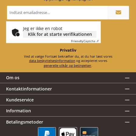
Email
adresse
*
Jeg er ikke en robot
Klik for at starte verifikationen
Friendly
Captcha ⇗
Privatliv
Ved at vælge Fortsæt bekræfter du, at du har læst vores
data beskyttelsesinformation
og accepteret vores
generelle vilkår og betingelser
.
Om os
Kontaktinformationer
Kundeservice
Information
Betalingsmetoder