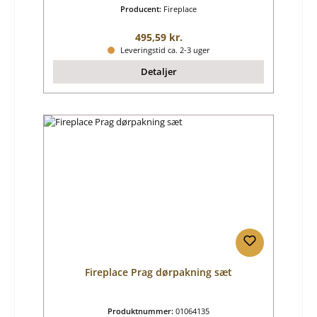
Producent:
Fireplace
Almindelig pris:
495,59 kr.
Leveringstid ca. 2-3 uger
Detaljer
Fireplace Prag dørpakning sæt
Produktnummer:
01064135