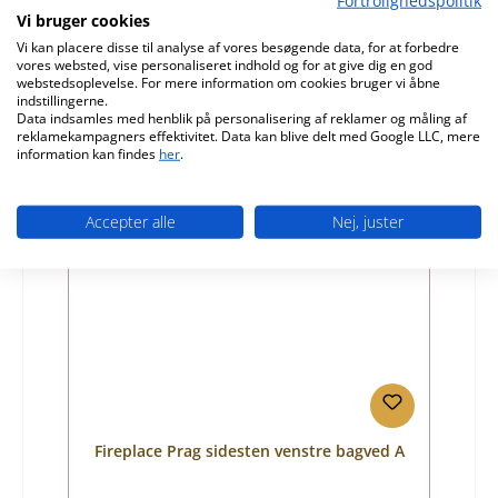
Produktnummer:
01024071
Vi bruger cookies
Producent:
Fireplace
Vi kan placere disse til analyse af vores besøgende data, for at forbedre
vores websted, vise personaliseret indhold og for at give dig en god
Almindelig pris:
313,78 kr.
webstedsoplevelse. For mere information om cookies bruger vi åbne
indstillingerne.
Tilgængelig, leveringstid: 4-6 dage
Data indsamles med henblik på personalisering af reklamer og måling af
reklamekampagners effektivitet. Data kan blive delt med Google LLC, mere
Detaljer
information kan findes
her
.
Accepter alle
Nej, juster
Fireplace Prag sidesten venstre bagved A