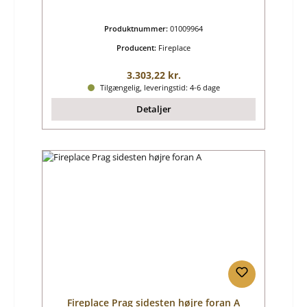
Produktnummer:
01009964
Producent:
Fireplace
Almindelig pris:
3.303,22 kr.
Tilgængelig, leveringstid: 4-6 dage
Detaljer
Fireplace Prag sidesten højre foran A