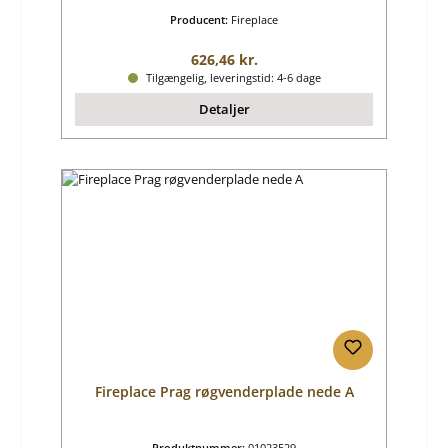
Producent:
Fireplace
Almindelig pris:
626,46 kr.
Tilgængelig, leveringstid: 4-6 dage
Detaljer
Fireplace Prag røgvenderplade nede A
Produktnummer:
01023529