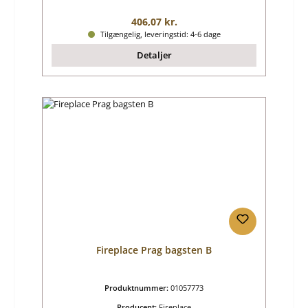
Almindelig pris:
406,07 kr.
Tilgængelig, leveringstid: 4-6 dage
Detaljer
Fireplace Prag bagsten B
Produktnummer:
01057773
Producent:
Fireplace