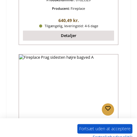
Producent:
Fireplace
Almindelig pris:
640,49 kr.
Tilgængelig, leveringstid: 4-6 dage
Detaljer
Fireplace Prag sidesten højre bagved A
Fortsæt uden at acceptere
Fortrolighedspolitik