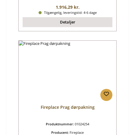
Almindelig pris:
1.916,29 kr.
Tilgængelig, leveringstid: 4-6 dage
Detaljer
Fireplace Prag dørpakning
Produktnummer:
01024254
Producent:
Fireplace