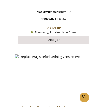
Produktnummer:
01024132
Producent:
Fireplace
Almindelig pris:
387,61 kr.
Tilgængelig, leveringstid: 4-6 dage
Detaljer