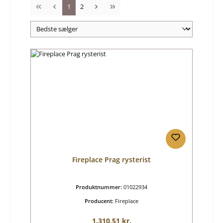
Side
Side
1
2
Fireplace Prag rysterist
Produktnummer:
01022934
Producent:
Fireplace
Almindelig pris:
1.310,51 kr.