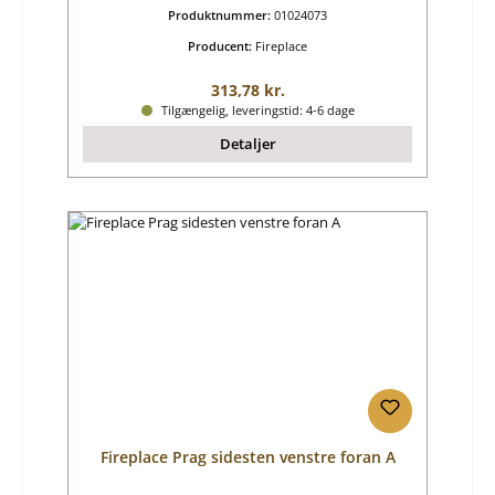
Produktnummer:
01024073
Producent:
Fireplace
Almindelig pris:
313,78 kr.
Tilgængelig, leveringstid: 4-6 dage
Detaljer
Fireplace Prag sidesten venstre foran A