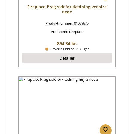
Fireplace Prag sideforklædning venstre
nede
Produktnummer:
01039675
Producent:
Fireplace
Almindelig pris:
894,84 kr.
Leveringstid ca. 2-3 uger
Detaljer