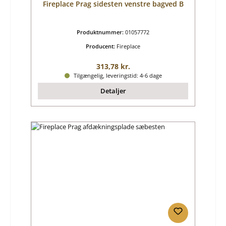
Fireplace Prag sidesten venstre bagved B
Produktnummer:
01057772
Producent:
Fireplace
Almindelig pris:
313,78 kr.
Tilgængelig, leveringstid: 4-6 dage
Detaljer