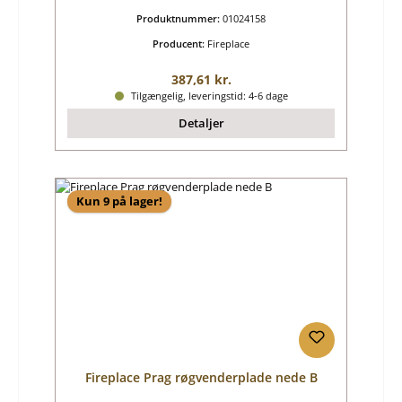
Produktnummer:
01024158
Producent:
Fireplace
Almindelig pris:
387,61 kr.
Tilgængelig, leveringstid: 4-6 dage
Detaljer
Kun 9 på lager!
Fireplace Prag røgvenderplade nede B