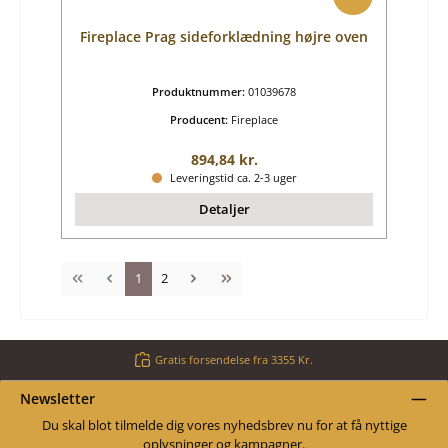
Fireplace Prag sideforklædning højre oven
Produktnummer:
01039678
Producent:
Fireplace
Almindelig pris:
894,84 kr.
Leveringstid ca. 2-3 uger
Detaljer
Side
Side
1
2
Gratis forsendelse fra 3355 Kr.
Newsletter
Du skal blot tilmelde dig vores nyhedsbrev nu for at få nyttige
oplysninger og kampagner.