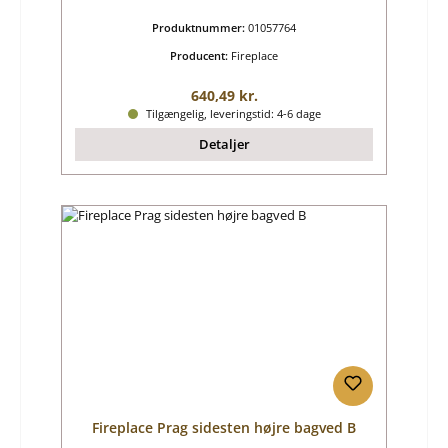
Produktnummer:
01057764
Producent:
Fireplace
Almindelig pris:
640,49 kr.
Tilgængelig, leveringstid: 4-6 dage
Detaljer
Fireplace Prag sidesten højre bagved B