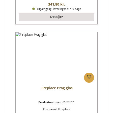
Almindelig pris:
341,80 kr.
Tilgængelig, leveringstid: 4-6 dage
Detaljer
Fireplace Prag glas
Produktnummer:
01023701
Producent:
Fireplace