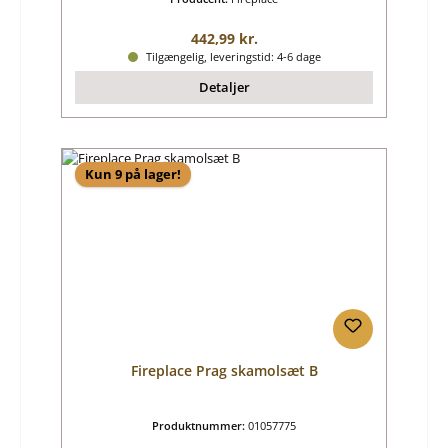
Almindelig pris:
442,99 kr.
Tilgængelig, leveringstid: 4-6 dage
Detaljer
Kun 9 på lager!
Fireplace Prag skamolsæt B
Produktnummer:
01057775