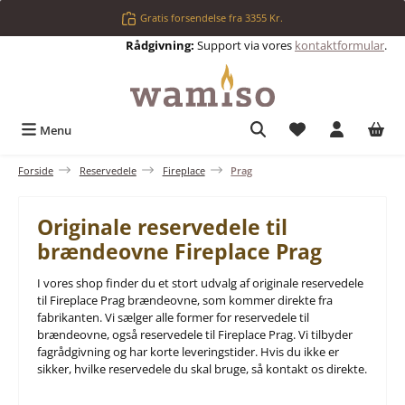
Gå til hovedindhold
Gratis forsendelse fra 3355 Kr.
Rådgivning:
Support via vores
kontaktformular
.
Du har 0 ønskelis
Menu
Forside
Reservedele
Fireplace
Prag
Originale reservedele til
brændeovne Fireplace Prag
I vores shop finder du et stort udvalg af originale reservedele
til Fireplace Prag brændeovne, som kommer direkte fra
fabrikanten. Vi sælger alle former for reservedele til
brændeovne, også reservedele til Fireplace Prag. Vi tilbyder
fagrådgivning og har korte leveringstider. Hvis du ikke er
sikker, hvilke reservedele du skal bruge, så kontakt os direkte.