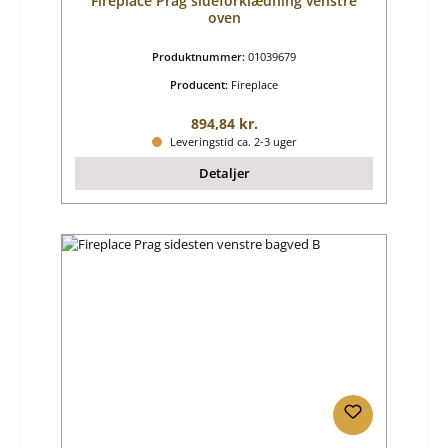
Fireplace Prag sideforklædning venstre
oven
Produktnummer:
01039679
Producent:
Fireplace
Almindelig pris:
894,84 kr.
Leveringstid ca. 2-3 uger
Detaljer