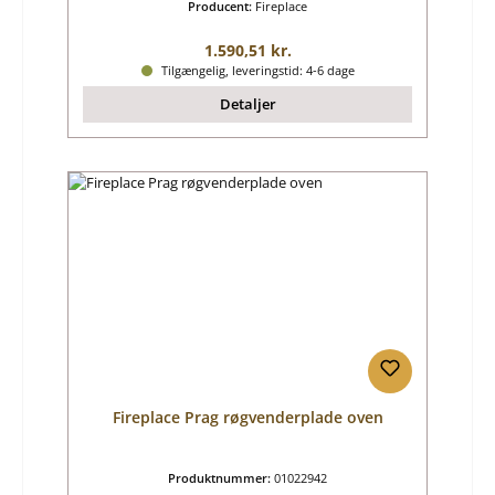
Producent:
Fireplace
Almindelig pris:
1.590,51 kr.
Tilgængelig, leveringstid: 4-6 dage
Detaljer
Fireplace Prag røgvenderplade oven
Produktnummer:
01022942