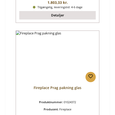
Almindelig pris:
1.803,33 kr.
Tilgængelig, leveringstid: 4-6 dage
Detaljer
Fireplace Prag pakning glas
Produktnummer:
01024372
Producent:
Fireplace