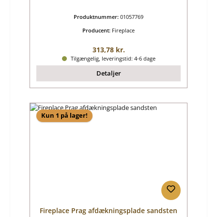
Produktnummer:
01057769
Producent:
Fireplace
Almindelig pris:
313,78 kr.
Tilgængelig, leveringstid: 4-6 dage
Detaljer
Kun 1 på lager!
Fireplace Prag afdækningsplade sandsten