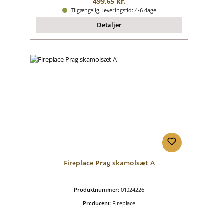
Almindelig pris:
499,65 kr.
Tilgængelig, leveringstid: 4-6 dage
Detaljer
Fireplace Prag skamolsæt A
Produktnummer:
01024226
Producent:
Fireplace