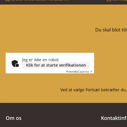
Du skal blot t
Jeg er ikke en robot
Klik for at starte verifikationen
Friendly
Captcha ⇗
Ved at vælge Fortsæt bekræfter du,
Om os
Kontaktin