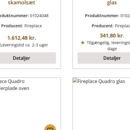
skamolsæt
glas
oduktnummer:
01024048
Produktnummer:
0102
Producent:
Fireplace
Producent:
Firepla
Almindelig p
341,80 kr.
Almindelig pris:
1.612,48 kr.
Tilgængelig, leveringst
Leveringstid ca. 2-3 uger
dage
Detaljer
Detaljer