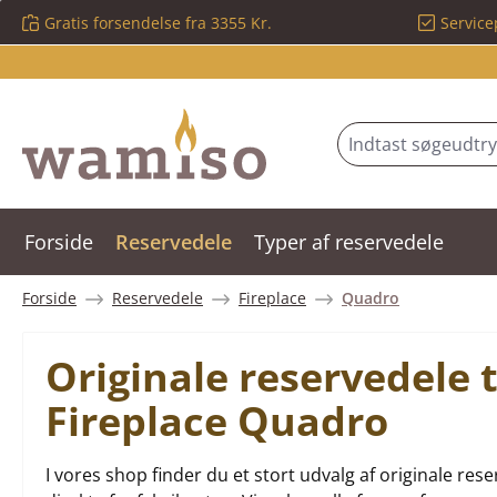
Gratis forsendelse fra 3355 Kr.
Service
 til hovedindhold
Spring til søgning
Gå til hovednavigation
Forside
Reservedele
Typer af reservedele
Forside
Reservedele
Fireplace
Quadro
Originale reservedele 
Fireplace Quadro
I vores shop finder du et stort udvalg af originale 