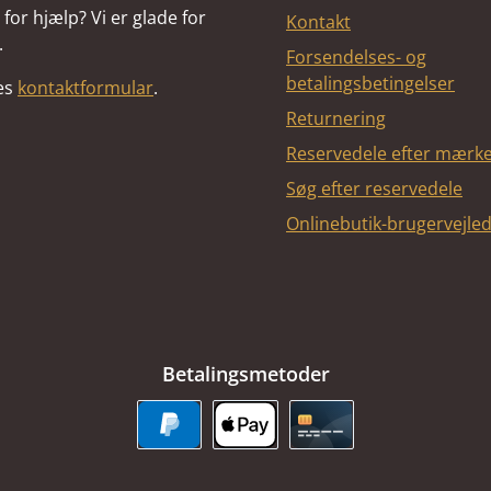
for hjælp? Vi er glade for
Kontakt
.
Forsendelses- og
betalingsbetingelser
res
kontaktformular
.
Returnering
Reservedele efter mærk
Søg efter reservedele
Onlinebutik-brugervejle
Betalingsmetoder
PayPal
Apple Pay
Kreditkort