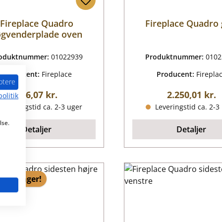
Fireplace Quadro
Fireplace Quadro 
øgvenderplade oven
oduktnummer:
01022939
Produktnummer:
0102
Producent:
Fireplace
Producent:
Firepla
ptere
Almindelig pris:
Almindelig pr
406,07 kr.
2.250,01 kr.
olitik
Leveringstid ca. 2-3 uger
Leveringstid ca. 2-3
lse.
Detaljer
Detaljer
6 på lager!