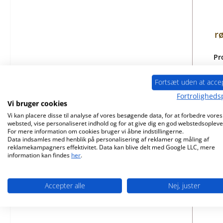
r
Pr
Fortsæt uden at acce
Fortrolighedsp
Vi bruger cookies
Vi kan placere disse til analyse af vores besøgende data, for at forbedre vores
websted, vise personaliseret indhold og for at give dig en god webstedsopleve
For mere information om cookies bruger vi åbne indstillingerne.
Data indsamles med henblik på personalisering af reklamer og måling af
reklamekampagners effektivitet. Data kan blive delt med Google LLC, mere
information kan findes
her
.
Kun 
Accepter alle
Nej, juster