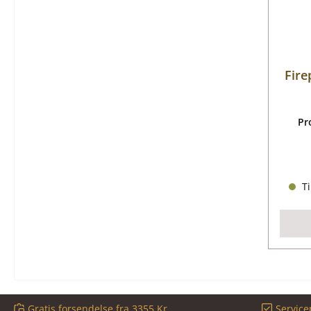
Fire
Pr
Ti
Gratis forsendelse fra 3355 Kr.
Service