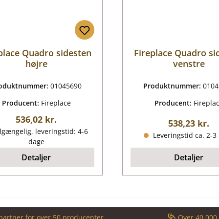
place Quadro sidesten
Fireplace Quadro si
højre
venstre
oduktnummer:
01045690
Produktnummer:
0104
Producent:
Fireplace
Producent:
Firepla
Almindelig pris:
536,02 kr.
Almindelig p
538,23 kr.
lgængelig, leveringstid: 4-6
Leveringstid ca. 2-3
dage
Detaljer
Detaljer
partner for over 50 producenter
Over 40.000 