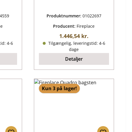
4559
Produktnummer:
01022697
ce
Producent:
Fireplace
ris:
Almindelig pris:
1.446,54 kr.
id: 4-6
Tilgængelig, leveringstid: 4-6
dage
Detaljer
Kun 3 på lager!