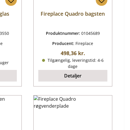
glas
Fireplace Quadro bagsten
3550
Produktnummer:
01045689
ce
Producent:
Fireplace
Almindelig pris:
498,36 kr.
is:
Tilgængelig, leveringstid: 4-6
 uger
dage
Detaljer