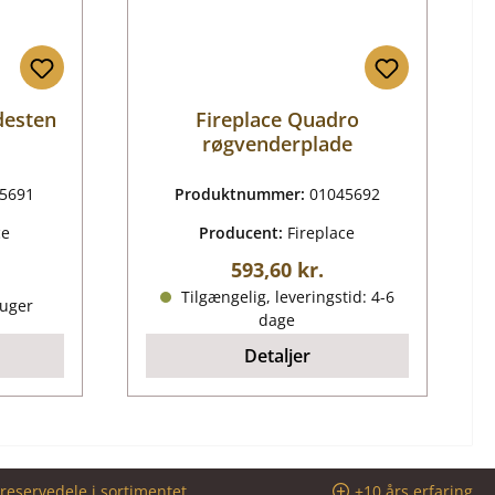
desten
Fireplace Quadro
røgvenderplade
5691
Produktnummer:
01045692
ce
Producent:
Fireplace
Almindelig pris:
593,60 kr.
ris:
Tilgængelig, leveringstid: 4-6
 uger
dage
Detaljer
reservedele i sortimentet
+10 års erfaring