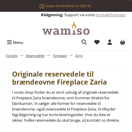
Gå til hovedindhold
Gratis forsendelse fra 3355 Kr.
Rådgivning:
Support via vores
kontaktformular
.
Du har 0 ønskelis
Menu
Forside
Reservedele
Fireplace
Zaria
Originale reservedele til
brændeovne Fireplace Zaria
I vores shop finder du et stort udvalg af originale reservedele
til Fireplace Zaria brændeovne, som kommer direkte fra
fabrikanten. Vi sælger alle former for reservedele til
brændeovne, også reservedele til Fireplace Zaria. Vi tilbyder
fagrådgivning og har korte leveringstider. Hvis du ikke er
sikker, hvilke reservedele du skal bruge, så kontakt os direkte.