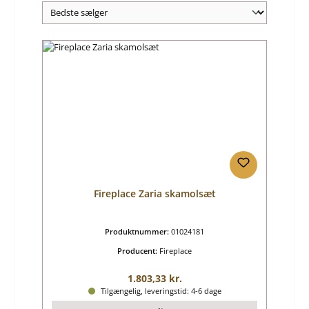
Fireplace Zaria skamolsæt
Produktnummer:
01024181
Producent:
Fireplace
Almindelig pris:
1.803,33 kr.
Tilgængelig, leveringstid: 4-6 dage