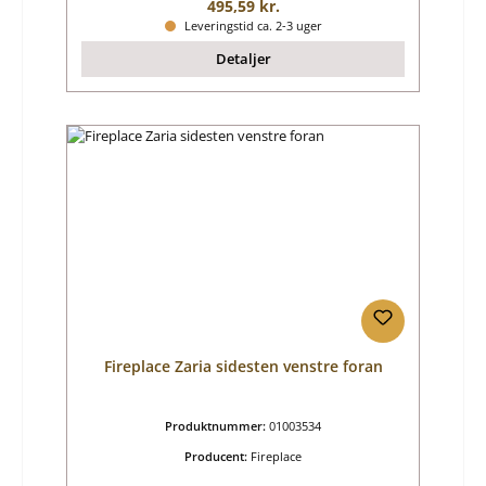
Almindelig pris:
495,59 kr.
Leveringstid ca. 2-3 uger
Detaljer
Fireplace Zaria sidesten venstre foran
Produktnummer:
01003534
Producent:
Fireplace