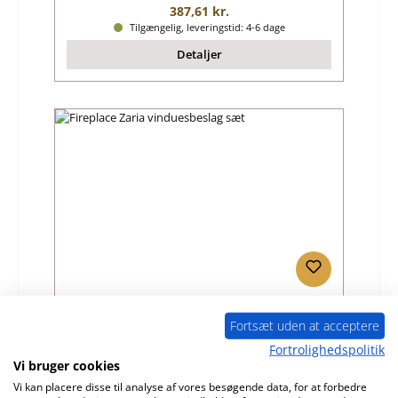
Almindelig pris:
387,61 kr.
Tilgængelig, leveringstid: 4-6 dage
Detaljer
Fireplace Zaria vinduesbeslag sæt
Fortsæt uden at acceptere
Fortrolighedspolitik
Produktnummer:
01046507
Vi bruger cookies
Producent:
Fireplace
Vi kan placere disse til analyse af vores besøgende data, for at forbedre