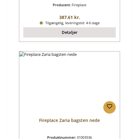
Producent:
Fireplace
Almindelig pris:
387,61 kr.
Tilgængelig, leveringstid: 4-6 dage
Detaljer
Fireplace Zaria bagsten nede
Produktnummer:
01003536