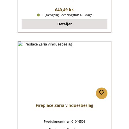
Almindelig pris:
640,49 kr.
Tilgængelig, leveringstid: 4-6 dage
Detaljer
Fireplace Zaria vinduesbeslag
Produktnummer:
01046508