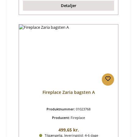
Detaljer
Fireplace Zaria bagsten A
Produktnummer:
01023768
Producent:
Fireplace
Almindelig pris:
499,65 kr.
Tilgængelig, leveringstid: 4-6 dage