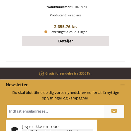
Produktnummer:
01073970
Producent:
Fireplace
Almindelig pris:
2.655,76 kr.
Leveringstid ca. 2-3 uger
Detaljer
Gratis forsendelse fra 3355 Kr.
Newsletter
Du skal blot tilmelde dig vores nyhedsbrev nu for at få nyttige
oplysninger og kampagner.
Email
adresse
*
Jeg er ikke en robot