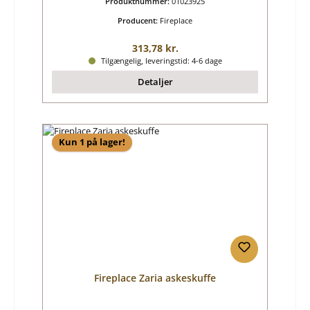
Produktnummer:
01023925
Producent:
Fireplace
Almindelig pris:
313,78 kr.
Tilgængelig, leveringstid: 4-6 dage
Detaljer
Kun 1 på lager!
Fireplace Zaria askeskuffe