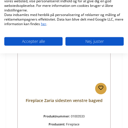
vores websted, vise personaliseret indhold og for at give dig en god
Almindelig pris:
370,22 kr.
webstedsoplevelse. For mere information om cookies bruger vi åbne
indstillingerne.
Tilgængelig, leveringstid: 4-6 dage
Data indsamles med henblik på personalisering af reklamer og måling af
reklamekampagners effektivitet. Data kan blive delt med Google LLC, mere
Detaljer
information kan findes
her
.
Accepter alle
Nej, juster
Fireplace Zaria sidesten venstre bagved
Produktnummer:
01003533
Producent:
Fireplace