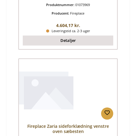
Produktnummer:
01073969
Producent:
Fireplace
Almindelig pris:
4.604,17 kr.
Leveringstid ca. 2-3 uger
Detaljer
Fireplace Zaria sideforklædning venstre
oven sæbesten