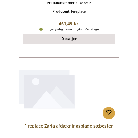
Produktnummer:
01046505
Producent:
Fireplace
Almindelig pris:
461,45 kr.
Tilgængelig, leveringstid: 4-6 dage
Detaljer
Fireplace Zaria afdækningsplade sæbesten