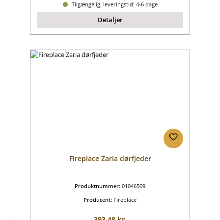
Tilgængelig, leveringstid: 4-6 dage
Detaljer
Fireplace Zaria dørfjeder
Produktnummer:
01046509
Producent:
Fireplace
Almindelig pris:
393,48 kr.