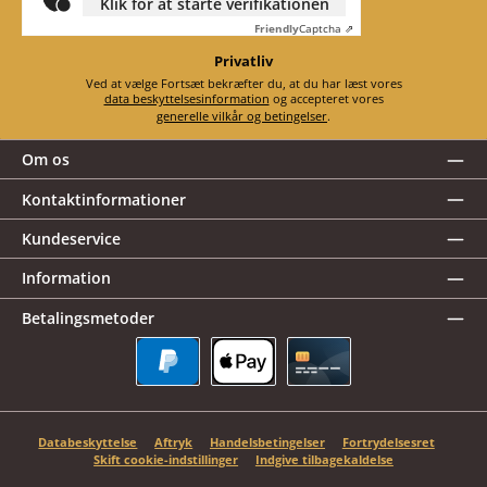
Klik for at starte verifikationen
Friendly
Captcha ⇗
Privatliv
Ved at vælge Fortsæt bekræfter du, at du har læst vores
data beskyttelsesinformation
og accepteret vores
generelle vilkår og betingelser
.
Om os
Kontaktinformationer
Kundeservice
Information
Betalingsmetoder
PayPal
Apple Pay
Kreditkort
Databeskyttelse
Aftryk
Handelsbetingelser
Fortrydelsesret
Skift cookie-indstillinger
Indgive tilbagekaldelse