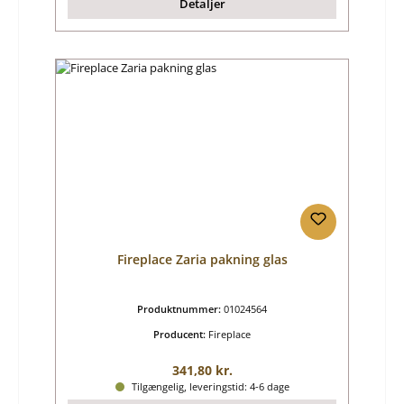
Detaljer
Fireplace Zaria pakning glas
Produktnummer:
01024564
Producent:
Fireplace
Almindelig pris:
341,80 kr.
Tilgængelig, leveringstid: 4-6 dage