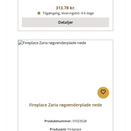
Almindelig pris:
313,78 kr.
Tilgængelig, leveringstid: 4-6 dage
Detaljer
Fireplace Zaria røgvenderplade nede
Produktnummer:
01023528
Producent:
Fireplace