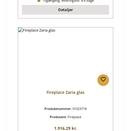
Tilgængelig, leveringstid: 4-6 dage
Detaljer
Fireplace Zaria glas
Produktnummer:
01023718
Producent:
Fireplace
Almindelig pris:
1.916,29 kr.