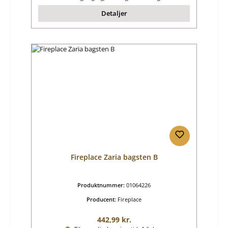
Detaljer
Fireplace Zaria bagsten B
Produktnummer:
01064226
Producent:
Fireplace
Almindelig pris:
442,99 kr.