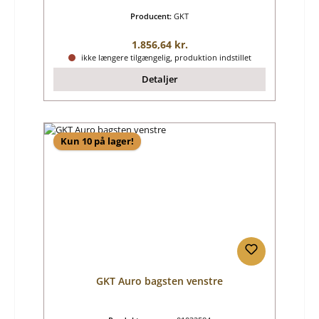
Producent:
GKT
Almindelig pris:
1.856,64 kr.
ikke længere tilgængelig, produktion indstillet
Detaljer
Kun 10 på lager!
GKT Auro bagsten venstre