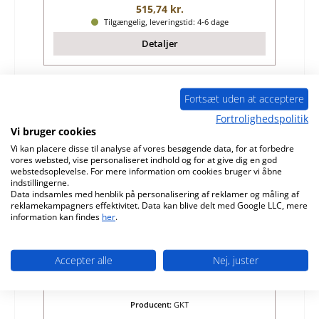
Almindelig pris:
515,74 kr.
Tilgængelig, leveringstid: 4-6 dage
Detaljer
Fortsæt uden at acceptere
Kun 7 på lager!
Fortrolighedspolitik
Vi bruger cookies
Vi kan placere disse til analyse af vores besøgende data, for at forbedre
vores websted, vise personaliseret indhold og for at give dig en god
webstedsoplevelse. For mere information om cookies bruger vi åbne
indstillingerne.
Data indsamles med henblik på personalisering af reklamer og måling af
reklamekampagners effektivitet. Data kan blive delt med Google LLC, mere
information kan findes
her
.
GKT Auro sidesten venstre foran
Accepter alle
Nej, juster
Produktnummer:
01009687
Producent:
GKT