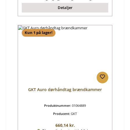
Detaljer
Kun 1 på lager!
GKT Auro dørhåndtag brændkammer
Produktnummer:
01064889
Producent:
GKT
Almindelig pris:
660,14 kr.