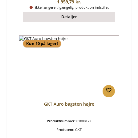
Almindelig pris:
1.959,79 kr.
ikke længere tilgængelig, produktion indstillet
Detaljer
Kun 10 på lager!
GKT Auro bagsten højre
Produktnummer:
01008172
Producent:
GKT