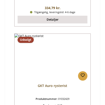
Almindelig pris:
334,79 kr.
Tilgængelig, leveringstid: 4-6 dage
Detaljer
Udsolgt
GKT Auro rysterist
Produktnummer:
01032429