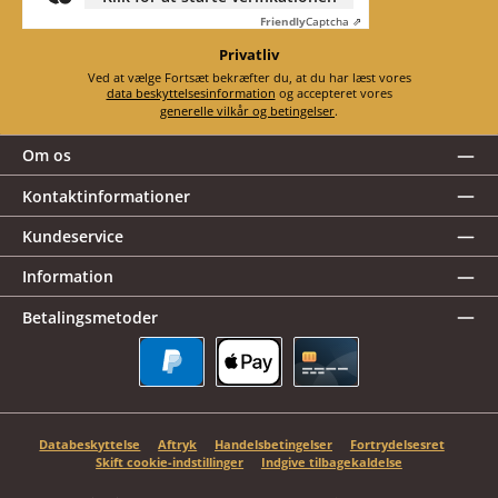
Friendly
Captcha ⇗
Privatliv
Ved at vælge Fortsæt bekræfter du, at du har læst vores
data beskyttelsesinformation
og accepteret vores
generelle vilkår og betingelser
.
Om os
Kontaktinformationer
Kundeservice
Information
Betalingsmetoder
PayPal
Apple Pay
Kreditkort
Databeskyttelse
Aftryk
Handelsbetingelser
Fortrydelsesret
Skift cookie-indstillinger
Indgive tilbagekaldelse