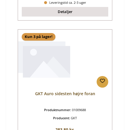
Leveringstid ca. 2-3 uger
Detaljer
Kun 3 på lager!
GKT Auro sidesten højre foran
Produktnummer:
01009688
Producent:
GKT
Almindelig pris:
283,80 kr.