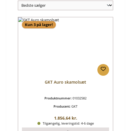
Kun 3 på lager!
GKT Auro skamolsæt
Produktnummer:
01032582
Producent:
GKT
Almindelig pris:
1.856,64 kr.
Tilgængelig, leveringstid: 4-6 dage