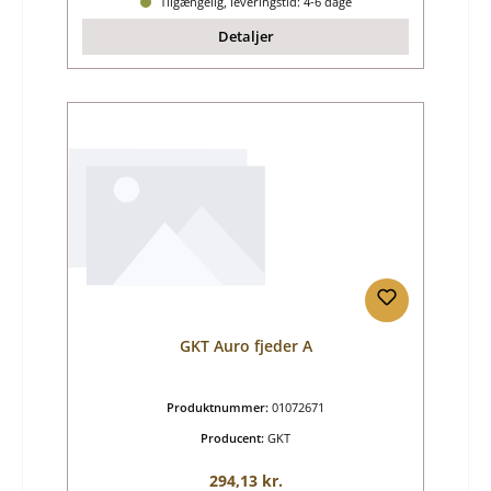
Tilgængelig, leveringstid: 4-6 dage
Detaljer
GKT Auro fjeder A
Produktnummer:
01072671
Producent:
GKT
Almindelig pris:
294,13 kr.