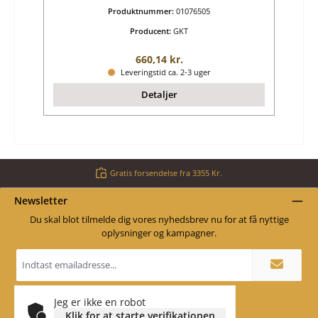
Produktnummer:
01076505
Producent:
GKT
Almindelig pris:
660,14 kr.
Leveringstid ca. 2-3 uger
Detaljer
Gratis forsendelse fra 3355 Kr.
Newsletter
Du skal blot tilmelde dig vores nyhedsbrev nu for at få nyttige
oplysninger og kampagner.
Email
adresse
*
Jeg er ikke en robot
Klik for at starte verifikationen