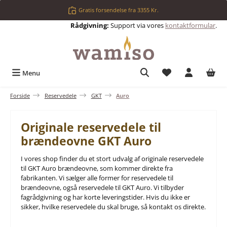
Gå til hovedindhold
Gratis forsendelse fra 3355 Kr.
Rådgivning:
Support via vores
kontaktformular
.
Du har 0 ønskelis
Menu
Forside
Reservedele
GKT
Auro
Originale reservedele til
brændeovne GKT Auro
I vores shop finder du et stort udvalg af originale reservedele
til GKT Auro brændeovne, som kommer direkte fra
fabrikanten. Vi sælger alle former for reservedele til
brændeovne, også reservedele til GKT Auro. Vi tilbyder
fagrådgivning og har korte leveringstider. Hvis du ikke er
sikker, hvilke reservedele du skal bruge, så kontakt os direkte.