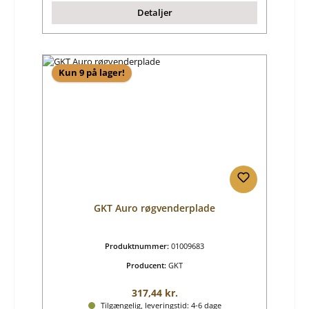
Detaljer
Kun 9 på lager!
GKT Auro røgvenderplade
Produktnummer:
01009683
Producent:
GKT
Almindelig pris:
317,44 kr.
Tilgængelig, leveringstid: 4-6 dage