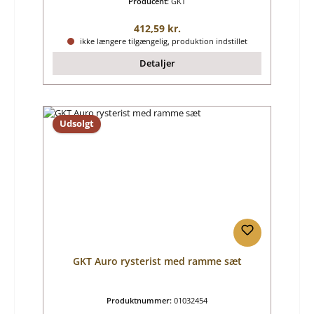
Producent:
GKT
Almindelig pris:
412,59 kr.
ikke længere tilgængelig, produktion indstillet
Detaljer
Udsolgt
GKT Auro rysterist med ramme sæt
Produktnummer:
01032454