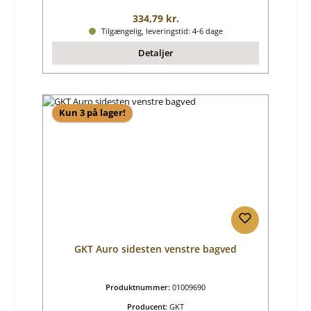
Almindelig pris:
334,79 kr.
Tilgængelig, leveringstid: 4-6 dage
Detaljer
Kun 3 på lager!
GKT Auro sidesten venstre bagved
Produktnummer:
01009690
Producent:
GKT