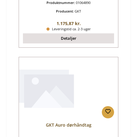
Produktnummer:
01064890
Producent:
GKT
Almindelig pris:
1.175,87 kr.
Leveringstid ca. 2-3 uger
Detaljer
GKT Auro dørhåndtag