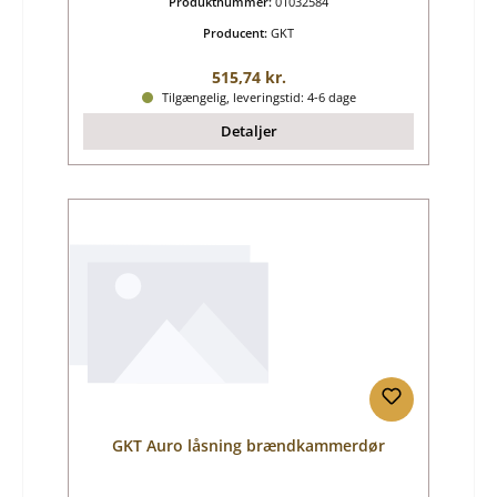
Produktnummer:
01032584
Producent:
GKT
Almindelig pris:
515,74 kr.
Tilgængelig, leveringstid: 4-6 dage
Detaljer
GKT Auro låsning brændkammerdør