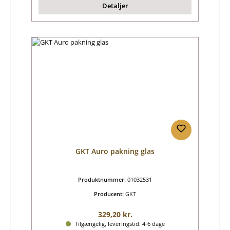
Detaljer
GKT Auro pakning glas
Produktnummer:
01032531
Producent:
GKT
Almindelig pris:
329,20 kr.
Tilgængelig, leveringstid: 4-6 dage