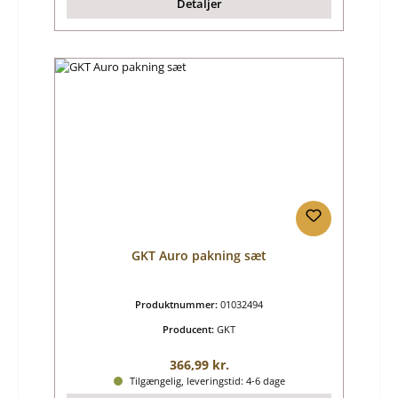
Detaljer
GKT Auro pakning sæt
Produktnummer:
01032494
Producent:
GKT
Almindelig pris:
366,99 kr.
Tilgængelig, leveringstid: 4-6 dage