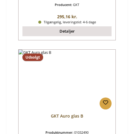
Producent:
GKT
Almindelig pris:
295,16 kr.
Tilgængelig, leveringstid: 4-6 dage
Detaljer
Udsolgt
GKT Auro glas B
Produktnummer:
01032490