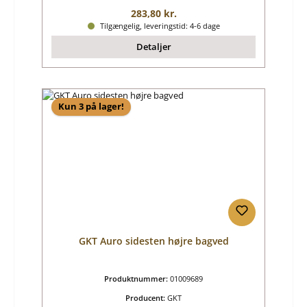
Almindelig pris:
283,80 kr.
Tilgængelig, leveringstid: 4-6 dage
Detaljer
Kun 3 på lager!
GKT Auro sidesten højre bagved
Produktnummer:
01009689
Producent:
GKT