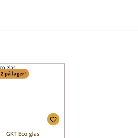
2 på lager!
GKT Eco glas