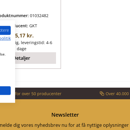
oduktnummer:
01032482
Producent:
GKT
ptere
Almindelig pris:
825,17 kr.
olitik
lgængelig, leveringstid: 4-6
dage
lse.
Detaljer
partner for over 50 producenter
Over 40.000 
Newsletter
ilmelde dig vores nyhedsbrev nu for at få nyttige oplysninge