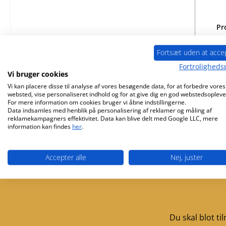
Pr
Fortsæt uden at acce
Fortrolighedsp
Vi bruger cookies
Ti
Vi kan placere disse til analyse af vores besøgende data, for at forbedre vores
websted, vise personaliseret indhold og for at give dig en god webstedsopleve
For mere information om cookies bruger vi åbne indstillingerne.
Data indsamles med henblik på personalisering af reklamer og måling af
reklamekampagners effektivitet. Data kan blive delt med Google LLC, mere
information kan findes
her
.
Accepter alle
Nej, juster
Gratis forsendelse fra 3355 Kr.
Service
Du skal blot t