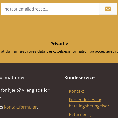
Email
adresse
*
Privatliv
 at du har læst vores
data beskyttelsesinformation
og accepteret v
formationer
Kundeservice
for hjælp? Vi er glade for
Kontakt
.
Forsendelses- og
betalingsbetingelser
res
kontaktformular
.
Returnering