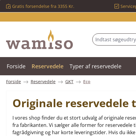
Gratis forsendelse fra 3355 Kr.
Service
 til hovedindhold
Spring til søgning
Gå til hovednavigation
Forside
Reservedele
Typer af reservedele
Forside
Reservedele
GKT
Eco
Originale reservedele
I vores shop finder du et stort udvalg af originale r
fra fabrikanten. Vi sælger alle former for reservedele 
fagrådgivning og har korte leveringstider. Hvis du ikke