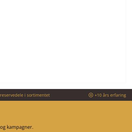
reservedele i sortimentet
+10 års erfaring
r og kampagner.