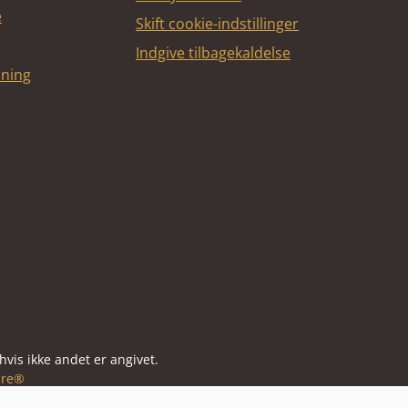
e
Skift cookie-indstillinger
Indgive tilbagekaldelse
dning
vis ikke andet er angivet.
re®