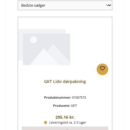
GKT Lido dørpakning
Produktnummer:
01067573
Producent:
GKT
Almindelig pris:
295,16 kr.
Leveringstid ca. 2-3 uger