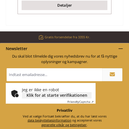
Detaljer
Gratis forsendelse fra 3355 Kr.
Newsletter
Du skal blot tilmelde dig vores nyhedsbrev nu for at få nyttige
oplysninger og kampagner.
Email
adresse
*
Jeg er ikke en robot
Klik for at starte verifikationen
Friendly
Captcha ⇗
Privatliv
Ved at vælge Fortsæt bekræfter du, at du har læst vores
data beskyttelsesinformation
og accepteret vores
generelle vilkår og betingelser
.