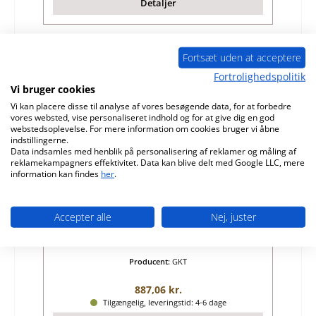
Detaljer
Fortsæt uden at acceptere
Kun 8 på lager!
Fortrolighedspolitik
Vi bruger cookies
Vi kan placere disse til analyse af vores besøgende data, for at forbedre
vores websted, vise personaliseret indhold og for at give dig en god
webstedsoplevelse. For mere information om cookies bruger vi åbne
indstillingerne.
Data indsamles med henblik på personalisering af reklamer og måling af
reklamekampagners effektivitet. Data kan blive delt med Google LLC, mere
information kan findes
her
.
GKT Lido rysterist
Accepter alle
Nej, juster
Produktnummer:
01032446
Producent:
GKT
Almindelig pris:
887,06 kr.
Tilgængelig, leveringstid: 4-6 dage