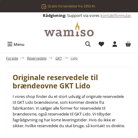
Gå til hovedindhold
Gratis forsendelse fra 3355 Kr.
Rådgivning:
Support via vores
kontaktformular
.
Du har 0 ønskelis
Menu
Forside
Reservedele
GKT
Lido
Originale reservedele til
brændeovne GKT Lido
I vores shop finder du et stort udvalg af originale reservedele
til GKT Lido brændeovne, som kommer direkte fra
fabrikanten. Vi sælger alle former for reservedele til
brændeovne, også reservedele til GKT Lido. Vi tilbyder
fagrådgivning og har korte leveringstider. Hvis du ikke er
sikker, hvilke reservedele du skal bruge, så kontakt os direkte.