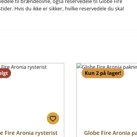
rvedele til brændeovne, også reservedele til Globe Fire
tider. Hvis du ikke er sikker, hvilke reservedele du skal
lgt
Kun 2 på lager!
e Fire Aronia rysterist
Globe Fire Aronia p