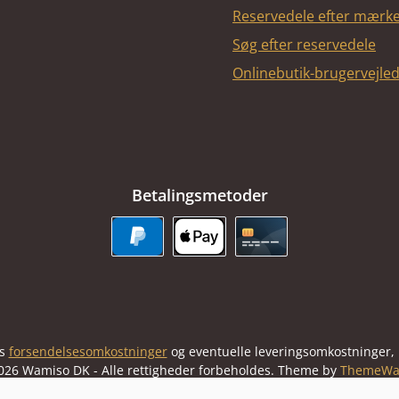
Reservedele efter mærk
Søg efter reservedele
Onlinebutik-brugervejle
Betalingsmetoder
PayPal
Apple Pay
Kreditkort
us
forsendelsesomkostninger
og eventuelle leveringsomkostninger, h
026 Wamiso DK - Alle rettigheder forbeholdes. Theme by
ThemeWa