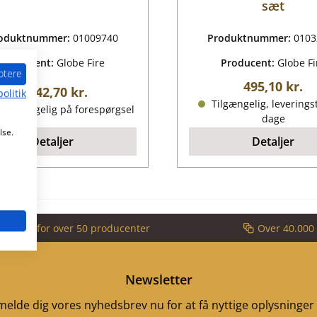
sæt
oduktnummer:
01009740
Produktnummer:
0103
Producent:
Globe Fire
Producent:
Globe Fi
ptere
Almindelig p
495,10 kr.
Almindelig pris:
1.142,70 kr.
olitik
Tilgængelig, leveringst
 tilgængelig på forespørgsel
dage
lse.
Detaljer
Detaljer
partner for over 50 producenter
Over 40.000 
Newsletter
ilmelde dig vores nyhedsbrev nu for at få nyttige oplysninge