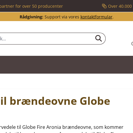
partner for over 50 producenter
Over 40.000 
Rådgivning:
Support via vores
kontaktformular
.
 til brændeovne Globe
eservedele til Globe Fire Aronia brændeovne, som kommer