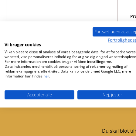
Pr
Fortsæt uden at acce
Fortrolighedsp
Vi bruger cookies
kun
Vi kan placere disse til analyse af vores besøgende data, for at forbedre vores
websted, vise personaliseret indhold og for at give dig en god webstedsopleve
For mere information om cookies bruger vi åbne indstillingerne.
Data indsamles med henblik på personalisering af reklamer og måling af
reklamekampagners effektivitet. Data kan blive delt med Google LLC, mere
information kan findes
her
.
Accepter alle
Nej, juster
Gratis forsendelse fra 3355 Kr.
Service
Du skal blot t