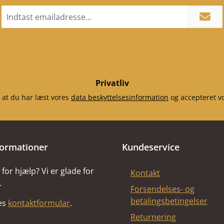
Email
adresse
*
Privatliv
 at du har læst vores
data beskyttelsesinformation
og accepteret v
formationer
Kundeservice
for hjælp? Vi er glade for
Kontakt
.
Forsendelses- og
betalingsbetingelser
res
kontaktformular
.
Returnering