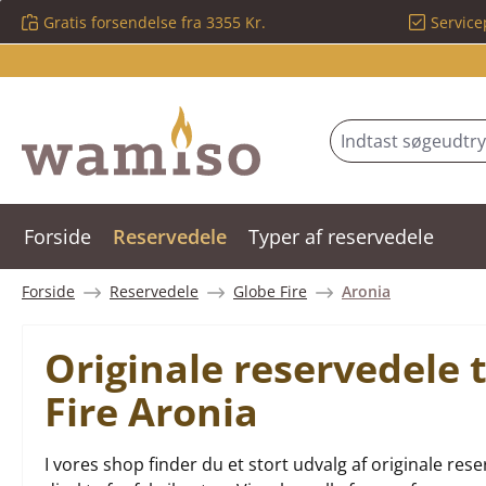
Gratis forsendelse fra 3355 Kr.
Service
 til hovedindhold
Spring til søgning
Gå til hovednavigation
Forside
Reservedele
Typer af reservedele
Forside
Reservedele
Globe Fire
Aronia
Originale reservedele
Fire Aronia
I vores shop finder du et stort udvalg af originale r