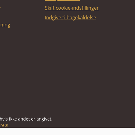
e
Skift cookie-indstillinger
Indgive tilbagekaldelse
dning
vis ikke andet er angivet.
re®