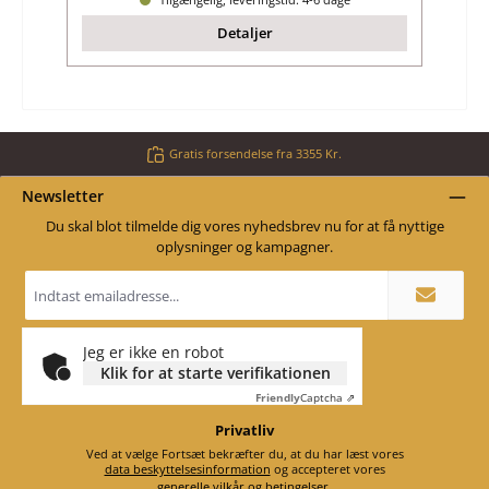
Detaljer
Gratis forsendelse fra 3355 Kr.
Newsletter
Du skal blot tilmelde dig vores nyhedsbrev nu for at få nyttige
oplysninger og kampagner.
Email
adresse
*
Jeg er ikke en robot
Klik for at starte verifikationen
Friendly
Captcha ⇗
Privatliv
Ved at vælge Fortsæt bekræfter du, at du har læst vores
data beskyttelsesinformation
og accepteret vores
generelle vilkår og betingelser
.