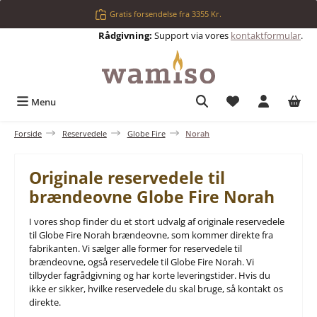
Gå til hovedindhold
Gratis forsendelse fra 3355 Kr.
Rådgivning:
Support via vores
kontaktformular
.
Du har 0 ønskelis
Menu
Forside
Reservedele
Globe Fire
Norah
Originale reservedele til
brændeovne Globe Fire Norah
I vores shop finder du et stort udvalg af originale reservedele
til Globe Fire Norah brændeovne, som kommer direkte fra
fabrikanten. Vi sælger alle former for reservedele til
brændeovne, også reservedele til Globe Fire Norah. Vi
tilbyder fagrådgivning og har korte leveringstider. Hvis du
ikke er sikker, hvilke reservedele du skal bruge, så kontakt os
direkte.