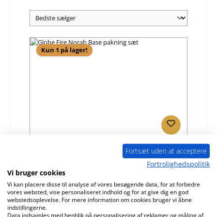
Kun 1 på lager!
Globe Fire Norah Base pakning sæt
Fortsæt uden at acceptere
Fortrolighedspolitik
Vi bruger cookies
Produktnummer:
01008339
Vi kan placere disse til analyse af vores besøgende data, for at forbedre
Producent:
Globe Fire
vores websted, vise personaliseret indhold og for at give dig en god
webstedsoplevelse. For mere information om cookies bruger vi åbne
Almindelig pris:
960,00 kr.
indstillingerne.
Tilgængelig, leveringstid: 4-6 dage
Data indsamles med henblik på personalisering af reklamer og måling af