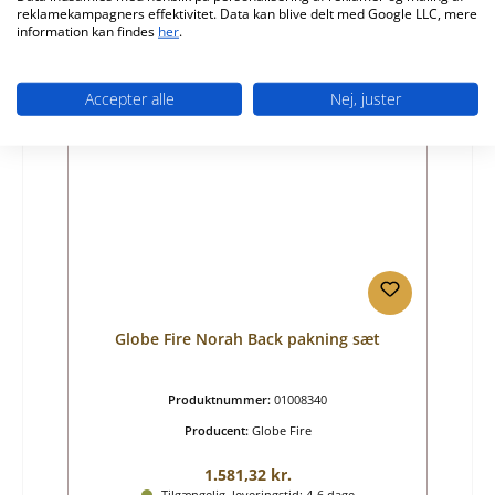
reklamekampagners effektivitet. Data kan blive delt med Google LLC, mere
Detaljer
information kan findes
her
.
Accepter alle
Nej, juster
Kun 1 på lager!
Globe Fire Norah Back pakning sæt
Produktnummer:
01008340
Producent:
Globe Fire
Almindelig pris:
1.581,32 kr.
Tilgængelig, leveringstid: 4-6 dage