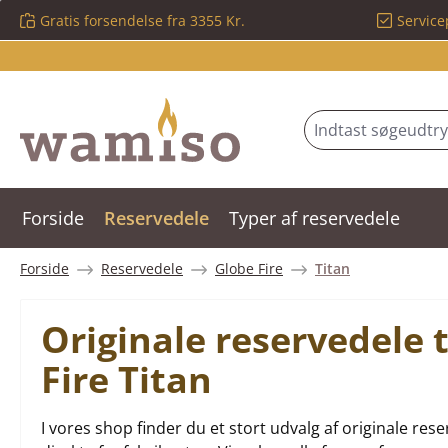
Gratis forsendelse fra 3355 Kr.
Service
 til hovedindhold
Spring til søgning
Gå til hovednavigation
Forside
Reservedele
Typer af reservedele
Forside
Reservedele
Globe Fire
Titan
Originale reservedele
Fire Titan
I vores shop finder du et stort udvalg af originale r