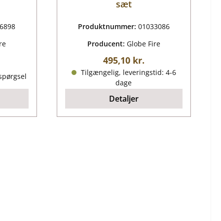
sæt
6898
Produktnummer:
01033086
re
Producent:
Globe Fire
Almindelig pris:
495,10 kr.
ris:
Tilgængelig, leveringstid: 4-6
spørgsel
dage
Detaljer