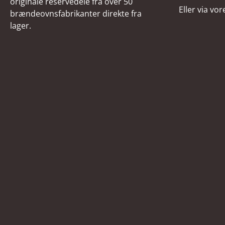
originale reservedele fra over 50
Eller via vo
brændeovnsfabrikanter direkte fra
lager.