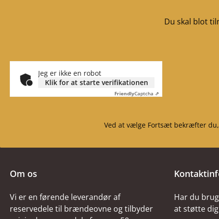
Du skal blot t
Jeg er ikke en robot
Klik for at starte verifikationen
Friendly
Captcha ⇗
Ved at vælge Fortsæt bekræfter du,
Om os
Kontaktin
Vi er en førende leverandør af
Har du brug 
reservedele til brændeovne og tilbyder
at støtte dig