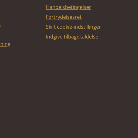
Handelsbetingelser
Fortrydelsesret
e
Skift cookie-indstillinger
Indgive tilbagekaldelse
dning