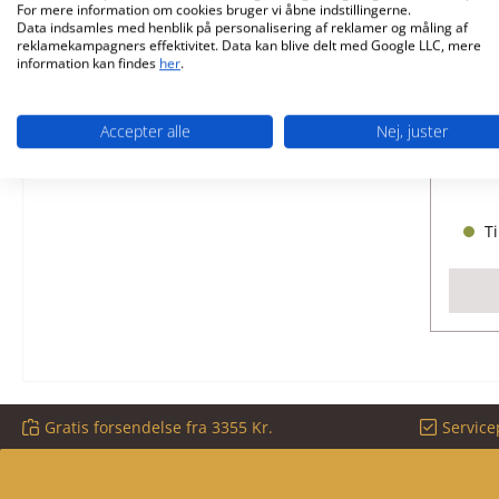
For mere information om cookies bruger vi åbne indstillingerne.
Data indsamles med henblik på personalisering af reklamer og måling af
reklamekampagners effektivitet. Data kan blive delt med Google LLC, mere
Glo
information kan findes
her
.
Pr
Accepter alle
Nej, juster
Ti
Gratis forsendelse fra 3355 Kr.
Service