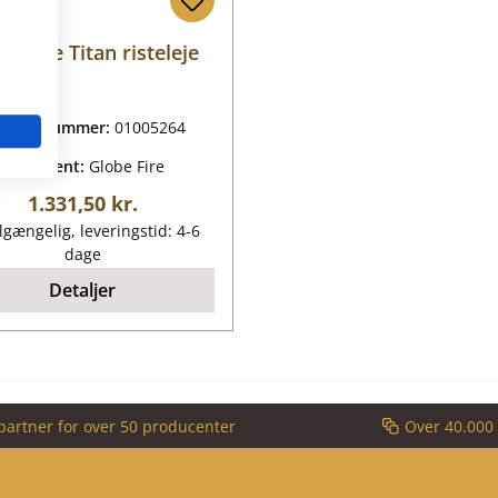
be Fire Titan risteleje
oduktnummer:
01005264
Producent:
Globe Fire
Almindelig pris:
1.331,50 kr.
lgængelig, leveringstid: 4-6
dage
Detaljer
partner for over 50 producenter
Over 40.000 