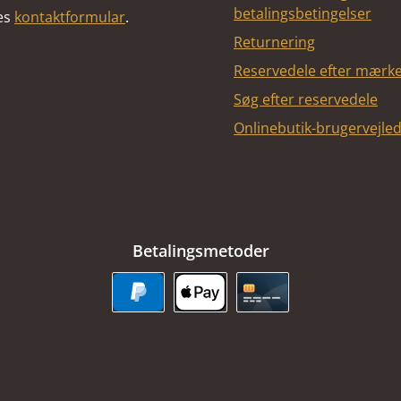
betalingsbetingelser
res
kontaktformular
.
Returnering
Reservedele efter mærk
Søg efter reservedele
Onlinebutik-brugervejle
Betalingsmetoder
PayPal
Apple Pay
Kreditkort