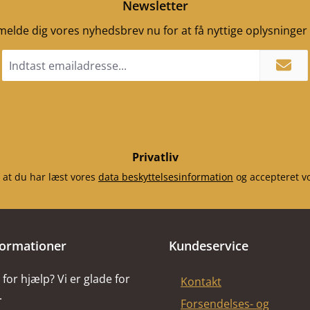
Newsletter
ilmelde dig vores nyhedsbrev nu for at få nyttige oplysninge
Email
adresse
*
Privatliv
 at du har læst vores
data beskyttelsesinformation
og accepteret v
formationer
Kundeservice
for hjælp? Vi er glade for
Kontakt
.
Forsendelses- og