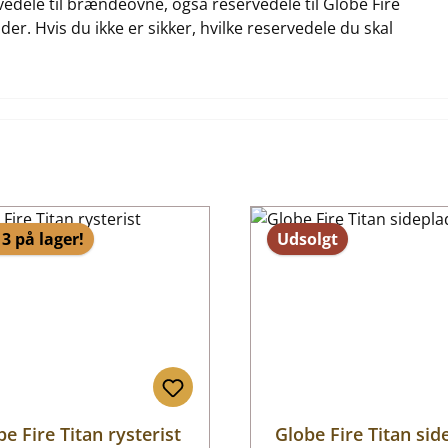
rvedele til brændeovne, også reservedele til Globe Fire
ider. Hvis du ikke er sikker, hvilke reservedele du skal
3 på lager!
Udsolgt
be Fire Titan rysterist
Globe Fire Titan sid