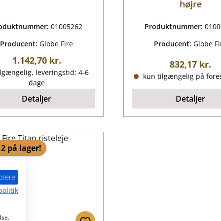
højre
oduktnummer:
01005262
Produktnummer:
0100
Producent:
Globe Fire
Producent:
Globe Fi
Almindelig pris:
1.142,70 kr.
Almindelig p
832,17 kr.
lgængelig, leveringstid: 4-6
kun tilgængelig på fore
dage
Detaljer
Detaljer
2 på lager!
ptere
olitik
lse.