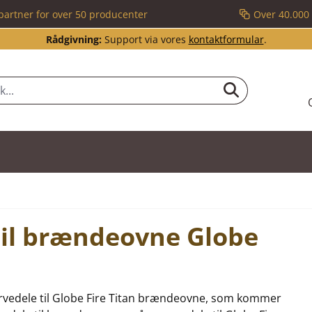
partner for over 50 producenter
Over 40.000 
Rådgivning:
Support via vores
kontaktformular
.
 til brændeovne Globe
eservedele til Globe Fire Titan brændeovne, som kommer