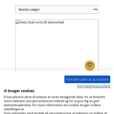
Heta Scan-Line 30 skamolsæt
Fortsæt uden at acceptere
Fortrolighedspolitik
Vi bruger cookies
Produktnummer:
01033907
Vi kan placere disse til analyse af vores besøgende data, for at forbedre
Producent:
Heta
vores websted, vise personaliseret indhold og for at give dig en god
webstedsoplevelse. For mere information om cookies bruger vi åbne
Almindelig pris:
1.910,49 kr.
indstillingerne.
Tilgængelig, leveringstid: 4-6 dage
Data indsamles med henblik på personalisering af reklamer og måling af