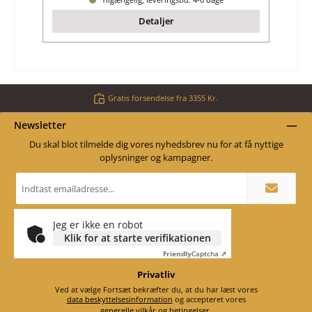
Detaljer
Gratis forsendelse fra 3355 Kr.
Newsletter
Du skal blot tilmelde dig vores nyhedsbrev nu for at få nyttige
oplysninger og kampagner.
Email
adresse
*
Jeg er ikke en robot
Klik for at starte verifikationen
Friendly
Captcha ⇗
Privatliv
Ved at vælge Fortsæt bekræfter du, at du har læst vores
data beskyttelsesinformation
og accepteret vores
generelle vilkår og betingelser
.