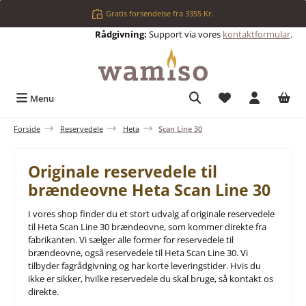
Gå til hovedindhold
Gratis forsendelse fra 3355 Kr.
Rådgivning:
Support via vores
kontaktformular
.
Du har 0 ønskelis
Menu
Forside
Reservedele
Heta
Scan Line 30
Originale reservedele til
brændeovne Heta Scan Line 30
I vores shop finder du et stort udvalg af originale reservedele
til Heta Scan Line 30 brændeovne, som kommer direkte fra
fabrikanten. Vi sælger alle former for reservedele til
brændeovne, også reservedele til Heta Scan Line 30. Vi
tilbyder fagrådgivning og har korte leveringstider. Hvis du
ikke er sikker, hvilke reservedele du skal bruge, så kontakt os
direkte.