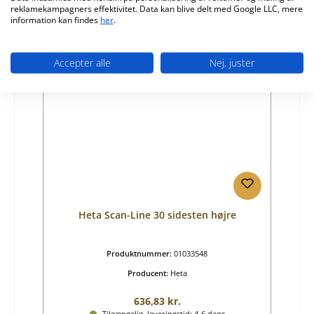
reklamekampagners effektivitet. Data kan blive delt med Google LLC, mere
Detaljer
information kan findes
her
.
Accepter alle
Nej, juster
Heta Scan-Line 30 sidesten højre
Produktnummer:
01033548
Producent:
Heta
Almindelig pris:
636,83 kr.
Tilgængelig, leveringstid: 4-6 dage