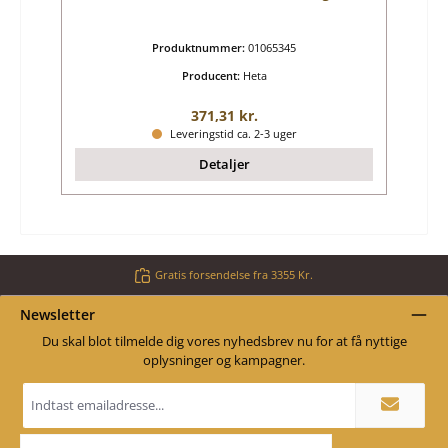
Produktnummer:
01065345
Producent:
Heta
Almindelig pris:
371,31 kr.
Leveringstid ca. 2-3 uger
Detaljer
Gratis forsendelse fra 3355 Kr.
Newsletter
Du skal blot tilmelde dig vores nyhedsbrev nu for at få nyttige
oplysninger og kampagner.
Email
adresse
*