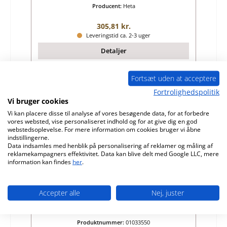
Producent:
Heta
Almindelig pris:
305,81 kr.
Leveringstid ca. 2-3 uger
Detaljer
Fortsæt uden at acceptere
Fortrolighedspolitik
Vi bruger cookies
Vi kan placere disse til analyse af vores besøgende data, for at forbedre
vores websted, vise personaliseret indhold og for at give dig en god
webstedsoplevelse. For mere information om cookies bruger vi åbne
indstillingerne.
Data indsamles med henblik på personalisering af reklamer og måling af
reklamekampagners effektivitet. Data kan blive delt med Google LLC, mere
information kan findes
her
.
Accepter alle
Nej, juster
Heta Scan-Line 550 sidesten højre
Produktnummer:
01033550