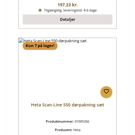
Almindelig pris:
197,23 kr.
Tilgængelig, leveringstid: 4-6 dage
Detaljer
Kun 7 på lager!
Heta Scan-Line 550 dørpakning sæt
Produktnummer:
01005356
Producent:
Heta