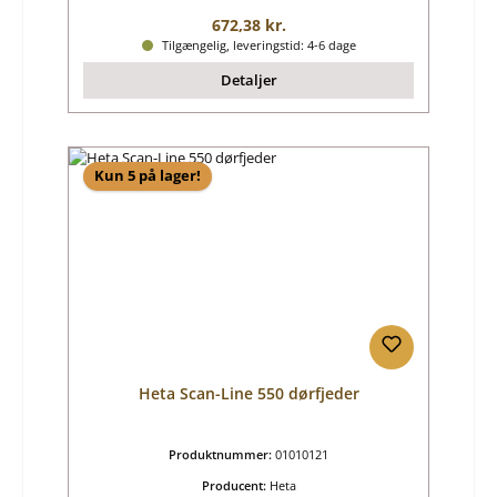
Almindelig pris:
672,38 kr.
Tilgængelig, leveringstid: 4-6 dage
Detaljer
Kun 5 på lager!
Heta Scan-Line 550 dørfjeder
Produktnummer:
01010121
Producent:
Heta