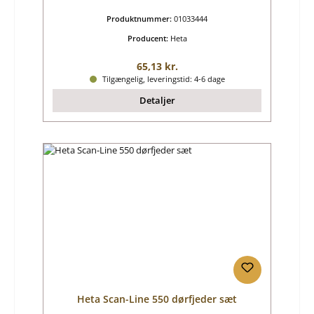
Produktnummer:
01033444
Producent:
Heta
Almindelig pris:
65,13 kr.
Tilgængelig, leveringstid: 4-6 dage
Detaljer
Heta Scan-Line 550 dørfjeder sæt