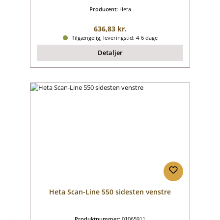
Producent:
Heta
Almindelig pris:
636,83 kr.
Tilgængelig, leveringstid: 4-6 dage
Detaljer
Heta Scan-Line 550 sidesten venstre
Produktnummer:
01065911