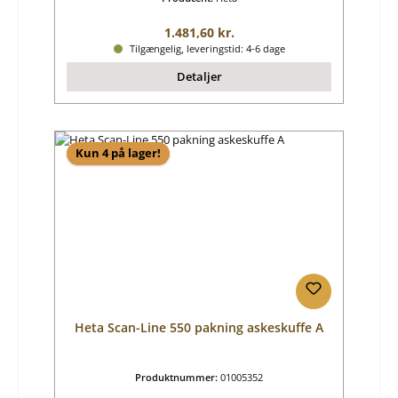
Almindelig pris:
1.481,60 kr.
Tilgængelig, leveringstid: 4-6 dage
Detaljer
Kun 4 på lager!
Heta Scan-Line 550 pakning askeskuffe A
Produktnummer:
01005352