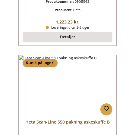
Produktnummer:
01065913
Producent:
Heta
Almindelig pris:
1.223,23 kr.
Leveringstid ca. 2-3 uger
Detaljer
Kun 1 på lager!
Heta Scan-Line 550 pakning askeskuffe B