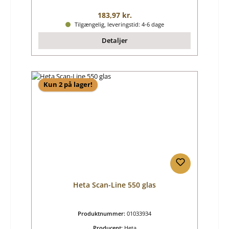
Almindelig pris:
183,97 kr.
Tilgængelig, leveringstid: 4-6 dage
Detaljer
Kun 2 på lager!
Heta Scan-Line 550 glas
Produktnummer:
01033934
Producent:
Heta