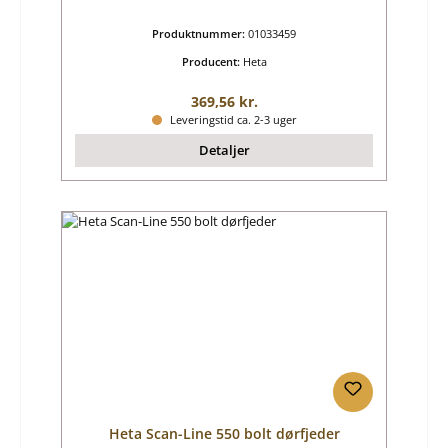
Produktnummer:
01033459
Producent:
Heta
Almindelig pris:
369,56 kr.
Leveringstid ca. 2-3 uger
Detaljer
Heta Scan-Line 550 bolt dørfjeder