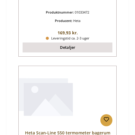
Produktnummer:
01033472
Producent:
Heta
Almindelig pris:
169,93 kr.
Leveringstid ca. 2-3 uger
Detaljer
Heta Scan-Line 550 termometer bagerum