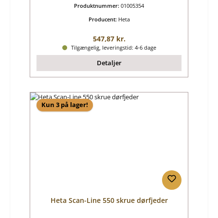
Produktnummer:
01005354
Producent:
Heta
Almindelig pris:
547,87 kr.
Tilgængelig, leveringstid: 4-6 dage
Detaljer
Kun 3 på lager!
Heta Scan-Line 550 skrue dørfjeder