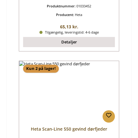
Produktnummer:
01033452
Producent:
Heta
Almindelig pris:
65,13 kr.
Tilgængelig, leveringstid: 4-6 dage
Detaljer
Kun 2 på lager!
Heta Scan-Line 550 gevind dørfjeder