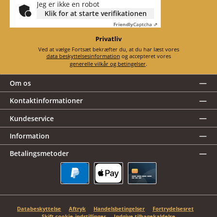
Jeg er ikke en robot
Klik for at starte verifikationen
Friendly
Captcha ⇗
Privatliv
Ved at vælge Fortsæt bekræfter du, at du har læst vores
data beskyttelsesinformation
og accepteret vores
generelle vilkår og betingelser
.
Om os
Kontaktinformationer
Kundeservice
Information
Betalingsmetoder
PayPal
Apple Pay
Kreditkort
Databeskyttelse
Aftryk
Handelsbetingelser
Fortrydelsesret
Skift cookie-indstillinger
Indgive tilbagekaldelse