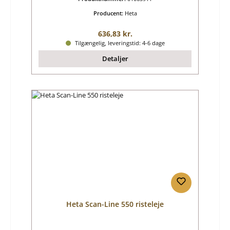
Producent:
Heta
Almindelig pris:
636,83 kr.
Tilgængelig, leveringstid: 4-6 dage
Detaljer
Heta Scan-Line 550 risteleje