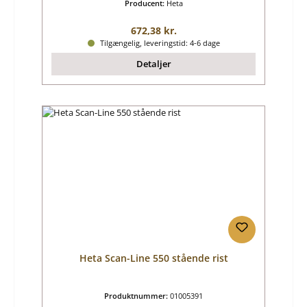
Producent:
Heta
Almindelig pris:
672,38 kr.
Tilgængelig, leveringstid: 4-6 dage
Detaljer
Heta Scan-Line 550 stående rist
Produktnummer:
01005391