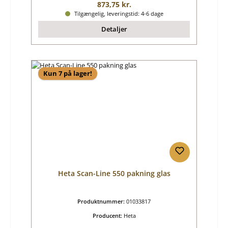
Almindelig pris:
873,75 kr.
Tilgængelig, leveringstid: 4-6 dage
Detaljer
Kun 7 på lager!
Heta Scan-Line 550 pakning glas
Produktnummer:
01033817
Producent:
Heta