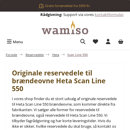
Gå til hovedindhold
Gratis forsendelse fra 3355 Kr.
Rådgivning:
Support via vores
kontaktformular
.
Du har 0 ønskelis
Menu
Forside
Reservedele
Heta
Scan Line 550
Originale reservedele til
brændeovne Heta Scan Line
550
I vores shop finder du et stort udvalg af originale reservedele
til Heta Scan Line 550 brændeovne, som kommer direkte fra
fabrikanten. Vi sælger alle former for reservedele til
brændeovne, også reservedele til Heta Scan Line 550. Vi
tilbyder fagrådgivning og har korte leveringstider. Hvis du
ikke er sikker, hvilke reservedele du skal bruge, så kontakt os