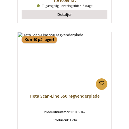
Almindelig pris:
1.910,49 kr.
Tilgængelig, leveringstid: 4-6 dage
Detaljer
Kun 10 på lager!
Heta Scan-Line 550 røgvenderplade
Produktnummer:
01005347
Producent:
Heta