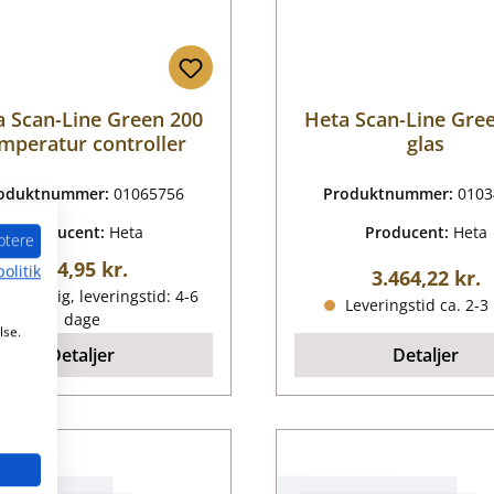
a Scan-Line Green 200
Heta Scan-Line Gre
mperatur controller
glas
oduktnummer:
01065756
Produktnummer:
0103
Producent:
Heta
Producent:
Heta
ptere
Almindelig pris:
194,95 kr.
olitik
Almindelig pr
3.464,22 kr.
lgængelig, leveringstid: 4-6
Leveringstid ca. 2-3
dage
lse.
Detaljer
Detaljer