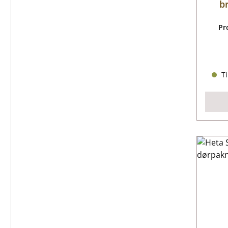
b
Pr
Ti