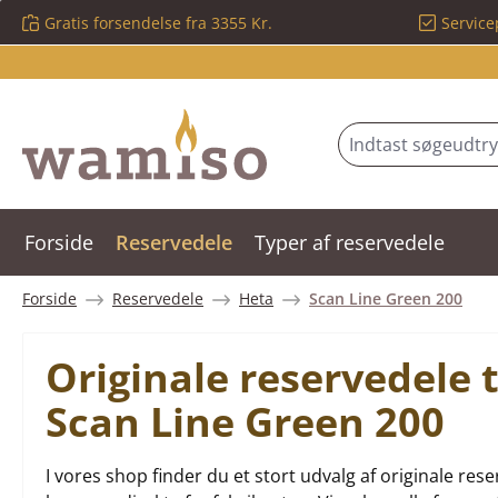
Gratis forsendelse fra 3355 Kr.
Service
 til hovedindhold
Spring til søgning
Gå til hovednavigation
Forside
Reservedele
Typer af reservedele
Forside
Reservedele
Heta
Scan Line Green 200
Originale reservedele
Scan Line Green 200
I vores shop finder du et stort udvalg af originale r