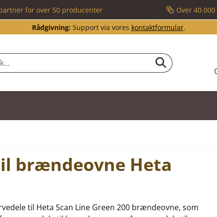
partner for over 50 producenter
Over 40.000 
Rådgivning:
Support via vores
kontaktformular
.
 til brændeovne Heta
eservedele til Heta Scan Line Green 200 brændeovne, som