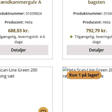
rændkammergulv A
bagsten
oduktnummer:
01039824
Produktnummer:
0104
Producent:
Heta
Producent:
Heta
Almindelig pris:
Almindelig p
688,03 kr.
792,79 kr.
lgængelig, leveringstid: 4-6
Tilgængelig, leveringst
dage
dage
Detaljer
Detaljer
Kun 1 på lager!