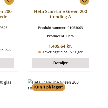
en 200
Heta Scan-Line Green 200
nede
tænding A
9825
Produktnummer:
01063063
Producent:
Heta
ris:
Almindelig pris:
1.405,64 kr.
id: 4-6
Leveringstid ca. 2-3 uger
Detaljer
Kun 1 på lager!