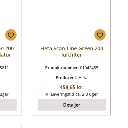
en 200
Heta Scan-Line Green 200
lator
luftfilter
5811
Produktnummer:
01042485
Producent:
Heta
is:
Almindelig pris:
458,65 kr.
 uger
Leveringstid ca. 2-3 uger
Detaljer