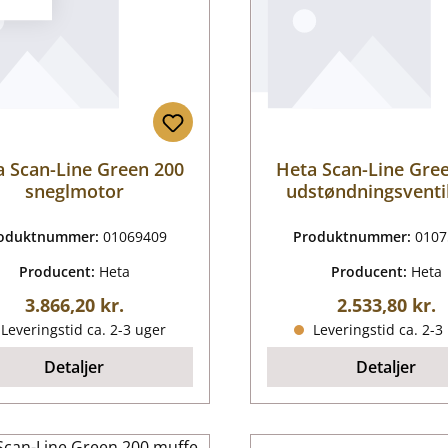
a Scan-Line Green 200
Heta Scan-Line Gre
sneglmotor
udstøndningsventi
oduktnummer:
01069409
Produktnummer:
0107
Producent:
Heta
Producent:
Heta
Almindelig pris:
Almindelig pr
3.866,20 kr.
2.533,80 kr.
Leveringstid ca. 2-3 uger
Leveringstid ca. 2-3
Detaljer
Detaljer