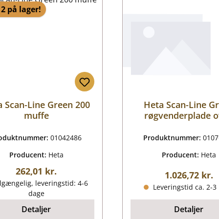
2 på lager!
a Scan-Line Green 200
Heta Scan-Line G
muffe
røgvenderplade 
oduktnummer:
01042486
Produktnummer:
0107
Producent:
Heta
Producent:
Heta
Almindelig pris:
262,01 kr.
Almindelig pr
1.026,72 kr.
lgængelig, leveringstid: 4-6
Leveringstid ca. 2-3
dage
Detaljer
Detaljer