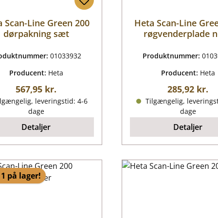
a Scan-Line Green 200
Heta Scan-Line Gre
dørpakning sæt
røgvenderplade 
oduktnummer:
01033932
Produktnummer:
0103
Producent:
Heta
Producent:
Heta
Almindelig pris:
Almindelig p
567,95 kr.
285,92 kr.
lgængelig, leveringstid: 4-6
Tilgængelig, leveringst
dage
dage
Detaljer
Detaljer
1 på lager!