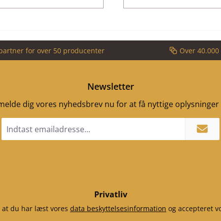
partner for over 50 producenter
Over 40.000 
Newsletter
ilmelde dig vores nyhedsbrev nu for at få nyttige oplysninge
Email
adresse
*
Privatliv
 at du har læst vores
data beskyttelsesinformation
og accepteret v