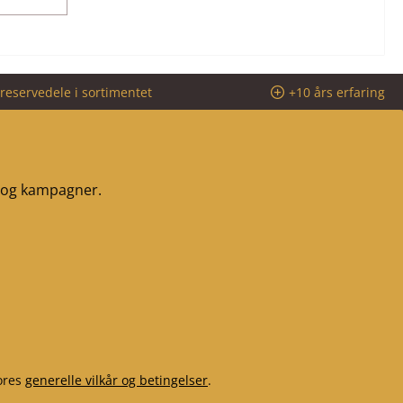
reservedele i sortimentet
+10 års erfaring
r og kampagner.
ores
generelle vilkår og betingelser
.