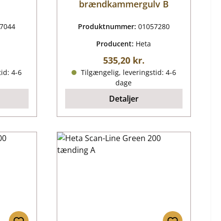
brændkammergulv B
7044
Produktnummer:
01057280
Producent:
Heta
ris:
Almindelig pris:
535,20 kr.
id: 4-6
Tilgængelig, leveringstid: 4-6
dage
Detaljer