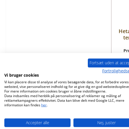
Het
te
Pr
Fortsæt uden at acce
Fortrolighedsp
Vi bruger cookies
Ti
Vi kan placere disse til analyse af vores besøgende data, for at forbedre vores
websted, vise personaliseret indhold og for at give dig en god webstedsopleve
For mere information om cookies bruger vi åbne indstillingerne.
Data indsamles med henblik på personalisering af reklamer og måling af
reklamekampagners effektivitet. Data kan blive delt med Google LLC, mere
information kan findes
her
.
Accepter alle
Nej, juster