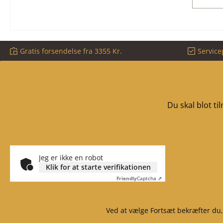
Gratis forsendelse fra 3355 Kr.
Service
Du skal blot t
Jeg er ikke en robot
Klik for at starte verifikationen
Friendly
Captcha ⇗
Ved at vælge Fortsæt bekræfter du,