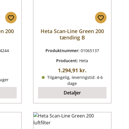
en 200
Heta Scan-Line Green 200
tænding B
4244
Produktnummer:
01065137
Producent:
Heta
Almindelig pris:
1.294,91 kr.
is:
Tilgængelig, leveringstid: 4-6
 uger
dage
Detaljer