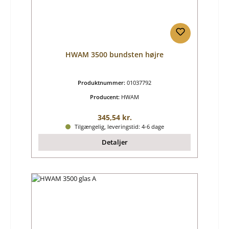
HWAM 3500 bundsten højre
Produktnummer:
01037792
Producent:
HWAM
Almindelig pris:
345,54 kr.
Tilgængelig, leveringstid: 4-6 dage
Detaljer