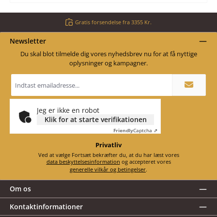
Gratis forsendelse fra 3355 Kr.
Newsletter
Du skal blot tilmelde dig vores nyhedsbrev nu for at få nyttige
oplysninger og kampagner.
Email
adresse
*
Jeg er ikke en robot
Klik for at starte verifikationen
Friendly
Captcha ⇗
Privatliv
Ved at vælge Fortsæt bekræfter du, at du har læst vores
data beskyttelsesinformation
og accepteret vores
generelle vilkår og betingelser
.
Om os
Kontaktinformationer