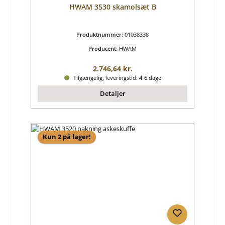
HWAM 3530 skamolsæt B
Produktnummer:
01038338
Producent:
HWAM
Almindelig pris:
2.746,64 kr.
Tilgængelig, leveringstid: 4-6 dage
Detaljer
Kun 2 på lager!