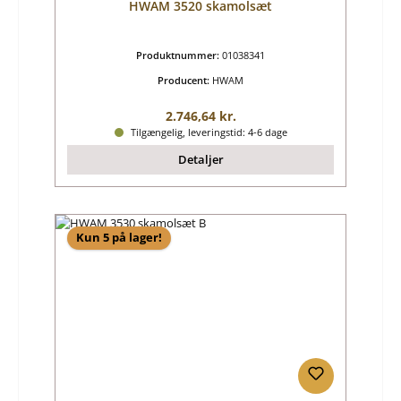
HWAM 3520 skamolsæt
Produktnummer:
01038341
Producent:
HWAM
Almindelig pris:
2.746,64 kr.
Tilgængelig, leveringstid: 4-6 dage
Detaljer
Kun 5 på lager!