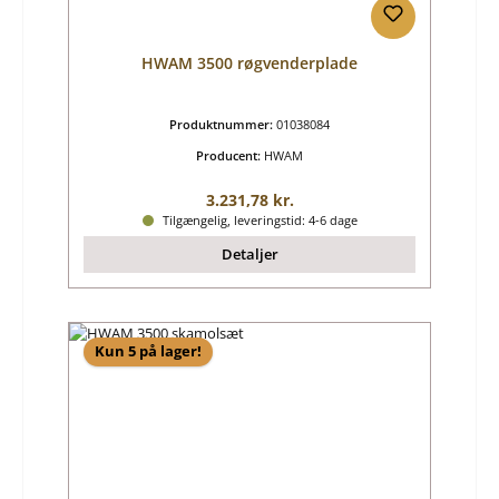
HWAM 3500 røgvenderplade
Produktnummer:
01038084
Producent:
HWAM
Almindelig pris:
3.231,78 kr.
Tilgængelig, leveringstid: 4-6 dage
Detaljer
Kun 5 på lager!