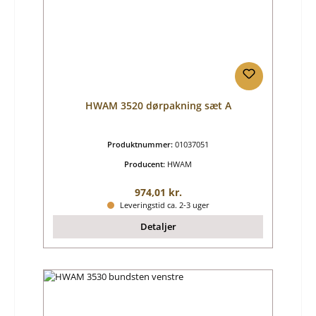
HWAM 3520 dørpakning sæt A
Produktnummer:
01037051
Producent:
HWAM
Almindelig pris:
974,01 kr.
Leveringstid ca. 2-3 uger
Detaljer