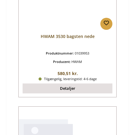
HWAM 3530 bagsten nede
Produktnummer:
01039953
Producent:
HWAM
Almindelig pris:
580,51 kr.
Tilgængelig, leveringstid: 4-6 dage
Detaljer