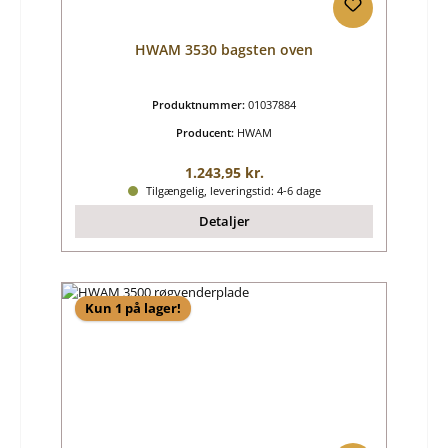
HWAM 3530 bagsten oven
Produktnummer:
01037884
Producent:
HWAM
Almindelig pris:
1.243,95 kr.
Tilgængelig, leveringstid: 4-6 dage
Detaljer
Kun 1 på lager!