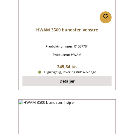
HWAM 3500 bundsten venstre
Produktnummer:
01037704
Producent:
HWAM
Almindelig pris:
345,54 kr.
Tilgængelig, leveringstid: 4-6 dage
Detaljer