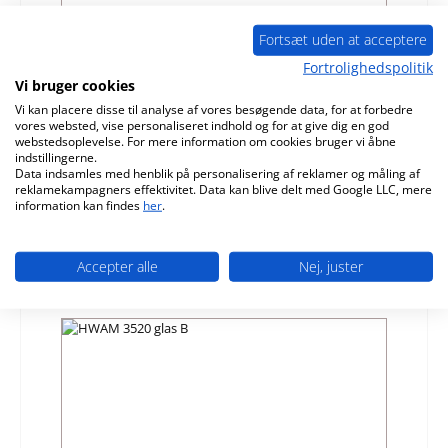
Fortsæt uden at acceptere
Fortrolighedspolitik
Vi bruger cookies
HWAM 3530 fjeder dørlås
Vi kan placere disse til analyse af vores besøgende data, for at forbedre
vores websted, vise personaliseret indhold og for at give dig en god
webstedsoplevelse. For mere information om cookies bruger vi åbne
Produktnummer:
01005398
indstillingerne.
Producent:
HWAM
Data indsamles med henblik på personalisering af reklamer og måling af
reklamekampagners effektivitet. Data kan blive delt med Google LLC, mere
information kan findes
her
.
Almindelig pris:
882,24 kr.
Tilgængelig, leveringstid: 4-6 dage
Detaljer
Accepter alle
Nej, juster