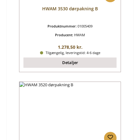
HWAM 3530 dørpakning B
Produktnummer:
01005409
Producent:
HWAM
Almindelig pris:
1.278,50 kr.
Tilgængelig, leveringstid: 4-6 dage
Detaljer