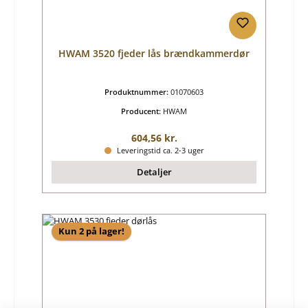
HWAM 3520 fjeder lås brændkammerdør
Produktnummer:
01070603
Producent:
HWAM
Almindelig pris:
604,56 kr.
Leveringstid ca. 2-3 uger
Detaljer
Kun 2 på lager!