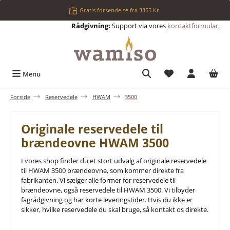
Gå til hovedindhold
Gratis forsendelse fra 3355 Kr.
Rådgivning:
Support via vores
kontaktformular
.
Du har 0 ønskelis
Menu
Forside
Reservedele
HWAM
3500
Originale reservedele til
brændeovne HWAM 3500
I vores shop finder du et stort udvalg af originale reservedele
til HWAM 3500 brændeovne, som kommer direkte fra
fabrikanten. Vi sælger alle former for reservedele til
brændeovne, også reservedele til HWAM 3500. Vi tilbyder
fagrådgivning og har korte leveringstider. Hvis du ikke er
sikker, hvilke reservedele du skal bruge, så kontakt os direkte.