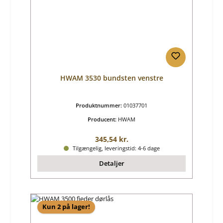
HWAM 3530 bundsten venstre
Produktnummer:
01037701
Producent:
HWAM
Almindelig pris:
345,54 kr.
Tilgængelig, leveringstid: 4-6 dage
Detaljer
Kun 2 på lager!