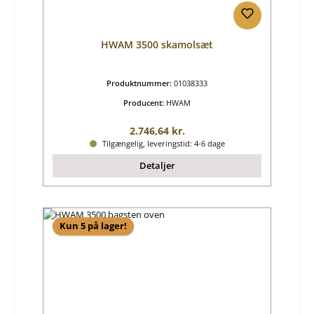
HWAM 3500 skamolsæt
Produktnummer:
01038333
Producent:
HWAM
Almindelig pris:
2.746,64 kr.
Tilgængelig, leveringstid: 4-6 dage
Detaljer
Kun 5 på lager!