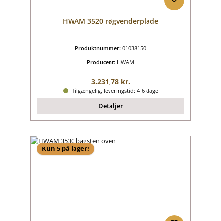
HWAM 3520 røgvenderplade
Produktnummer:
01038150
Producent:
HWAM
Almindelig pris:
3.231,78 kr.
Tilgængelig, leveringstid: 4-6 dage
Detaljer
Kun 5 på lager!