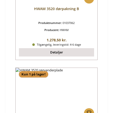
HWAM 3520 dørpakning B
Produktnummer:
01037062
Producent:
HWAM
Almindelig pris:
1.278,50 kr.
Tilgængelig, leveringstid: 4-6 dage
Detaljer
Kun 1 på lager!