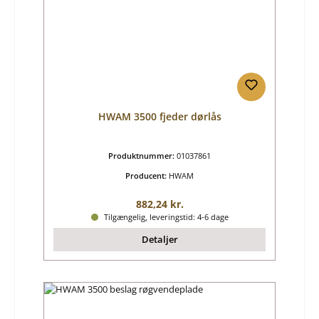
HWAM 3500 fjeder dørlås
Produktnummer:
01037861
Producent:
HWAM
Almindelig pris:
882,24 kr.
Tilgængelig, leveringstid: 4-6 dage
Detaljer