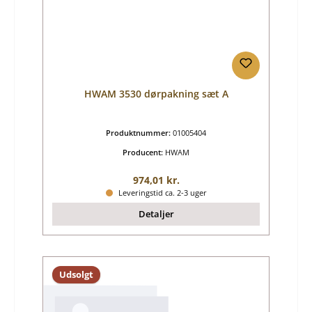
HWAM 3530 dørpakning sæt A
Produktnummer:
01005404
Producent:
HWAM
Almindelig pris:
974,01 kr.
Leveringstid ca. 2-3 uger
Detaljer
Udsolgt