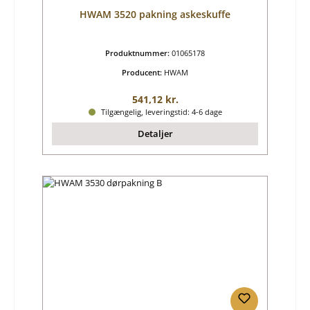
HWAM 3520 pakning askeskuffe
Produktnummer:
01065178
Producent:
HWAM
Almindelig pris:
541,12 kr.
Tilgængelig, leveringstid: 4-6 dage
Detaljer