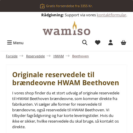
Gå til hovedindhold
Gratis forsendelse fra 3355 Kr.
Rådgivning:
Support via vores
kontaktformular
.
Du har 0 ønskelis
Menu
Forside
Reservedele
HWAM
Beethoven
Originale reservedele til
brændeovne HWAM Beethoven
I vores shop finder du et stort udvalg af originale reservedele
til HWAM Beethoven brændeovne, som kommer direkte fra
fabrikanten. Vi sælger alle former for reservedele til
brændeovne, også reservedele til HWAM Beethoven. Vi
tilbyder fagrådgivning og har korte leveringstider. Hvis du
ikke er sikker, hvilke reservedele du skal bruge, så kontakt os
direkte.