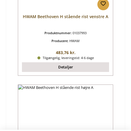
HWAM Beethoven H stående rist venstre A
Produktnummer:
01037993
Producent:
HWAM
Almindelig pris:
483,76 kr.
Tilgængelig, leveringstid: 4-6 dage
Detaljer