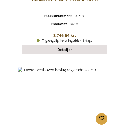
Produktnummer:
01057488
Producent:
HWAM
Almindelig pris:
2.746,64 kr.
Tilgængelig, leveringstid: 4-6 dage
Detaljer