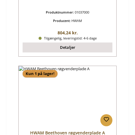
Produktnummer:
01037000
Producent:
HWAM
Almindelig pris:
804,24 kr.
Tilgængelig, leveringstid: 4-6 dage
Detaljer
Kun 1 på lager!
HWAM Beethoven røgvenderplade A