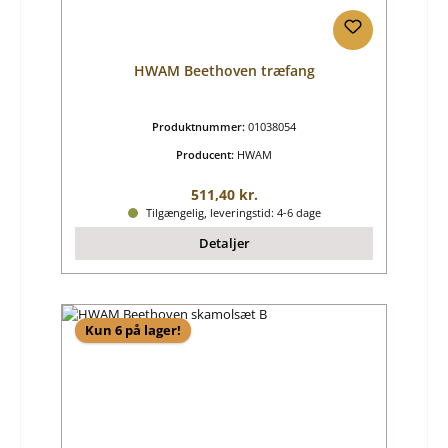
HWAM Beethoven træfang
Produktnummer:
01038054
Producent:
HWAM
Almindelig pris:
511,40 kr.
Tilgængelig, leveringstid: 4-6 dage
Detaljer
Kun 6 på lager!