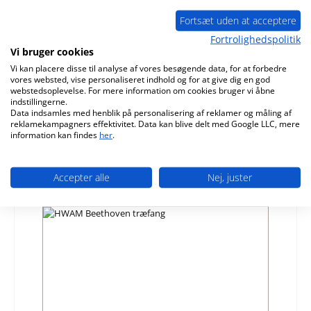
Fortsæt uden at acceptere
Fortrolighedspolitik
HWAM Beethoven H stående rist højre A
Vi bruger cookies
Vi kan placere disse til analyse af vores besøgende data, for at forbedre
vores websted, vise personaliseret indhold og for at give dig en god
Produktnummer:
01038003
webstedsoplevelse. For mere information om cookies bruger vi åbne
indstillingerne.
Producent:
HWAM
Data indsamles med henblik på personalisering af reklamer og måling af
reklamekampagners effektivitet. Data kan blive delt med Google LLC, mere
Almindelig pris:
483,76 kr.
information kan findes
her
.
Tilgængelig, leveringstid: 4-6 dage
Detaljer
Accepter alle
Nej, juster