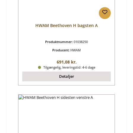
HWAM Beethoven H bagsten A
Produktnummer:
01038250
Producent:
HWAM
Almindelig pris:
691,08 kr.
Tilgængelig, leveringstid: 4-6 dage
Detaljer