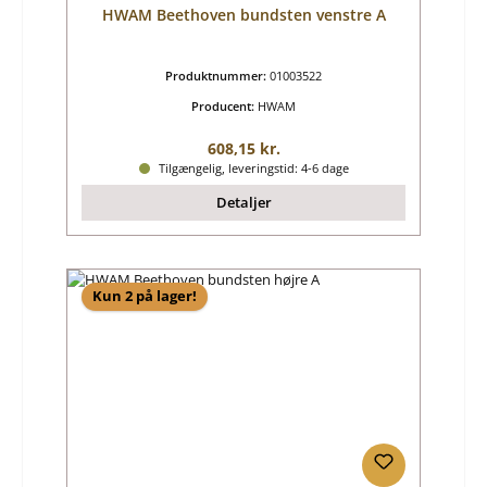
HWAM Beethoven bundsten venstre A
Produktnummer:
01003522
Producent:
HWAM
Almindelig pris:
608,15 kr.
Tilgængelig, leveringstid: 4-6 dage
Detaljer
Kun 2 på lager!