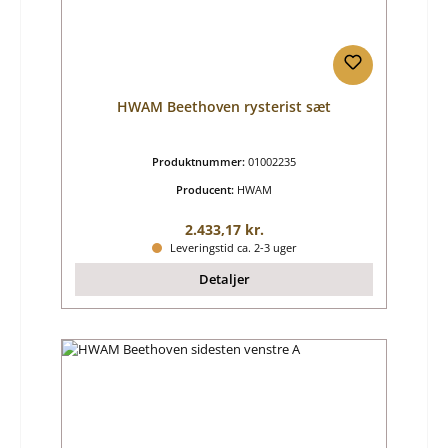
HWAM Beethoven rysterist sæt
Produktnummer:
01002235
Producent:
HWAM
Almindelig pris:
2.433,17 kr.
Leveringstid ca. 2-3 uger
Detaljer