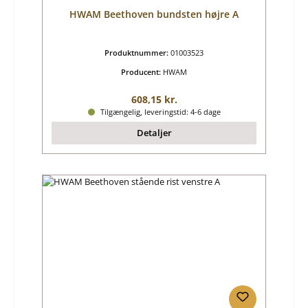
HWAM Beethoven bundsten højre A
Produktnummer:
01003523
Producent:
HWAM
Almindelig pris:
608,15 kr.
Tilgængelig, leveringstid: 4-6 dage
Detaljer