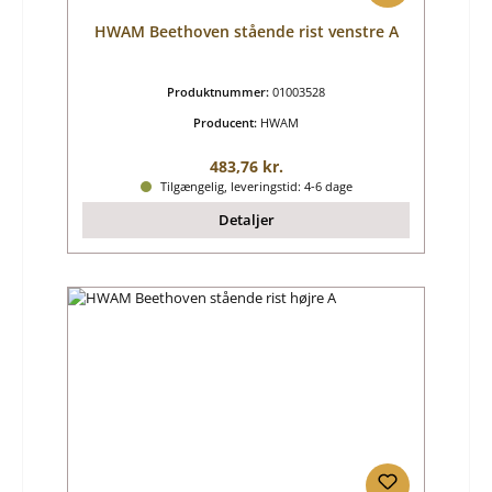
HWAM Beethoven stående rist venstre A
Produktnummer:
01003528
Producent:
HWAM
Almindelig pris:
483,76 kr.
Tilgængelig, leveringstid: 4-6 dage
Detaljer