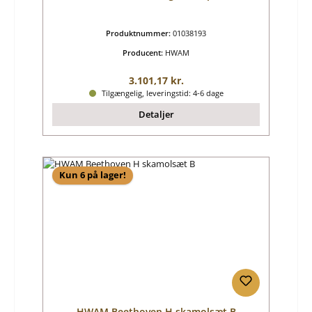
Produktnummer:
01038193
Producent:
HWAM
Almindelig pris:
3.101,17 kr.
Tilgængelig, leveringstid: 4-6 dage
Detaljer
Kun 6 på lager!
HWAM Beethoven H skamolsæt B