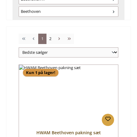
Beethoven
Side
Side
1
2
Kun 1 på lager!
HWAM Beethoven pakning sæt