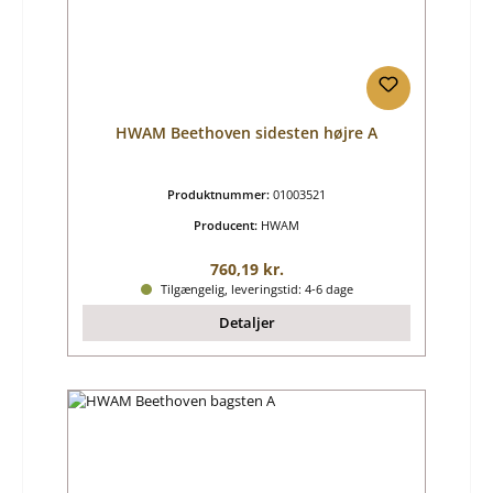
HWAM Beethoven sidesten højre A
Produktnummer:
01003521
Producent:
HWAM
Almindelig pris:
760,19 kr.
Tilgængelig, leveringstid: 4-6 dage
Detaljer