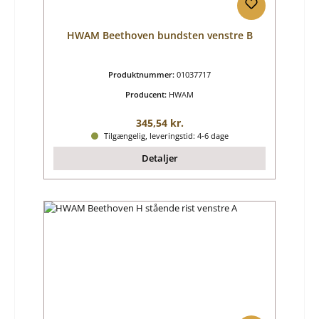
HWAM Beethoven bundsten venstre B
Produktnummer:
01037717
Producent:
HWAM
Almindelig pris:
345,54 kr.
Tilgængelig, leveringstid: 4-6 dage
Detaljer