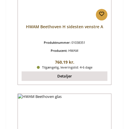
HWAM Beethoven H sidesten venstre A
Produktnummer:
01038351
Producent:
HWAM
Almindelig pris:
760,19 kr.
Tilgængelig, leveringstid: 4-6 dage
Detaljer