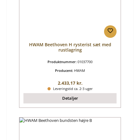
HWAM Beethoven H rysterist sæt med
rustlagring
Produktnummer:
01037700
Producent:
HWAM
Almindelig pris:
2.433,17 kr.
Leveringstid ca. 2-3 uger
Detaljer