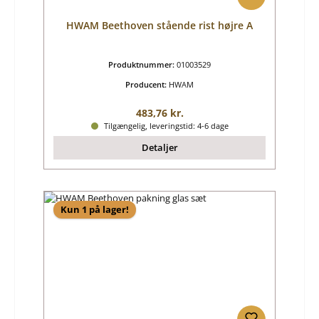
HWAM Beethoven stående rist højre A
Produktnummer:
01003529
Producent:
HWAM
Almindelig pris:
483,76 kr.
Tilgængelig, leveringstid: 4-6 dage
Detaljer
Kun 1 på lager!