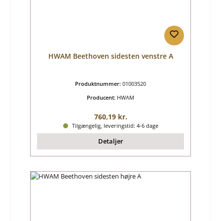
HWAM Beethoven sidesten venstre A
Produktnummer:
01003520
Producent:
HWAM
Almindelig pris:
760,19 kr.
Tilgængelig, leveringstid: 4-6 dage
Detaljer