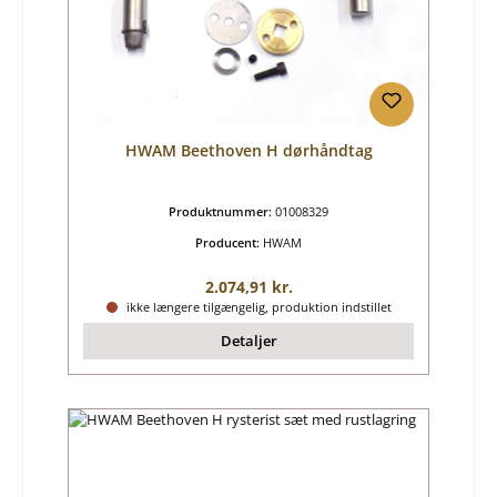
HWAM Beethoven H dørhåndtag
Produktnummer:
01008329
Producent:
HWAM
Almindelig pris:
2.074,91 kr.
ikke længere tilgængelig, produktion indstillet
Detaljer