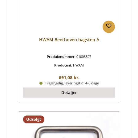
HWAM Beethoven bagsten A
Produktnummer:
01003527
Producent:
HWAM
Almindelig pris:
691,08 kr.
Tilgængelig, leveringstid: 4-6 dage
Detaljer
Udsolgt