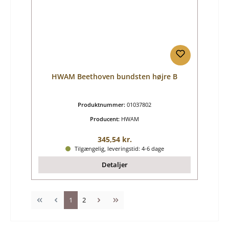
HWAM Beethoven bundsten højre B
Produktnummer:
01037802
Producent:
HWAM
Almindelig pris:
345,54 kr.
Tilgængelig, leveringstid: 4-6 dage
Detaljer
Side
Side
1
2