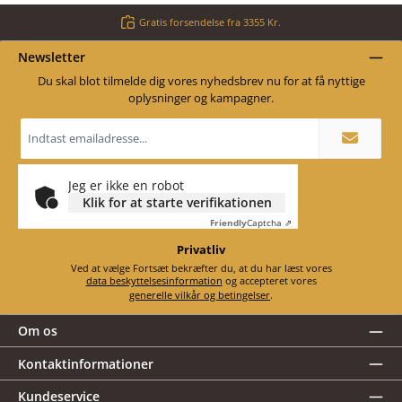
Gratis forsendelse fra 3355 Kr.
Newsletter
Du skal blot tilmelde dig vores nyhedsbrev nu for at få nyttige
oplysninger og kampagner.
Email
adresse
*
Jeg er ikke en robot
Klik for at starte verifikationen
Friendly
Captcha ⇗
Privatliv
Ved at vælge Fortsæt bekræfter du, at du har læst vores
data beskyttelsesinformation
og accepteret vores
generelle vilkår og betingelser
.
Om os
Kontaktinformationer
Kundeservice