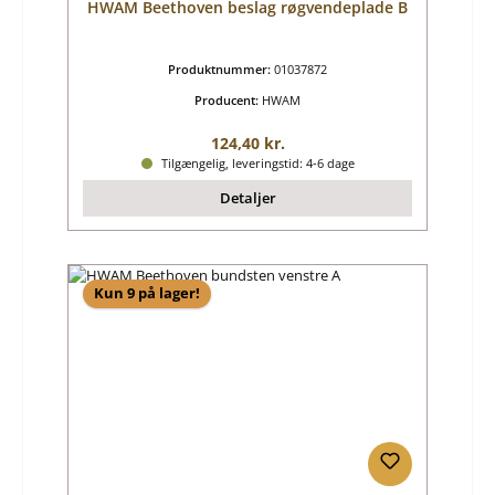
HWAM Beethoven beslag røgvendeplade B
Produktnummer:
01037872
Producent:
HWAM
Almindelig pris:
124,40 kr.
Tilgængelig, leveringstid: 4-6 dage
Detaljer
Kun 9 på lager!