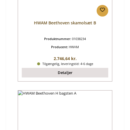
HWAM Beethoven skamolsæt B
Produktnummer:
01038234
Producent:
HWAM
Almindelig pris:
2.746,64 kr.
Tilgængelig, leveringstid: 4-6 dage
Detaljer