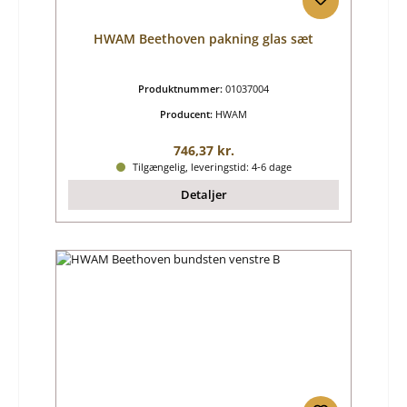
HWAM Beethoven pakning glas sæt
Produktnummer:
01037004
Producent:
HWAM
Almindelig pris:
746,37 kr.
Tilgængelig, leveringstid: 4-6 dage
Detaljer