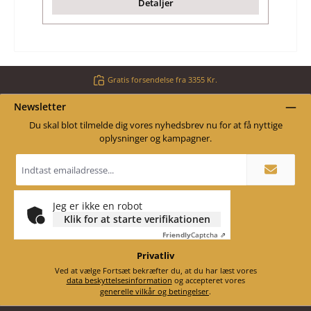
Detaljer
Gratis forsendelse fra 3355 Kr.
Newsletter
Du skal blot tilmelde dig vores nyhedsbrev nu for at få nyttige
oplysninger og kampagner.
Email
adresse
*
Jeg er ikke en robot
Klik for at starte verifikationen
Friendly
Captcha ⇗
Privatliv
Ved at vælge Fortsæt bekræfter du, at du har læst vores
data beskyttelsesinformation
og accepteret vores
generelle vilkår og betingelser
.