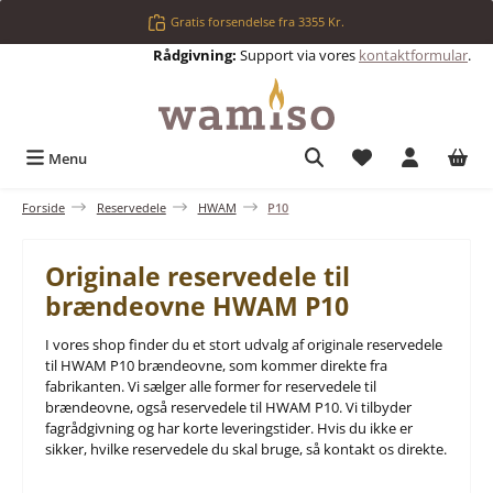
Gå til hovedindhold
Gratis forsendelse fra 3355 Kr.
Rådgivning:
Support via vores
kontaktformular
.
Du har 0 ønskelis
Menu
Forside
Reservedele
HWAM
P10
Originale reservedele til
brændeovne HWAM P10
I vores shop finder du et stort udvalg af originale reservedele
til HWAM P10 brændeovne, som kommer direkte fra
fabrikanten. Vi sælger alle former for reservedele til
brændeovne, også reservedele til HWAM P10. Vi tilbyder
fagrådgivning og har korte leveringstider. Hvis du ikke er
sikker, hvilke reservedele du skal bruge, så kontakt os direkte.