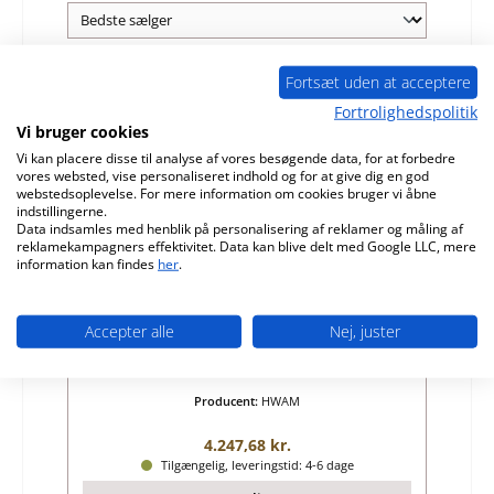
Fortsæt uden at acceptere
Fortrolighedspolitik
Vi bruger cookies
Vi kan placere disse til analyse af vores besøgende data, for at forbedre
vores websted, vise personaliseret indhold og for at give dig en god
webstedsoplevelse. For mere information om cookies bruger vi åbne
indstillingerne.
Data indsamles med henblik på personalisering af reklamer og måling af
reklamekampagners effektivitet. Data kan blive delt med Google LLC, mere
information kan findes
her
.
HWAM P10 glas
Accepter alle
Nej, juster
Produktnummer:
01038264
Producent:
HWAM
Almindelig pris:
4.247,68 kr.
Tilgængelig, leveringstid: 4-6 dage