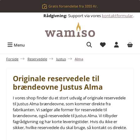
Gå til hovedindhold
Gratis forsendelse fra 3355 Kr.
Rådgivning:
Support via vores
kontaktformular
.
Du har 0 ønskelis
Menu
Forside
Reservedele
Justus
Alma
Originale reservedele til
brændeovne Justus Alma
I vores shop finder du et stort udvalg af originale reservedele
til Justus Alma brændeovne, som kommer direkte fra
fabrikanten. Vi sælger alle former for reservedele til
brændeovne, også reservedele til Justus Alma. Vi tilbyder
fagrådgivning og har korte leveringstider. Hvis du ikke er
sikker, hvilke reservedele du skal bruge, så kontakt os direkte.