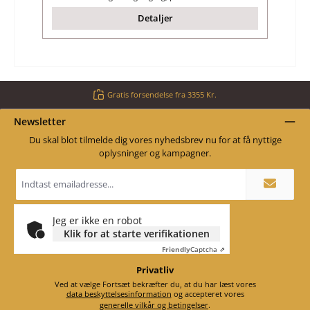
Detaljer
Gratis forsendelse fra 3355 Kr.
Newsletter
Du skal blot tilmelde dig vores nyhedsbrev nu for at få nyttige
oplysninger og kampagner.
Email
adresse
*
Jeg er ikke en robot
Klik for at starte verifikationen
Friendly
Captcha ⇗
Privatliv
Ved at vælge Fortsæt bekræfter du, at du har læst vores
data beskyttelsesinformation
og accepteret vores
generelle vilkår og betingelser
.