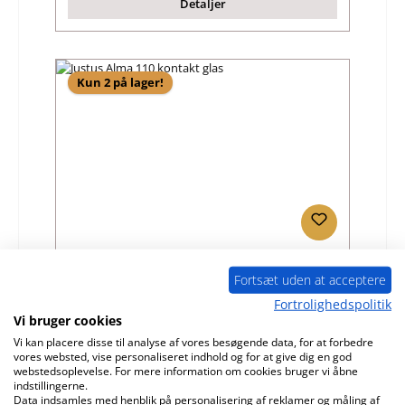
Detaljer
Kun 2 på lager!
Justus Alma 110 kontakt glas
Fortsæt uden at acceptere
Fortrolighedspolitik
Produktnummer:
01057318
Vi bruger cookies
Producent:
Justus
Vi kan placere disse til analyse af vores besøgende data, for at forbedre
vores websted, vise personaliseret indhold og for at give dig en god
Almindelig pris:
196,87 kr.
webstedsoplevelse. For mere information om cookies bruger vi åbne
indstillingerne.
Tilgængelig, leveringstid: 4-6 dage
Data indsamles med henblik på personalisering af reklamer og måling af