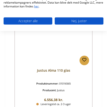
reklamekampagners effektivitet. Data kan blive delt med Google LLC, mere
Detaljer
information kan findes
her
.
Accepter alle
Nej, juster
Justus Alma 110 glas
Produktnummer:
01016565
Producent:
Justus
Almindelig pris:
6.556,38 kr.
Leveringstid ca. 2-3 uger