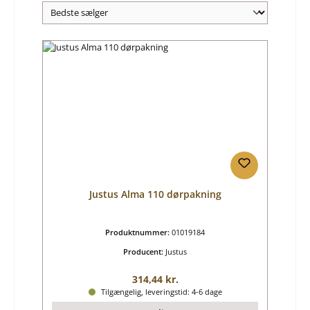
Justus Alma 110 dørpakning
Produktnummer:
01019184
Producent:
Justus
Almindelig pris:
314,44 kr.
Tilgængelig, leveringstid: 4-6 dage