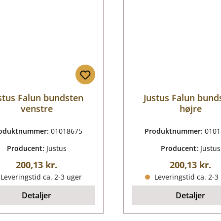
stus Falun bundsten
Justus Falun bund
venstre
højre
oduktnummer:
01018675
Produktnummer:
0101
Producent:
Justus
Producent:
Justus
Almindelig pris:
Almindelig p
200,13 kr.
200,13 kr.
Leveringstid ca. 2-3 uger
Leveringstid ca. 2-3
Detaljer
Detaljer