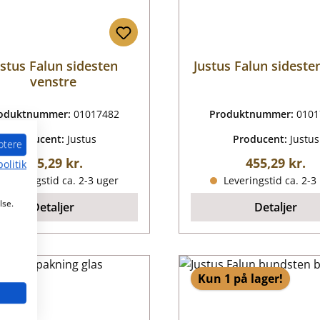
ustus Falun sidesten
Justus Falun sideste
venstre
oduktnummer:
01017482
Produktnummer:
0101
Producent:
Justus
Producent:
Justus
ptere
Almindelig pris:
Almindelig p
455,29 kr.
455,29 kr.
olitik
Leveringstid ca. 2-3 uger
Leveringstid ca. 2-3
lse.
Detaljer
Detaljer
Kun 1 på lager!