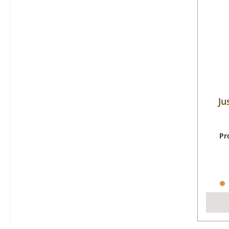
Ju
Pr