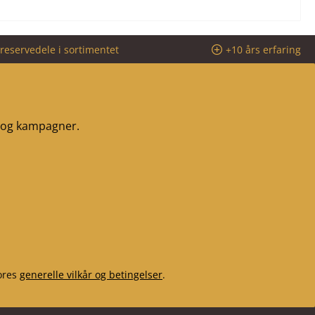
reservedele i sortimentet
+10 års erfaring
r og kampagner.
ores
generelle vilkår og betingelser
.