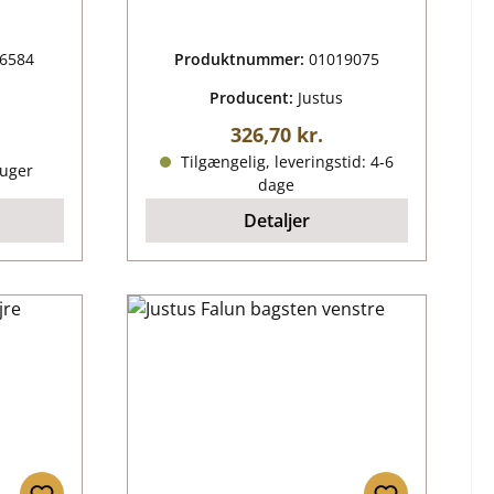
6584
Produktnummer:
01019075
Producent:
Justus
Almindelig pris:
326,70 kr.
ris:
Tilgængelig, leveringstid: 4-6
 uger
dage
Detaljer