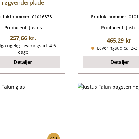
røgvenderplade
oduktnummer:
01016373
Produktnummer:
0101
Producent:
Justus
Producent:
Justus
Almindelig pris:
257,66 kr.
Almindelig p
465,29 kr.
lgængelig, leveringstid: 4-6
Leveringstid ca. 2-3
dage
Detaljer
Detaljer