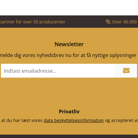
partner for over 50 producenter
Over 40.000 
Newsletter
ilmelde dig vores nyhedsbrev nu for at få nyttige oplysninge
Email
adresse
*
Privatliv
 at du har læst vores
data beskyttelsesinformation
og accepteret v