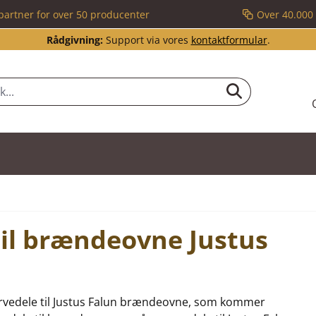
partner for over 50 producenter
Over 40.000 
Rådgivning:
Support via vores
kontaktformular
.
til brændeovne Justus
eservedele til Justus Falun brændeovne, som kommer