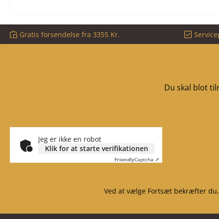
Gratis forsendelse fra 3355 Kr.
Service
Du skal blot t
Jeg er ikke en robot
Klik for at starte verifikationen
Friendly
Captcha ⇗
Ved at vælge Fortsæt bekræfter du,