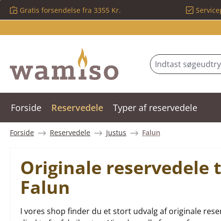
Gratis forsendelse fra 3355 Kr.
Service
 til hovedindhold
Spring til søgning
Gå til hovednavigation
Forside
Reservedele
Typer af reservedele
Forside
Reservedele
Justus
Falun
Originale reservedele 
Falun
I vores shop finder du et stort udvalg af originale r