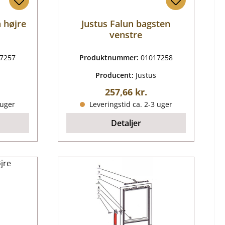
 højre
Justus Falun bagsten
venstre
7257
Produktnummer:
01017258
Producent:
Justus
ris:
Almindelig pris:
257,66 kr.
 uger
Leveringstid ca. 2-3 uger
Detaljer