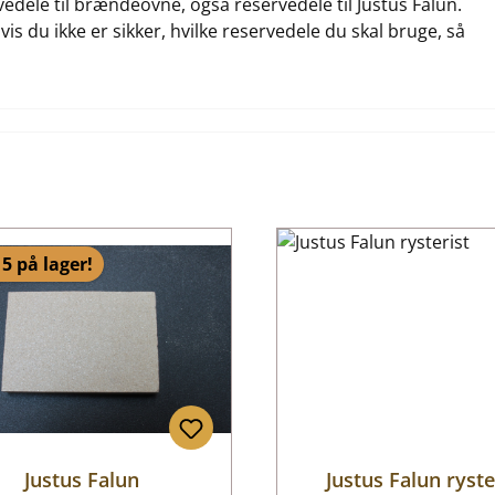
rvedele til brændeovne, også reservedele til Justus Falun.
vis du ikke er sikker, hvilke reservedele du skal bruge, så
5 på lager!
Justus Falun
Justus Falun ryste