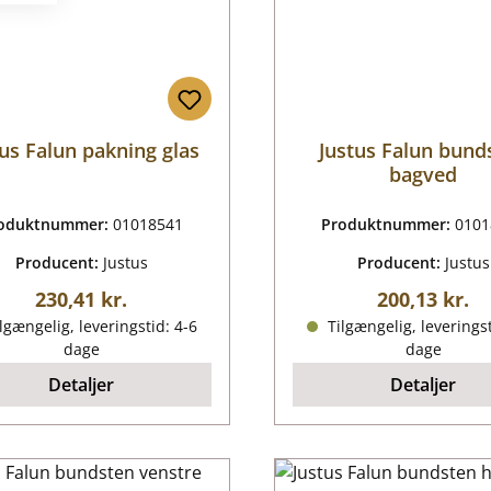
tus Falun pakning glas
Justus Falun bund
bagved
oduktnummer:
01018541
Produktnummer:
0101
Producent:
Justus
Producent:
Justus
Almindelig pris:
Almindelig p
230,41 kr.
200,13 kr.
lgængelig, leveringstid: 4-6
Tilgængelig, leveringst
dage
dage
Detaljer
Detaljer