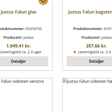
Justus Falun glas
Justus Falun bagsten
oduktnummer:
01016725
Produktnummer:
0101
Producent:
Justus
Producent:
Justus
Almindelig pris:
Almindelig p
1.049,41 kr.
257,66 kr.
Leveringstid ca. 2-3 uger
Leveringstid ca. 2-3
Detaljer
Detaljer