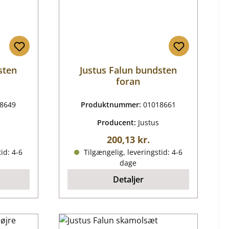
sten
Justus Falun bundsten
foran
8649
Produktnummer:
01018661
Producent:
Justus
ris:
Almindelig pris:
200,13 kr.
id: 4-6
Tilgængelig, leveringstid: 4-6
dage
Detaljer