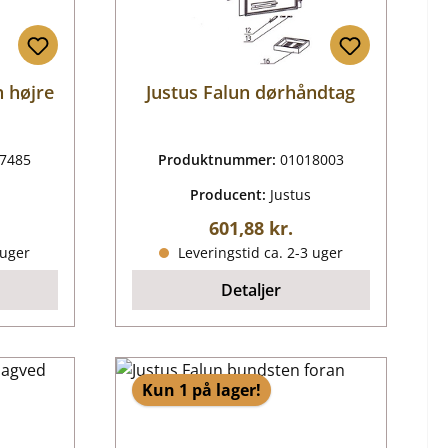
n højre
Justus Falun dørhåndtag
7485
Produktnummer:
01018003
Producent:
Justus
ris:
Almindelig pris:
601,88 kr.
 uger
Leveringstid ca. 2-3 uger
Detaljer
Kun 1 på lager!