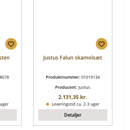
sten
Justus Falun skamolsæt
8678
Produktnummer:
01019134
Producent:
Justus
ris:
Almindelig pris:
2.131,35 kr.
 uger
Leveringstid ca. 2-3 uger
Detaljer